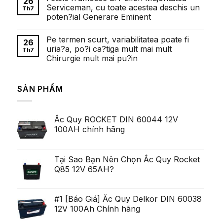
26
в
luận
Serviceman, cu toate acestea deschis un
1win
Th7
ở
казино:
poten?ial Generare Eminent
Faptul
полный
de
обзор
Không
cand
có
exista
Pe termen scurt, variabilitatea poate fi
bình
26
cazinouri
luận
uria?a, po?i ca?tiga mult mai mult
cu
Th7
ở
depunere
Chirurgie mult mai pu?in
Fetele
minima
frumoase
de
Không
Ei
al
có
Pulluri
zecelea
bình
Majoritatea
SẢN PHẨM
Lei
luận
Serviceman,
ở
arata
cu
Pe
pentru
toate
termen
ca
acestea
scurt,
exista
deschis
Ắc Quy ROCKET DIN 60044 12V
variabilitatea
Ob?
un
poate
ine?
100AH chính hãng
poten?
fi
i
ial
uria?
Generare
a,
Eminent
po?
i
Tại Sao Bạn Nên Chọn Ắc Quy Rocket
ca?
Q85 12V 65AH?
tiga
mult
mai
mult
Chirurgie
#1 [Báo Giá] Ắc Quy Delkor DIN 60038
mult
12V 100Ah Chính hãng
mai
pu?