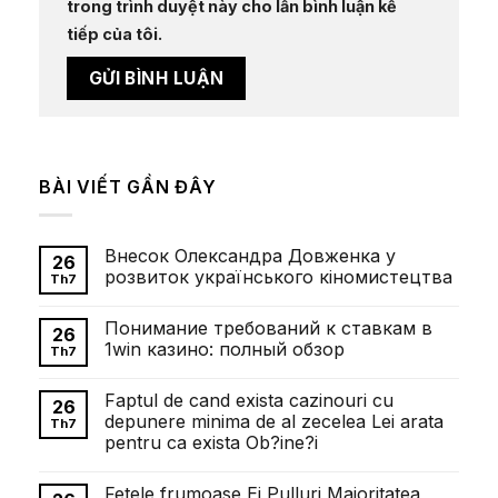
trong trình duyệt này cho lần bình luận kế
tiếp của tôi.
BÀI VIẾT GẦN ĐÂY
Внесок Олександра Довженка у
26
розвиток українського кіномистецтва
Th7
Không
có
Понимание требований к ставкам в
bình
26
luận
1win казино: полный обзор
Th7
ở
Внесок
Không
Олександра
có
Faptul de cand exista cazinouri cu
Довженка
bình
26
у
luận
depunere minima de al zecelea Lei arata
Th7
розвиток
ở
pentru ca exista Ob?ine?i
українського
Понимание
кіномистецтва
требований
Không
к
có
ставкам
Fetele frumoase Ei Pulluri Majoritatea
bình