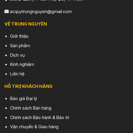
acquytrungnguyen@gmail.com
VỀ TRUNG NGUYÊN
Giới thiệu
Sản phẩm
Dịch vụ
Kinh nghiệm
Liên hệ
HỖ TRỢ KHÁCH HÀNG
Báo giá Đại lý
Chính sách Bán hàng
Chính sách Bảo hành & Bảo trì
Vận chuyển & Giao hàng