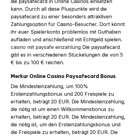
die paysafecard in Online Casinos einsetzen
kann. Durch all diese Pluspunkte wird die
paysafecard zu einer besonders attraktiven
Zahlungsoption für Casino-Besucher. Dort könnt
ihr euer Spielerkonto problemlos mit Guthaben
aufladen und anschließend mit Echtgeld spielen.
casino mit paysafe einzahlung
Die paysafecard
gibt es in verschiedenen Stückelungen die von 5
€ bis zu 100 € reichen.
Merkur Online Casino Paysafecard Bonus
Die Mindesteinzahlung, um 100%
Ersteinzahlungsbonus und 200 Freispiele zu
erhalten, beträgt 20 EUR. Die Mindesteinzahlung,
die nötig ist um einen Willkommensbonus zu
erhalten, beträgt 20 EUR. Die Mindesteinzahlung,
die nötig ist, um den Ersteinzahlungsbonus und
die Freispiele zu erhalten, beträgt 20 EUR. Die