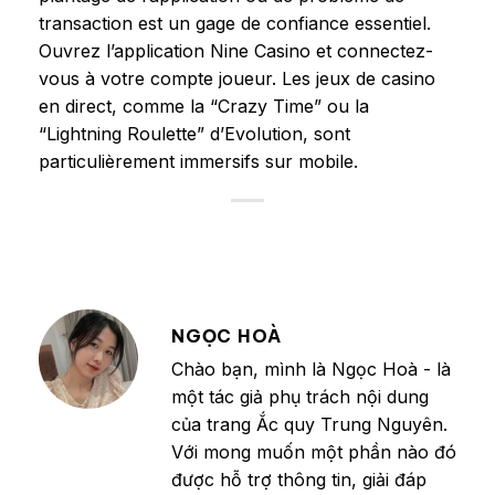
transaction est un gage de confiance essentiel.
Ouvrez l’application Nine Casino et connectez-
vous à votre compte joueur. Les jeux de casino
en direct, comme la “Crazy Time” ou la
“Lightning Roulette” d’Evolution, sont
particulièrement immersifs sur mobile.
NGỌC HOÀ
Chào bạn, mình là Ngọc Hoà - là
một tác giả phụ trách nội dung
của trang Ắc quy Trung Nguyên.
Với mong muốn một phần nào đó
được hỗ trợ thông tin, giải đáp