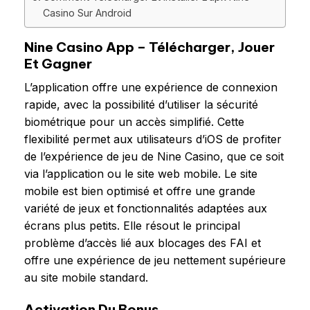
Casino Sur Android
Nine Casino App – Télécharger, Jouer
Et Gagner
L’application offre une expérience de connexion
rapide, avec la possibilité d’utiliser la sécurité
biométrique pour un accès simplifié. Cette
flexibilité permet aux utilisateurs d’iOS de profiter
de l’expérience de jeu de Nine Casino, que ce soit
via l’application ou le site web mobile. Le site
mobile est bien optimisé et offre une grande
variété de jeux et fonctionnalités adaptées aux
écrans plus petits. Elle résout le principal
problème d’accès lié aux blocages des FAI et
offre une expérience de jeu nettement supérieure
au site mobile standard.
Activation Du Bonus