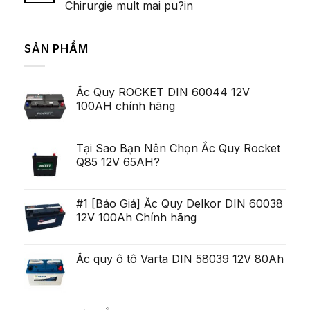
depunere
Chirurgie mult mai pu?in
Fetele
minima
frumoase
de
Không
Ei
al
có
Pulluri
zecelea
bình
Majoritatea
SẢN PHẨM
Lei
luận
Serviceman,
ở
arata
cu
Pe
pentru
toate
termen
ca
acestea
scurt,
exista
deschis
Ắc Quy ROCKET DIN 60044 12V
variabilitatea
Ob?
un
poate
ine?
100AH chính hãng
poten?
fi
i
ial
uria?
Generare
a,
Eminent
po?
i
Tại Sao Bạn Nên Chọn Ắc Quy Rocket
ca?
Q85 12V 65AH?
tiga
mult
mai
mult
Chirurgie
#1 [Báo Giá] Ắc Quy Delkor DIN 60038
mult
12V 100Ah Chính hãng
mai
pu?
in
Ắc quy ô tô Varta DIN 58039 12V 80Ah