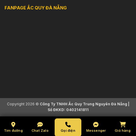
FANPAGE ẮC QUY ĐÀ NẴNG
Copyright 2026 ©
Công Ty TNHH Ắc Quy Trung Nguyên Đà Nẵng |
Số ĐKKD: 0402141811
Tìm đường
Chat Zalo
Gọi điện
Messenger
Giỏ hàng