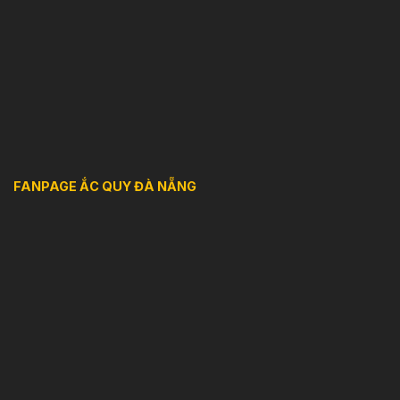
FANPAGE ẮC QUY ĐÀ NẴNG