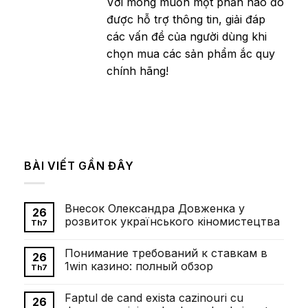
Với mong muốn một phần nào đó
được hỗ trợ thông tin, giải đáp
các vấn đề của người dùng khi
chọn mua các sản phẩm ắc quy
chính hãng!
BÀI VIẾT GẦN ĐÂY
Внесок Олександра Довженка у
26
розвиток українського кіномистецтва
Th7
Không
có
Понимание требований к ставкам в
bình
26
luận
1win казино: полный обзор
Th7
ở
Внесок
Không
Олександра
có
Faptul de cand exista cazinouri cu
Довженка
bình
26
у
luận