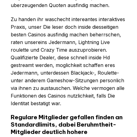
uberzeugenden Quoten ausfindig machen.
Zu handen ihr waschecht intereantes interaktives
Praxis, unser Die leser doch inside diesseitigen
besten Casinos ausfindig machen beherrschen,
raten unsereins Jedermann, Lightning Live
roulette und Crazy Time auszuprobieren.
Qualifizierte Dealer, diese schnell inside Hd
gestreamt werden, moglichkeit schaffen eres
Jedermann, unterdessen Blackjack-, Roulette-
unter anderem Gameshow-Sitzungen personlich
via ihnen zu austauschen. Welche vermogen alle
Funktionen des Casinos nutzlichkeit, falls Die
Identitat bestatigt war.
Regulare Mitglieder gefallen finden an
Standardlimits, dabei Beruhmtheit-
Mitglieder deutlich hohere