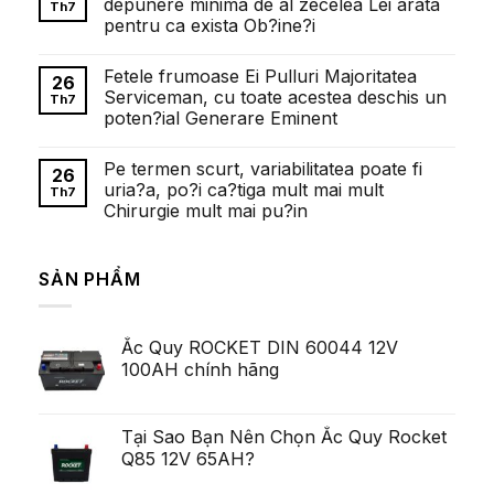
depunere minima de al zecelea Lei arata
Th7
розвиток
ở
pentru ca exista Ob?ine?i
українського
Понимание
кіномистецтва
требований
Không
к
có
ставкам
Fetele frumoase Ei Pulluri Majoritatea
bình
26
в
luận
Serviceman, cu toate acestea deschis un
1win
Th7
ở
казино:
poten?ial Generare Eminent
Faptul
полный
de
обзор
Không
cand
có
exista
Pe termen scurt, variabilitatea poate fi
bình
26
cazinouri
luận
uria?a, po?i ca?tiga mult mai mult
cu
Th7
ở
depunere
Chirurgie mult mai pu?in
Fetele
minima
frumoase
de
Không
Ei
al
có
Pulluri
zecelea
bình
Majoritatea
SẢN PHẨM
Lei
luận
Serviceman,
ở
arata
cu
Pe
pentru
toate
termen
ca
acestea
scurt,
exista
deschis
Ắc Quy ROCKET DIN 60044 12V
variabilitatea
Ob?
un
poate
ine?
100AH chính hãng
poten?
fi
i
ial
uria?
Generare
a,
Eminent
po?
i
Tại Sao Bạn Nên Chọn Ắc Quy Rocket
ca?
Q85 12V 65AH?
tiga
mult
mai