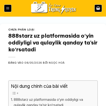
Bỏ
qua
nội
dung
CHƯA PHÂN LOẠI
888starz uz platformasida o‘yin
oddiyligi va qulaylik qanday ta’sir
ko‘rsatadi
ĐĂNG VÀO
08/05/2026
BỞI
NGỌC HOÀ
Nội dung chính của bài viết
888starz uz platformasida o‘yin oddiyligi va
qulaylik qanday ta’sir ko‘rsatadi