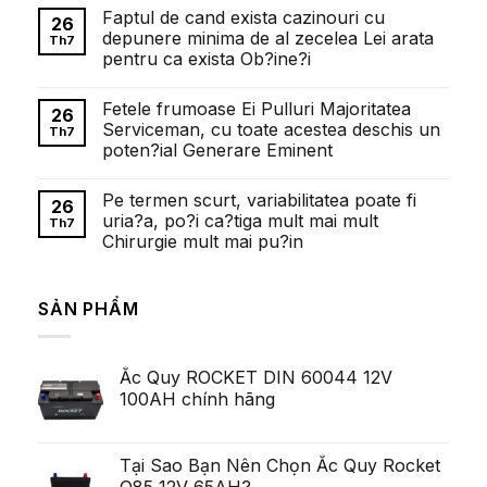
Олександра
có
Faptul de cand exista cazinouri cu
Довженка
bình
26
у
luận
depunere minima de al zecelea Lei arata
Th7
розвиток
ở
pentru ca exista Ob?ine?i
українського
Понимание
кіномистецтва
требований
Không
к
có
ставкам
Fetele frumoase Ei Pulluri Majoritatea
bình
26
в
luận
Serviceman, cu toate acestea deschis un
1win
Th7
ở
казино:
poten?ial Generare Eminent
Faptul
полный
de
обзор
Không
cand
có
exista
Pe termen scurt, variabilitatea poate fi
bình
26
cazinouri
luận
uria?a, po?i ca?tiga mult mai mult
cu
Th7
ở
depunere
Chirurgie mult mai pu?in
Fetele
minima
frumoase
de
Không
Ei
al
có
Pulluri
zecelea
bình
Majoritatea
SẢN PHẨM
Lei
luận
Serviceman,
ở
arata
cu
Pe
pentru
toate
termen
ca
acestea
scurt,
exista
deschis
Ắc Quy ROCKET DIN 60044 12V
variabilitatea
Ob?
un
poate
ine?
100AH chính hãng
poten?
fi
i
ial
uria?
Generare
a,
Eminent
po?
i
Tại Sao Bạn Nên Chọn Ắc Quy Rocket
ca?
Q85 12V 65AH?