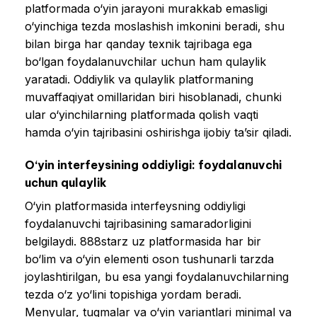
platformada o‘yin jarayoni murakkab emasligi
o‘yinchiga tezda moslashish imkonini beradi, shu
bilan birga har qanday texnik tajribaga ega
bo‘lgan foydalanuvchilar uchun ham qulaylik
yaratadi. Oddiylik va qulaylik platformaning
muvaffaqiyat omillaridan biri hisoblanadi, chunki
ular o‘yinchilarning platformada qolish vaqti
hamda o‘yin tajribasini oshirishga ijobiy ta’sir qiladi.
O‘yin interfeysining oddiyligi: foydalanuvchi
uchun qulaylik
O‘yin platformasida interfeysning oddiyligi
foydalanuvchi tajribasining samaradorligini
belgilaydi. 888starz uz platformasida har bir
bo‘lim va o‘yin elementi oson tushunarli tarzda
joylashtirilgan, bu esa yangi foydalanuvchilarning
tezda o‘z yo‘lini topishiga yordam beradi.
Menyular, tugmalar va o‘yin variantlari minimal va