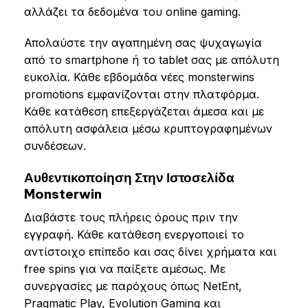
αλλάζει τα δεδομένα του online gaming.
Απολαύστε την αγαπημένη σας ψυχαγωγία
από το smartphone ή το tablet σας με απόλυτη
ευκολία. Κάθε εβδομάδα νέες monsterwins
promotions εμφανίζονται στην πλατφόρμα.
Κάθε κατάθεση επεξεργάζεται άμεσα και με
απόλυτη ασφάλεια μέσω κρυπτογραφημένων
συνδέσεων.
Αυθεντικοποίηση Στην Ιστοσελίδα
Monsterwin
Διαβάστε τους πλήρεις όρους πριν την
εγγραφή. Κάθε κατάθεση ενεργοποιεί το
αντίστοιχο επίπεδο και σας δίνει χρήματα και
free spins για να παίξετε αμέσως. Με
συνεργασίες με παρόχους όπως NetEnt,
Pragmatic Play, Evolution Gaming και