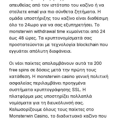
απευθείας από τον ιστότοπο του καζίνο ή να
στείλετε email για πιο σύνθετα ζητήματα. Η
ομάδα υποστήριξης του καζίνο είναι διαθέσιμη
όλο το 24ωρο για να σας εξυπηρετήσει. Το
monsterwin withdrawal time κυμαίνεται από 24
έως 48 ώρες. Τα κρυπτονομίσματά σας
προστατεύονται με τεχνολογία blockchain που
εγγυάται απόλυτη διαφάνεια.
Οι νέοι παίκτες απολαμβάνουν αυτά τα 200
free spins σε δόσεις μετά την πρώτη τους
κατάθεση. Η monsterwin casino γενική πολιτική
ασφαλείας περιλαμβάνει προηγμένα
συστήματα κρυπτογράφησης SSL. Η
πλατφόρμα μας υποστηρίζει πολλαπλά
νομίσματα για τη διευκόλυνσή σας.
Καλωσορίζουμε όλους τους παίκτες στο
Monsterwin Casino, το διαδικτυακό καζίνο που