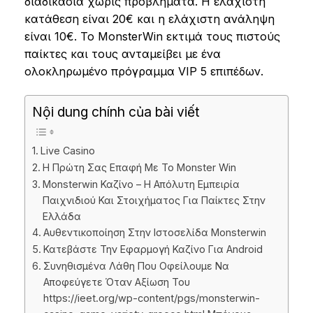
διαδικασία χωρίς προβλήματα. Η ελάχιστη
κατάθεση είναι 20€ και η ελάχιστη ανάληψη
είναι 10€. Το MonsterWin εκτιμά τους πιστούς
παίκτες και τους ανταμείβει με ένα
ολοκληρωμένο πρόγραμμα VIP 5 επιπέδων.
Nội dung chính của bài viết
Live Casino
Η Πρώτη Σας Επαφή Με Το Monster Win
Monsterwin Καζίνο – Η Απόλυτη Εμπειρία
Παιχνιδιού Και Στοιχήματος Για Παίκτες Στην
Ελλάδα
Αυθεντικοποίηση Στην Ιστοσελίδα Monsterwin
Κατεβάστε Την Εφαρμογή Καζίνο Για Android
Συνηθισμένα Λάθη Που Οφείλουμε Να
Αποφεύγετε Όταν Αξίωση Του
https://ieet.org/wp-content/pgs/monsterwin-