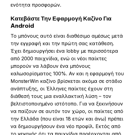
ενότητα προσφορών.
Κατεβάστε Την Εφαρμογή Καζίνο Για
Android
Το μπόνους αυτό είναι διαθέσιμο αμέσως μετά
την εγγραφή και την πρώτη σας κατάθεση.
Έχει δημιουργήσει ένα lobby με περισσότερα
από 2000 παιχνίδια, ενώ οι νέοι παίκτες
μπορούν να λάβουν ένα μπόνους
καλωσορίσματος 100%. Αν και η εφαρμογή του
MonsterWin καζίνο βρίσκεται ακόμα σε στάδιο
ανάπτυξης, οι Έλληνες παίκτες έχουν στη
διάθεσή τους μια εναλλακτική λύση – τον
βελτιστοποιημένο ιστότοπο. Για να ξεκινήσουν
να παίζουν σε αυτόν τον χώρο, οι παίκτες από
την Ελλάδα (που είναι 18 ετών και άνω) πρέπει
να δημιουργήσουν ένα νέο προφίλ. Εκτός από
το γεγονός ότι τα παιχνίδια προέρχονται από