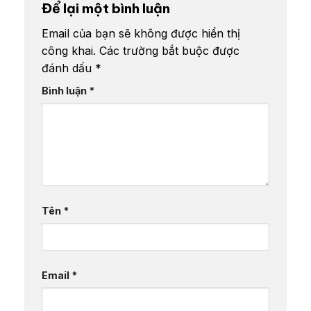
Để lại một bình luận
Email của bạn sẽ không được hiển thị
công khai.
Các trường bắt buộc được
đánh dấu
*
Bình luận
*
Tên
*
Email
*