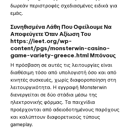
δωρεάν περιστροφές σχεδιασμένες ειδικά για
εμάς.
Συνηθισμένα Λάθη Που Οφείλουμε Να
Αποφεύγετε Όταν Αξίωση Του
https://ieet.org/wp-
content/pgs/monsterwin-casino-
game-variety-greece.html
Μπόνους
Η πρόσβαση σε αυτές τις λειτουργίες είναι
διαθέσιμη τόσο από υπολογιστή όσο και από
κινητές συσκευές, χωρίς διαφοροποίηση στη
λειτουργικότητα. Η εγγραφή Monsterwin
διενεργείται σε δύο στάδια μέσω της
ηλεκτρονικής φόρμας. Τα παιχνίδια
προέρχονται από αδειοδοτημένους παρόχους
και καλύπτουν διαφορετικούς τύπους
gameplay.