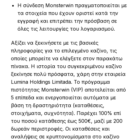
Η σύνδεση Monsterwin πραγματοποιείται με
τα στοιχεία που έχουν οριστεί κατά την
εγγραφή και επιτρέπει την πρόσβαση σε
όλες τις λειτουργίες του λογαριασμού.
Αξίζει να ξεκινήσετε με τις βασικές
πληροφορίες για το επιλεγμένο καζίνο, τις
οποίες μπορείτε να ελέγξετε στον παρακάτω
πίνακα. Η ιστορία του συγκεκριμένου καζίνο
ξεκίνησε πολύ πρόσφατα, χάρη στην εταιρεία
Lumina Holdings Limitada. Το πρόγραμμα
πιστότητας Monsterwin (VIP) αποτελείται από
5 επίπεδα και ενεργοποιείται αυτόματα με
βάση τη δραστηριότητα (καταθέσεις,
στοιχήματα, συχνότητα). Παρέχει 100% επί
του ποσού κατάθεσης έως 500€, μαζί με 200
δωρεάν περιστροφές. Οι καταθέσεις και
αναλήψεις σε κρυπτονομίσματα στο καζίνο