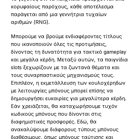
κορυφαίους παρόχους, κάθε αποτέλεσμα
παράγεται από μια γεννήτρια τυχαίων
αριθμών (RNG).
Μπορούμε να βρούμε ενδιαφέροντες τίτλους
που ικανοποιούν όλες τις προτιμήσεις,
δίνοντας τη δυνατότητα για τακτικό gameplay
και μεγάλα κέρδη. Μεταξύ αυτών, τα παιγνίδια
slots ξεχωρίζουν με τα ζωντανά θέματα και
τους συναρπαστικούς μηχανισμούς τους.
Επιπλέον, η εκμετάλλευση των κουλοχέρηδων
με λειτουργίες μπόνους μπορεί επίσης να
δημιουργήσει ευκαιρίες για μεγαλύτερα κέρδη.
Εάν χρειάζεται, θα καταχωρήσουμε τυχόν
κωδικούς μπόνους που δίνονται στις
διαφημιστικές προσφορές. Εδώ, θα
ανακαλύψουμε διάφορους τύπους μπόνους
διαθέσιμους, όπως μπόνους ταύτισης και