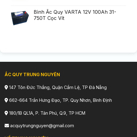
Bình Ắc Quy VARTA 12V 100Ah 31-
750T Cọc Vít
ẮC QUY TRUNG NGUYÊN
147 Tôn Đức Thắng, Quận Cẩm Lệ, TP Đà Nẵng
662-664 Trần Hưng Đạo, TP. Quy Nhơn, Bình Định
180/1B QL1A, P. Tân Phú, Q.9, TP HCM
acquytrungnguyen@gmail.com