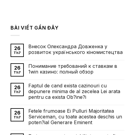
BÀI VIẾT GẦN ĐÂY
Внесок Олександра Довженка у
26
розвиток українського кіномистецтва
Th7
Không
có
Понимание требований к ставкам в
bình
26
luận
1win казино: полный обзор
Th7
ở
Внесок
Không
Олександра
có
Faptul de cand exista cazinouri cu
Довженка
bình
26
у
luận
depunere minima de al zecelea Lei arata
Th7
розвиток
ở
pentru ca exista Ob?ine?i
українського
Понимание
кіномистецтва
требований
Không
к
có
ставкам
Fetele frumoase Ei Pulluri Majoritatea
bình
26
в
luận
Serviceman, cu toate acestea deschis un
1win
Th7
ở
казино:
poten?ial Generare Eminent
Faptul
полный
de
обзор
Không
cand
có
exista