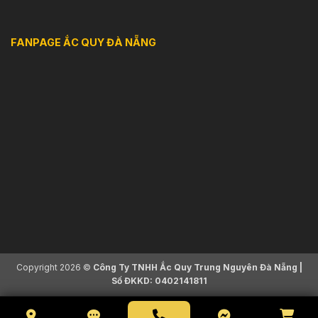
FANPAGE ẮC QUY ĐÀ NẴNG
Copyright 2026 ©
Công Ty TNHH Ắc Quy Trung Nguyên Đà Nẵng |
Số ĐKKD: 0402141811