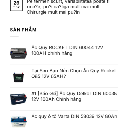
Pe termen scurt, variabilitatea poate fi
bình
26
cazinouri
luận
uria?a, po?i ca?tiga mult mai mult
cu
Th7
ở
depunere
Chirurgie mult mai pu?in
Fetele
minima
frumoase
de
Không
Ei
al
có
Pulluri
zecelea
bình
Majoritatea
SẢN PHẨM
Lei
luận
Serviceman,
ở
arata
cu
Pe
pentru
toate
termen
ca
acestea
scurt,
exista
deschis
Ắc Quy ROCKET DIN 60044 12V
variabilitatea
Ob?
un
poate
ine?
100AH chính hãng
poten?
fi
i
ial
uria?
Generare
a,
Eminent
po?
i
Tại Sao Bạn Nên Chọn Ắc Quy Rocket
ca?
Q85 12V 65AH?
tiga
mult
mai
mult
Chirurgie
#1 [Báo Giá] Ắc Quy Delkor DIN 60038
mult
12V 100Ah Chính hãng
mai
pu?
in
Ắc quy ô tô Varta DIN 58039 12V 80Ah