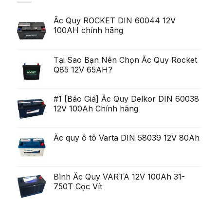
Pe
pentru
toate
termen
ca
acestea
scurt,
exista
deschis
Ắc Quy ROCKET DIN 60044 12V
variabilitatea
Ob?
un
poate
ine?
100AH chính hãng
poten?
fi
i
ial
uria?
Generare
a,
Eminent
po?
i
Tại Sao Bạn Nên Chọn Ắc Quy Rocket
ca?
Q85 12V 65AH?
tiga
mult
mai
mult
Chirurgie
#1 [Báo Giá] Ắc Quy Delkor DIN 60038
mult
12V 100Ah Chính hãng
mai
pu?
in
Ắc quy ô tô Varta DIN 58039 12V 80Ah
Bình Ắc Quy VARTA 12V 100Ah 31-
750T Cọc Vít