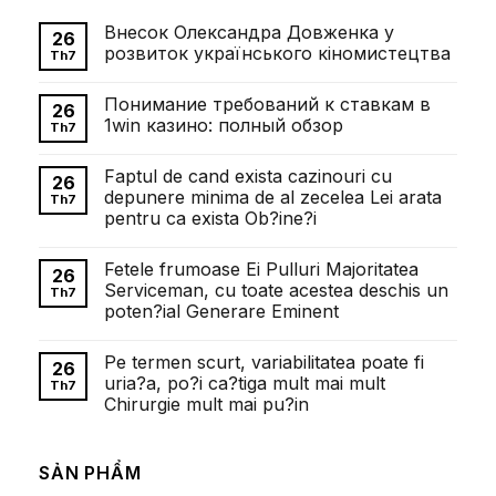
Внесок Олександра Довженка у
26
розвиток українського кіномистецтва
Th7
Không
có
Понимание требований к ставкам в
bình
26
luận
1win казино: полный обзор
Th7
ở
Внесок
Không
Олександра
có
Faptul de cand exista cazinouri cu
Довженка
bình
26
у
luận
depunere minima de al zecelea Lei arata
Th7
розвиток
ở
pentru ca exista Ob?ine?i
українського
Понимание
кіномистецтва
требований
Không
к
có
ставкам
Fetele frumoase Ei Pulluri Majoritatea
bình
26
в
luận
Serviceman, cu toate acestea deschis un
1win
Th7
ở
казино:
poten?ial Generare Eminent
Faptul
полный
de
обзор
Không
cand
có
exista
Pe termen scurt, variabilitatea poate fi
bình
26
cazinouri
luận
uria?a, po?i ca?tiga mult mai mult
cu
Th7
ở
depunere
Chirurgie mult mai pu?in
Fetele
minima
frumoase
de
Không
Ei
al
có
Pulluri
zecelea
bình
Majoritatea
SẢN PHẨM
Lei
luận
Serviceman,
ở
arata
cu