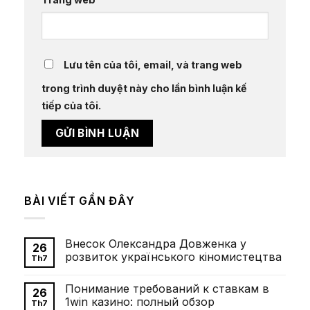
Lưu tên của tôi, email, và trang web
trong trình duyệt này cho lần bình luận kế
tiếp của tôi.
BÀI VIẾT GẦN ĐÂY
Внесок Олександра Довженка у
26
розвиток українського кіномистецтва
Th7
Không
có
Понимание требований к ставкам в
bình
26
luận
1win казино: полный обзор
Th7
ở