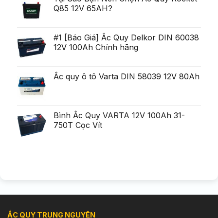
ca?
Q85 12V 65AH?
tiga
mult
mai
mult
Chirurgie
#1 [Báo Giá] Ắc Quy Delkor DIN 60038
mult
12V 100Ah Chính hãng
mai
pu?
in
Ắc quy ô tô Varta DIN 58039 12V 80Ah
Bình Ắc Quy VARTA 12V 100Ah 31-
750T Cọc Vít
ẮC QUY TRUNG NGUYÊN