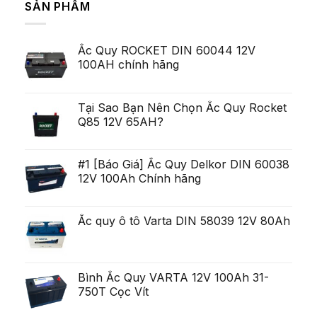
SẢN PHẨM
Lei
luận
Serviceman,
ở
arata
cu
Pe
pentru
toate
termen
ca
acestea
scurt,
exista
deschis
Ắc Quy ROCKET DIN 60044 12V
variabilitatea
Ob?
un
poate
ine?
100AH chính hãng
poten?
fi
i
ial
uria?
Generare
a,
Eminent
po?
i
Tại Sao Bạn Nên Chọn Ắc Quy Rocket
ca?
Q85 12V 65AH?
tiga
mult
mai
mult
Chirurgie
#1 [Báo Giá] Ắc Quy Delkor DIN 60038
mult
12V 100Ah Chính hãng
mai
pu?
in
Ắc quy ô tô Varta DIN 58039 12V 80Ah
Bình Ắc Quy VARTA 12V 100Ah 31-
750T Cọc Vít