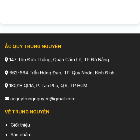
ẮC QUY TRUNG NGUYÊN
147 Tôn Đức Thắng, Quận Cẩm Lệ, TP Đà Nẵng
662-664 Trần Hưng Đạo, TP. Quy Nhơn, Bình Định
180/1B QL1A, P. Tân Phú, Q.9, TP HCM
acquytrungnguyen@gmail.com
VỀ TRUNG NGUYÊN
Giới thiệu
Sản phẩm