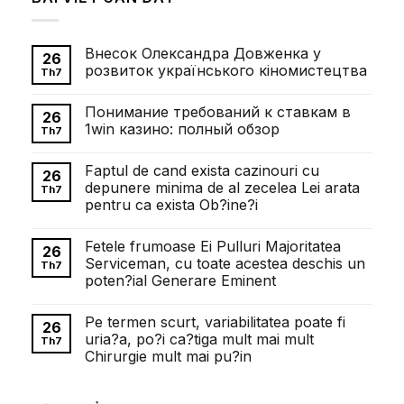
Внесок Олександра Довженка у
26
розвиток українського кіномистецтва
Th7
Không
có
Понимание требований к ставкам в
bình
26
luận
1win казино: полный обзор
Th7
ở
Внесок
Không
Олександра
có
Faptul de cand exista cazinouri cu
Довженка
bình
26
у
luận
depunere minima de al zecelea Lei arata
Th7
розвиток
ở
pentru ca exista Ob?ine?i
українського
Понимание
кіномистецтва
требований
Không
к
có
ставкам
Fetele frumoase Ei Pulluri Majoritatea
bình
26
в
luận
Serviceman, cu toate acestea deschis un
1win
Th7
ở
казино:
poten?ial Generare Eminent
Faptul
полный
de
обзор
Không
cand
có
exista
Pe termen scurt, variabilitatea poate fi
bình
26
cazinouri
luận
uria?a, po?i ca?tiga mult mai mult
cu
Th7
ở
depunere
Chirurgie mult mai pu?in
Fetele
minima
frumoase
de
Không
Ei
al
có
Pulluri
zecelea
bình
Majoritatea