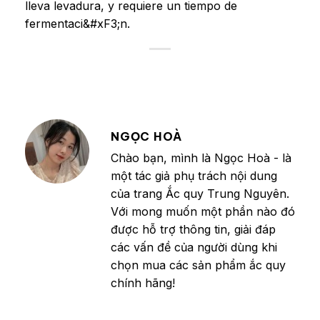
lleva levadura, y requiere un tiempo de
fermentaci&#xF3;n.
NGỌC HOÀ
Chào bạn, mình là Ngọc Hoà - là
một tác giả phụ trách nội dung
của trang Ắc quy Trung Nguyên.
Với mong muốn một phần nào đó
được hỗ trợ thông tin, giải đáp
các vấn đề của người dùng khi
chọn mua các sản phẩm ắc quy
chính hãng!