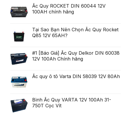
acestea
scurt,
exista
deschis
Ắc Quy ROCKET DIN 60044 12V
variabilitatea
Ob?
un
poate
ine?
100AH chính hãng
poten?
fi
i
ial
uria?
Generare
a,
Eminent
po?
i
Tại Sao Bạn Nên Chọn Ắc Quy Rocket
ca?
Q85 12V 65AH?
tiga
mult
mai
mult
Chirurgie
#1 [Báo Giá] Ắc Quy Delkor DIN 60038
mult
12V 100Ah Chính hãng
mai
pu?
in
Ắc quy ô tô Varta DIN 58039 12V 80Ah
Bình Ắc Quy VARTA 12V 100Ah 31-
750T Cọc Vít