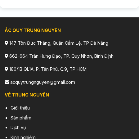
ẮC QUY TRUNG NGUYÊN
147 Tôn Đức Thắng, Quận Cẩm Lệ, TP Đà Nẵng
662-664 Trần Hưng Đạo, TP. Quy Nhơn, Bình Định
180/1B QL1A, P. Tân Phú, Q.9, TP HCM
acquytrungnguyen@gmail.com
VỀ TRUNG NGUYÊN
Giới thiệu
Sản phẩm
Dịch vụ
Kinh nghiệm