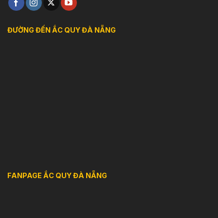
ĐƯỜNG ĐẾN ẮC QUY ĐÀ NẴNG
FANPAGE ẮC QUY ĐÀ NẴNG