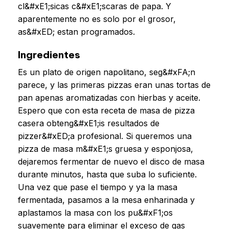
cl&#xE1;sicas c&#xE1;scaras de papa. Y
aparentemente no es solo por el grosor,
as&#xED; estan programados.
Ingredientes
Es un plato de origen napolitano, seg&#xFA;n
parece, y las primeras pizzas eran unas tortas de
pan apenas aromatizadas con hierbas y aceite.
Espero que con esta receta de masa de pizza
casera obteng&#xE1;is resultados de
pizzer&#xED;a profesional. Si queremos una
pizza de masa m&#xE1;s gruesa y esponjosa,
dejaremos fermentar de nuevo el disco de masa
durante minutos, hasta que suba lo suficiente.
Una vez que pase el tiempo y ya la masa
fermentada, pasamos a la mesa enharinada y
aplastamos la masa con los pu&#xF1;os
suavemente para eliminar el exceso de gas