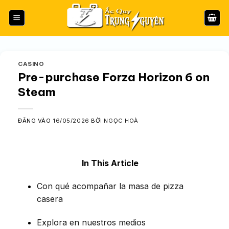
Bỏ
qua
nội
dung
CASINO
Pre-purchase Forza Horizon 6 on
Steam
ĐĂNG VÀO
16/05/2026
BỞI
NGỌC HOÀ
In This Article
Con qué acompañar la masa de pizza
casera
Explora en nuestros medios