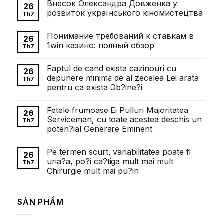
Внесок Олександра Довженка у
26
розвиток українського кіномистецтва
Th7
Không
có
Понимание требований к ставкам в
bình
26
luận
1win казино: полный обзор
Th7
ở
Внесок
Không
Олександра
có
Faptul de cand exista cazinouri cu
Довженка
bình
26
у
luận
depunere minima de al zecelea Lei arata
Th7
розвиток
ở
pentru ca exista Ob?ine?i
українського
Понимание
кіномистецтва
требований
Không
к
có
ставкам
Fetele frumoase Ei Pulluri Majoritatea
bình
26
в
luận
Serviceman, cu toate acestea deschis un
1win
Th7
ở
казино:
poten?ial Generare Eminent
Faptul
полный
de
обзор
Không
cand
có
exista
Pe termen scurt, variabilitatea poate fi
bình
26
cazinouri
luận
uria?a, po?i ca?tiga mult mai mult
cu
Th7
ở
depunere
Chirurgie mult mai pu?in
Fetele
minima
frumoase
de
Không
Ei
al
có
Pulluri
zecelea
bình
Majoritatea
SẢN PHẨM
Lei
luận
Serviceman,
ở
arata
cu
Pe
pentru
toate
termen
ca