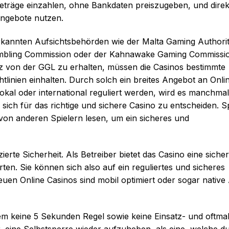
eträge einzahlen, ohne Bankdaten preiszugeben, und direk
-Angebote nutzen.
rkannten Aufsichtsbehörden wie der Malta Gaming Authori
bling Commission oder der Kahnawake Gaming Commissi
enz von der GGL zu erhalten, müssen die Casinos bestimmte
tlinien einhalten. Durch solch ein breites Angebot an Onli
okal oder international reguliert werden, wird es manchmal
d sich für das richtige und sichere Casino zu entscheiden. S
n anderen Spielern lesen, um ein sicheres und
zierte Sicherheit. Als Betreiber bietet das Casino eine siche
rten. Sie können sich also auf ein reguliertes und sicheres
neuen Online Casinos sind mobil optimiert oder sogar native
em keine 5 Sekunden Regel sowie keine Einsatz- und oftma
er, eine Selbstsperre wieder aufzuheben, als eine, welche d