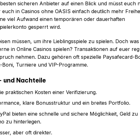
 besten sicheren Anbieter auf einen Blick und müsst euch n
r euch in Casinos ohne OASIS einfach deutlich mehr Freihe
ohne viel Aufwand einen temporären oder dauerhaften
ielerkonto gesperrt wird.
reisen müssen, um ihre Lieblingsspiele zu spielen. Doch was
gerne in Online Casinos spielen? Transaktionen auf euer reg
ruch nehmen. Dazu gehören oft spezielle Paysafecard-B
k-Boni, Turniere und VIP-Programme.
- und Nachteile
die praktischen Kosten einer Verifizierung.
rmance, klare Bonusstruktur und ein breites Portfolio.
ayPal bieten eine schnelle und sichere Möglichkeit, Geld zu
no zu hinterlegen.
er, aber oft direkter.