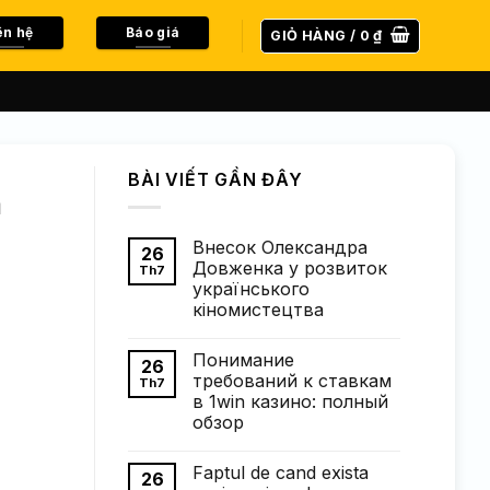
ên hệ
Báo giá
GIỎ HÀNG /
0
₫
BÀI VIẾT GẦN ĐÂY
n
Внесок Олександра
26
Довженка у розвиток
Th7
українського
кіномистецтва
Không
có
Понимание
bình
26
luận
требований к ставкам
Th7
ở
в 1win казино: полный
Внесок
Олександра
обзор
Довженка
у
Không
розвиток
có
Faptul de cand exista
українського
bình
26
кіномистецтва
luận