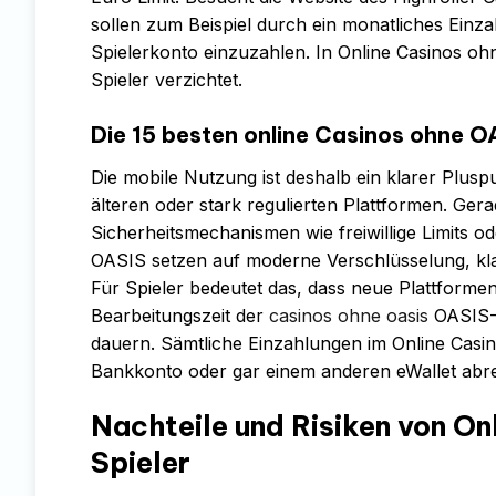
sollen zum Beispiel durch ein monatliches Einz
Spielerkonto einzuzahlen. In Online Casinos oh
Spieler verzichtet.
Die 15 besten online Casinos ohne O
Die mobile Nutzung ist deshalb ein klarer Plus
älteren oder stark regulierten Plattformen. Gera
Sicherheitsmechanismen wie freiwillige Limits o
OASIS setzen auf moderne Verschlüsselung, kl
Für Spieler bedeutet das, dass neue Plattforme
Bearbeitungszeit der
casinos ohne oasis
OASIS-S
dauern. Sämtliche Einzahlungen im Online Casin
Bankkonto oder gar einem anderen eWallet abr
Nachteile und Risiken von On
Spieler