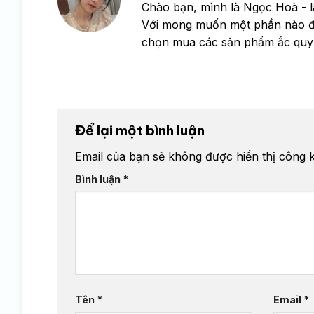
Chào bạn, mình là Ngọc Hoà - l
Với mong muốn một phần nào đó 
chọn mua các sản phẩm ắc quy
Để lại một bình luận
Email của bạn sẽ không được hiển thị công k
Bình luận
*
Tên
*
Email
*