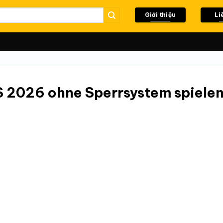
Giới thiệu
Li
S 2026 ohne Sperrsystem spiele