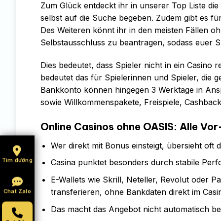
Zum Glück entdeckt ihr in unserer Top Liste die
selbst auf die Suche begeben. Zudem gibt es fü
Des Weiteren könnt ihr in den meisten Fällen 
Selbstausschluss zu beantragen, sodass euer Sp
Dies bedeutet, dass Spieler nicht in ein Casino 
bedeutet das für Spielerinnen und Spieler, die 
Bankkonto können hingegen 3 Werktage in Ansp
sowie Willkommenspakete, Freispiele, Cashbac
Online Casinos ohne OASIS: Alle Vor
Wer direkt mit Bonus einsteigt, übersieht oft 
Tìm đường
Casina punktet besonders durch stabile Perfo
E-Wallets wie Skrill, Neteller, Revolut oder P
transferieren, ohne Bankdaten direkt im Casi
Chat Zalo
Das macht das Angebot nicht automatisch bess