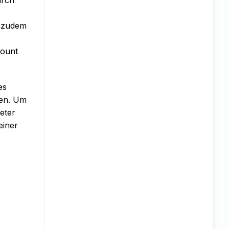
n zudem
count
es
gen. Um
eter
einer