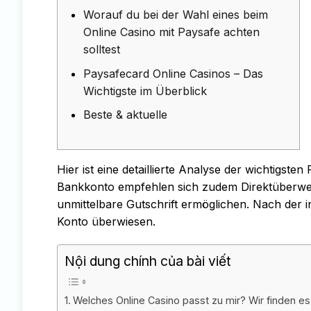
Worauf du bei der Wahl eines beim
Online Casino mit Paysafe achten
solltest
Paysafecard Online Casinos – Das
Wichtigste im Überblick
Beste & aktuelle
Hier ist eine detaillierte Analyse der wichtigst
Bankkonto empfehlen sich zudem Direktüberweis
unmittelbare Gutschrift ermöglichen. Nach der 
Konto überwiesen.
Nội dung chính của bài viết
Welches Online Casino passt zu mir? Wir finden es