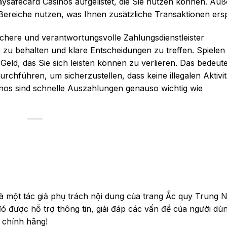
Paysafecard Casinos aufgelistet, die Sie nutzen können. Au
 Bereiche nutzen, was Ihnen zusätzliche Transaktionen ersp
sichere und verantwortungsvolle Zahlungsdienstleister
e zu behalten und klare Entscheidungen zu treffen. Spielen 
eld, das Sie sich leisten können zu verlieren. Das bedeute
urchführen, um sicherzustellen, dass keine illegalen Aktivi
sinos sind schnelle Auszahlungen genauso wichtig wie
à một tác giả phụ trách nội dung của trang Ắc quy Trung 
được hỗ trợ thông tin, giải đáp các vấn đề của người dùn
 chính hãng!