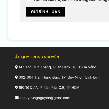
ẮC QUY TRUNG NGUYÊN
147 Tôn Đức Thắng, Quận Cẩm Lệ, TP Đà Nẵng
662-664 Trần Hưng Đạo, TP. Quy Nhơn, Bình Định
180/1B QL1A, P. Tân Phú, Q.9, TP HCM
acquytrungnguyen@gmail.com