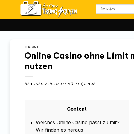
Bỏ
Tìm
qua
kiếm:
nội
dung
CASINO
Online Casino ohne Limit 
nutzen
ĐĂNG VÀO
20/02/2026
BỞI
NGỌC HOÀ
Content
Welches Online Casino passt zu mir?
Wir finden es heraus