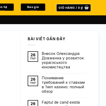
ên hệ
Báo giá
GIỎ HÀNG /
0
₫
BÀI VIẾT GẦN ĐÂY
Внесок Олександра
26
Довженка у розвиток
Th7
українського
кіномистецтва
Không
có
Понимание
bình
26
luận
требований к ставкам
Th7
ở
в 1win казино: полный
Внесок
Олександра
обзор
Довженка
у
Không
розвиток
có
Faptul de cand exista
українського
bình
26
кіномистецтва
luận