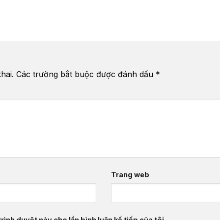
hai.
Các trường bắt buộc được đánh dấu
*
Trang web
rình duyệt này cho lần bình luận kế tiếp của tôi.