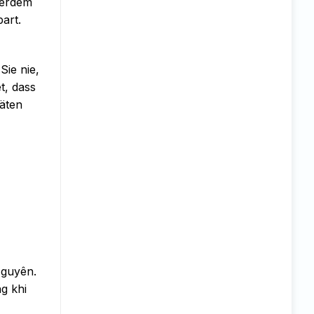
ßerdem
art.
Sie nie,
t, dass
täten
Nguyên.
g khi