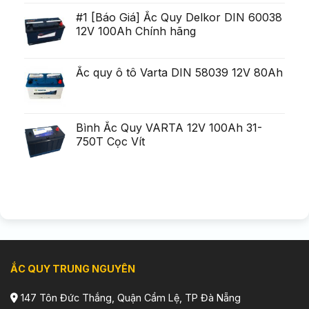
mult
Chirurgie
#1 [Báo Giá] Ắc Quy Delkor DIN 60038
mult
12V 100Ah Chính hãng
mai
pu?
in
Ắc quy ô tô Varta DIN 58039 12V 80Ah
Bình Ắc Quy VARTA 12V 100Ah 31-
750T Cọc Vít
ẮC QUY TRUNG NGUYÊN
147 Tôn Đức Thắng, Quận Cẩm Lệ, TP Đà Nẵng