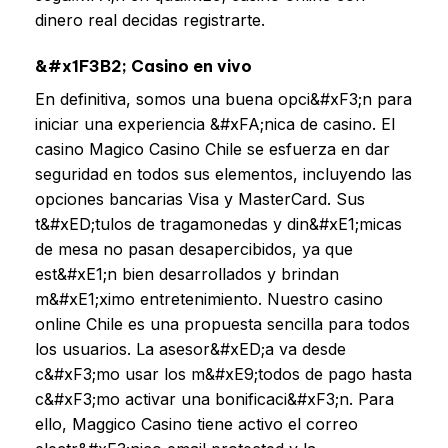
dinero real decidas registrarte.
&#x1F3B2; Casino en vivo
En definitiva, somos una buena opci&#xF3;n para
iniciar una experiencia &#xFA;nica de casino. El
casino Magico Casino Chile se esfuerza en dar
seguridad en todos sus elementos, incluyendo las
opciones bancarias Visa y MasterCard. Sus
t&#xED;tulos de tragamonedas y din&#xE1;micas
de mesa no pasan desapercibidos, ya que
est&#xE1;n bien desarrollados y brindan
m&#xE1;ximo entretenimiento. Nuestro casino
online Chile es una propuesta sencilla para todos
los usuarios. La asesor&#xED;a va desde
c&#xF3;mo usar los m&#xE9;todos de pago hasta
c&#xF3;mo activar una bonificaci&#xF3;n. Para
ello, Maggico Casino tiene activo el correo