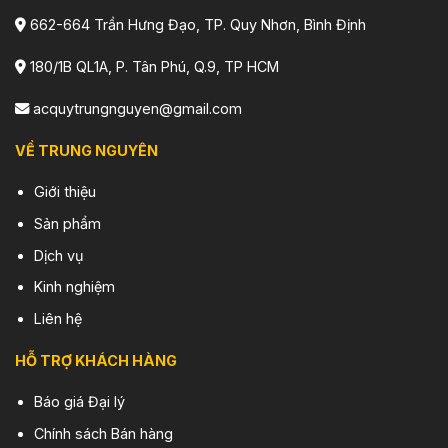
662-664 Trần Hưng Đạo, TP. Quy Nhơn, Bình Định
180/1B QL1A, P. Tân Phú, Q.9, TP HCM
acquytrungnguyen@gmail.com
VỀ TRUNG NGUYÊN
Giới thiệu
Sản phẩm
Dịch vụ
Kinh nghiệm
Liên hệ
HỖ TRỢ KHÁCH HÀNG
Báo giá Đại lý
Chính sách Bán hàng