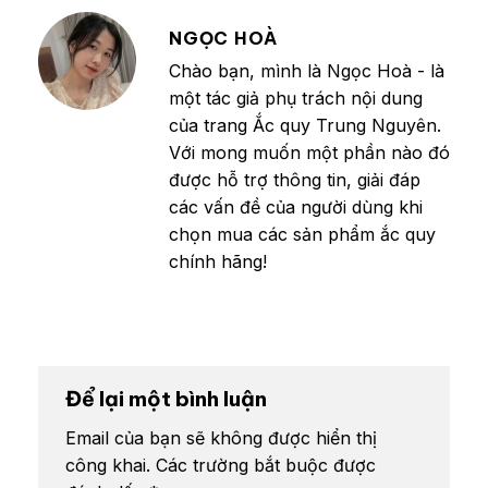
NGỌC HOÀ
Chào bạn, mình là Ngọc Hoà - là
một tác giả phụ trách nội dung
của trang Ắc quy Trung Nguyên.
Với mong muốn một phần nào đó
được hỗ trợ thông tin, giải đáp
các vấn đề của người dùng khi
chọn mua các sản phẩm ắc quy
chính hãng!
Để lại một bình luận
Email của bạn sẽ không được hiển thị
công khai.
Các trường bắt buộc được