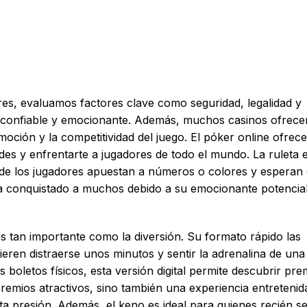
ores, evaluamos factores clave como seguridad, legalidad y
o confiable y emocionante. Además, muchos casinos ofrece
ción y la competitividad del juego. El póker online ofrec
des y enfrentarte a jugadores de todo el mundo. La ruleta 
onde los jugadores apuestan a números o colores y esperan 
ha conquistado a muchos debido a su emocionante potencia
es tan importante como la diversión. Su formato rápido las
ieren distraerse unos minutos y sentir la adrenalina de una
s boletos físicos, esta versión digital permite descubrir pr
remios atractivos, sino también una experiencia entretenid
nta presión. Además, el keno es ideal para quienes recién se