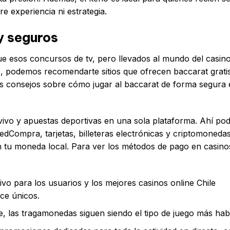
e experiencia ni estrategia.
y seguros
e esos concursos de tv, pero llevados al mundo del casin
o, podemos recomendarte sitios que ofrecen baccarat grati
s consejos sobre cómo jugar al baccarat de forma segura 
ivo y apuestas deportivas en una sola plataforma. Ahí po
dCompra, tarjetas, billeteras electrónicas y criptomoneda
en tu moneda local. Para ver los métodos de pago en casino
ivo para los usuarios y los mejores casinos online Chile
ce únicos.
e, las tragamonedas siguen siendo el tipo de juego más habi