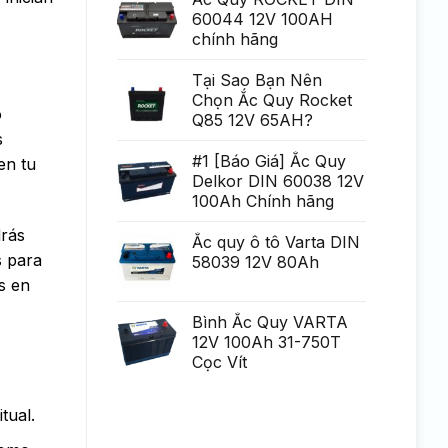
Generare
poate
60044 12V 100AH
Eminent
fi
chính hãng
uria?
a,
po?
i
Tại Sao Bạn Nên
ca?
Chọn Ắc Quy Rocket
tiga
o
mult
Q85 12V 65AH?
mai
s
mult
Chirurgie
#1 [Báo Giá] Ắc Quy
en tu
mult
Delkor DIN 60038 12V
mai
pu?
100Ah Chính hãng
in
drás
Ắc quy ô tô Varta DIN
s para
58039 12V 80Ah
s en
Bình Ắc Quy VARTA
12V 100Ah 31-750T
Cọc Vít
tual.