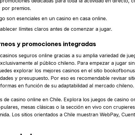
 promociones dedicadas para toda la actividad en directo, 
 por premios.
ago son esenciales en un casino en casa online.
ablecer límites claros antes de comenzar a jugar.
neos y promociones integradas
casinos seguros online gracias a su amplia variedad de jue
xclusivamente al público chileno. Para empezar a jugar sin
edes explorar los mejores casinos en el sitio bookofbonus
idades y presupuesto. Por eso es recomendable revisar siti
taformas en función de su adaptabilidad al mercado chileno.
s de casino online en Chile. Explora los juegos de casino o
ulares, mesas clásicas o la sección en vivo con crupieres
enida. Los sitios orientados a Chile muestran WebPay, Cue