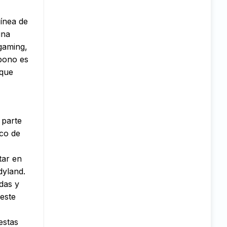
línea de
una
gaming,
 bono es
 que
 parte
nco de
tar en
dyland.
das y
este
estas