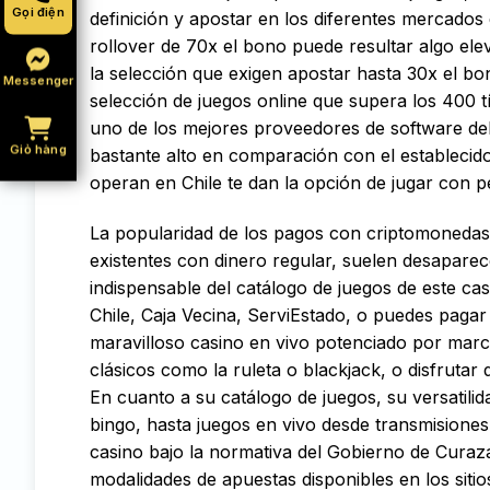
Gọi điện
definición y apostar en los diferentes mercados 
rollover de 70x el bono puede resultar algo elev
la selección que exigen apostar hasta 30x el bo
Messenger
selección de juegos online que supera los 400 
uno de los mejores proveedores de software del
Giỏ hàng
bastante alto en comparación con el establecido p
operan en Chile te dan la opción de jugar con p
La popularidad de los pagos con criptomonedas 
existentes con dinero regular, suelen desapar
indispensable del catálogo de juegos de este ca
Chile, Caja Vecina, ServiEstado, o puedes pagar 
maravilloso casino en vivo potenciado por mar
clásicos como la ruleta o blackjack, o disfrut
En cuanto a su catálogo de juegos, su versatili
bingo, hasta juegos en vivo desde transmisiones
casino bajo la normativa del Gobierno de Curaza
modalidades de apuestas disponibles en los siti