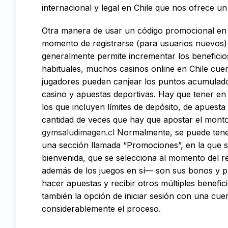
internacional y legal en Chile que nos ofrece u
Otra manera de usar un código promocional en u
momento de registrarse (para usuarios nuevos) 
generalmente permite incrementar los benefici
habituales, muchos casinos online en Chile cu
jugadores pueden canjear los puntos acumulados
casino y apuestas deportivas. Hay que tener en
los que incluyen límites de depósito, de apuesta
cantidad de veces que hay que apostar el monto 
gymsaludimagen.cl
Normalmente, se puede tener
una sección llamada “Promociones”, en la que se
bienvenida, que se selecciona al momento del re
además de los juegos en sí— son sus bonos y p
hacer apuestas y recibir otros múltiples benefi
también la opción de iniciar sesión con una cuent
considerablemente el proceso.