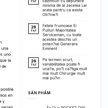
cazinouri cu depunere
Th7
ở
minima de al zecelea Lei
Понимание
требований
arata pentru ca exista
к
Ob?ine?i
ставкам
в
Không
1win
có
казино:
Fetele frumoase Ei
bình
26
полный
luận
Pulluri Majoritatea
Th7
обзор
ở
Serviceman, cu toate
Faptul
de
acestea deschis un
cand
n
poten?ial Generare
exista
cazinouri
e una
Eminent
cu
Không
es uno
depunere
có
minima
Pe termen scurt,
que la
bình
de
26
luận
al
variabilitatea poate fi
Th7
l de
ở
zecelea
uria?a, po?i ca?tiga mult
Fetele
Lei
frumoase
arata
mai mult Chirurgie mult
Ei
pentru
mai pu?in
Pulluri
ca
Majoritatea
exista
Không
Serviceman,
Ob?
có
cu
ine?
 posible
bình
toate
i
SẢN PHẨM
luận
acestea
emios en
ở
deschis
Pe
un
a y
termen
poten?
scurt,
ial
 inician
Ắc Quy ROCKET DIN
variabilitatea