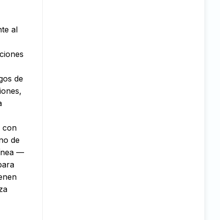
te al
ciones
egos de
iones,
a
a con
ono de
línea —
para
ienen
iza