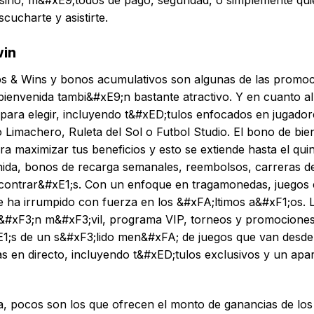
asino, m&#xE9;todos de pago, seguridad, o simplemente qui
cucharte y asistirte.
win
ps & Wins y bonos acumulativos son algunas de las promo
envenida tambi&#xE9;n bastante atractivo. Y en cuanto al
 para elegir, incluyendo t&#xED;tulos enfocados en jugador
Limachero, Ruleta del Sol o Futbol Studio. El bono de bie
a maximizar tus beneficios y esto se extiende hasta el qui
ida, bonos de recarga semanales, reembolsos, carreras de
ncontrar&#xE1;s. Con un enfoque en tragamonedas, juegos 
ue ha irrumpido con fuerza en los &#xFA;ltimos a&#xF1;os. 
i&#xF3;n m&#xF3;vil, programa VIP, torneos y promocione
1;s de un s&#xF3;lido men&#xFA; de juegos que van desde
 en directo, incluyendo t&#xED;tulos exclusivos y un apa
a, pocos son los que ofrecen el monto de ganancias de los