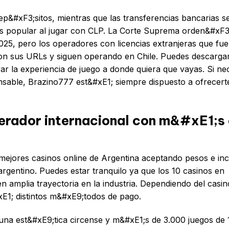
&#xF3;sitos, mientras que las transferencias bancarias s
;s popular al jugar con CLP. La Corte Suprema orden&#xF3
 2025, pero los operadores con licencias extranjeras que fu
n sus URLs y siguen operando en Chile. Puedes descargar
ar la experiencia de juego a donde quiera que vayas. Si nec
sable, Brazino777 est&#xE1; siempre dispuesto a ofrecerte
rador internacional con m&#xE1;s
ejores casinos online de Argentina aceptando pesos e inc
ntino. Puedes estar tranquilo ya que los 10 casinos en
amplia trayectoria en la industria. Dependiendo del casin
xE1; distintos m&#xE9;todos de pago.
na est&#xE9;tica circense y m&#xE1;s de 3.000 juegos de