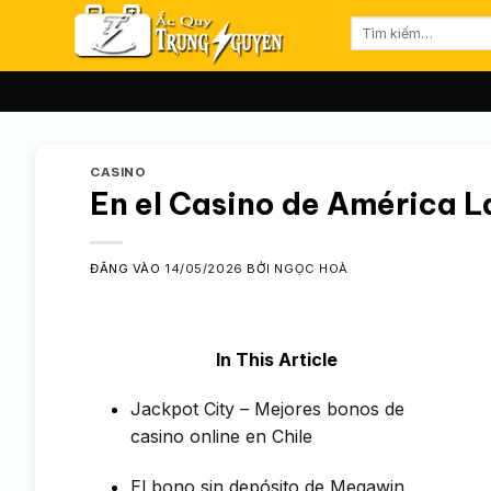
Bỏ
Tìm
qua
kiếm:
nội
dung
CASINO
En el Casino de América La
ĐĂNG VÀO
14/05/2026
BỞI
NGỌC HOÀ
In This Article
Jackpot City – Mejores bonos de
casino online en Chile
El bono sin depósito de Megawin