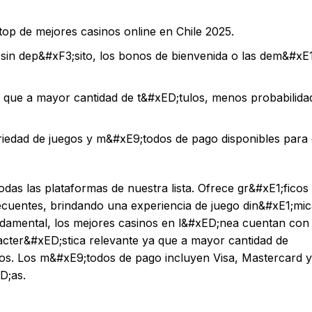
p de mejores casinos online en Chile 2025.
sin dep&#xF3;sito, los bonos de bienvenida o las dem&#xE1
a que a mayor cantidad de t&#xED;tulos, menos probabilida
ariedad de juegos y m&#xE9;todos de pago disponibles para
todas las plataformas de nuestra lista. Ofrece gr&#xE1;ficos
frecuentes, brindando una experiencia de juego din&#xE1;mic
ndamental, los mejores casinos en l&#xED;nea cuentan con 
racter&#xED;stica relevante ya que a mayor cantidad de
nos. Los m&#xE9;todos de pago incluyen Visa, Mastercard y
D;as.
e