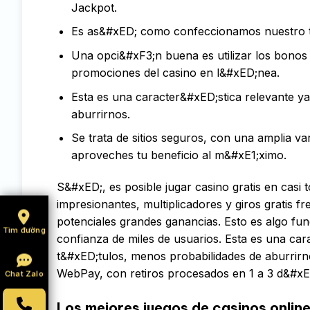
Jackpot.
Es as&#xED; como confeccionamos nuestro to
Una opci&#xF3;n buena es utilizar los bonos 
promociones del casino en l&#xED;nea.
Esta es una caracter&#xED;stica relevante y
aburrirnos.
Se trata de sitios seguros, con una amplia v
aproveches tu beneficio al m&#xE1;ximo.
S&#xED;, es posible jugar casino gratis en casi 
impresionantes, multiplicadores y giros gratis 
potenciales grandes ganancias. Esto es algo fu
Tìm đường
confianza de miles de usuarios. Esta es una ca
t&#xED;tulos, menos probabilidades de aburrir
WebPay, con retiros procesados en 1 a 3 d&#xE
Chat Zalo
Los mejores juegos de casinos onlin