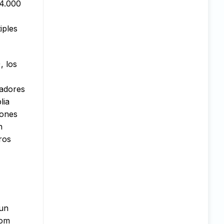
 4.000
iples
, los
radores
lia
iones
n
ros
 un
com