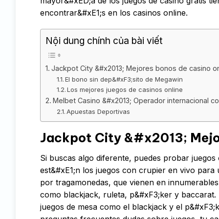
mayor&#xED;a de los juegos de casino gratis t
encontrar&#xE1;s en los casinos online.
Nội dung chính của bài viết
Jackpot City &#x2013; Mejores bonos de casino on
El bono sin dep&#xF3;sito de Megawin
Los mejores juegos de casinos online
Melbet Casino &#x2013; Operador internacional c
Apuestas Deportivas
Jackpot City &#x2013; Mejor
Si buscas algo diferente, puedes probar juegos
est&#xE1;n los juegos con crupier en vivo para
por tragamonedas, que vienen en innumerables t
como blackjack, ruleta, p&#xF3;ker y baccarat
juegos de mesa como el blackjack y el p&#xF3;