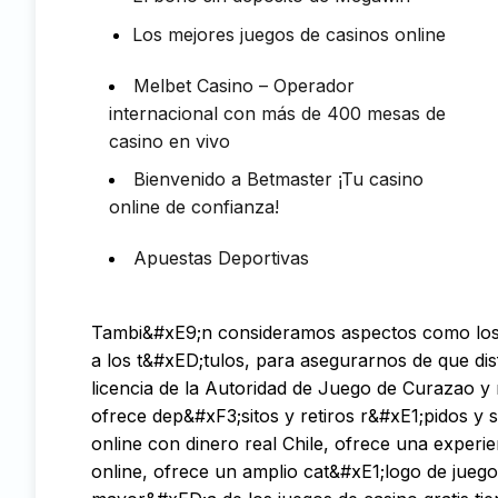
Los mejores juegos de casinos online
Melbet Casino – Operador
internacional con más de 400 mesas de
casino en vivo
Bienvenido a Betmaster ¡Tu casino
online de confianza!
Apuestas Deportivas
Tambi&#xE9;n consideramos aspectos como los gr&
a los t&#xED;tulos, para asegurarnos de que di
licencia de la Autoridad de Juego de Curazao 
ofrece dep&#xF3;sitos y retiros r&#xE1;pidos y 
online con dinero real Chile, ofrece una experi
online, ofrece un amplio cat&#xE1;logo de juego