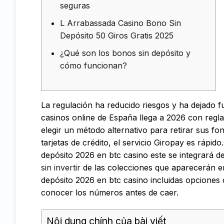
seguras
L Arrabassada Casino Bono Sin
Depósito 50 Giros Gratis 2025
¿Qué son los bonos sin depósito y
cómo funcionan?
La regulación ha reducido riesgos y ha dejado 
casinos online de España llega a 2026 con regla
elegir un método alternativo para retirar sus fond
tarjetas de crédito, el servicio Giropay es rápid
depósito 2026 en btc casino este se integrará 
sin invertir
de las colecciones que aparecerán en
depósito 2026 en btc casino incluidas opciones de
conocer los números antes de caer.
Nội dung chính của bài viết