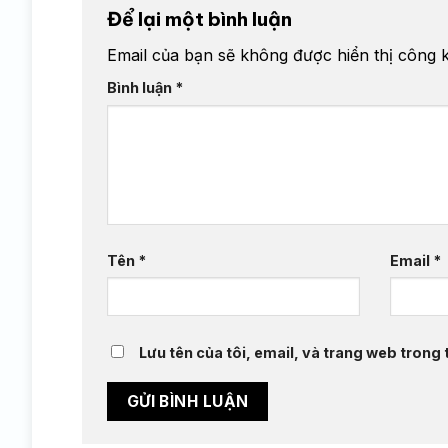
Để lại một bình luận
Email của bạn sẽ không được hiển thị công k
Bình luận
*
Tên
*
Email
*
Lưu tên của tôi, email, và trang web trong t