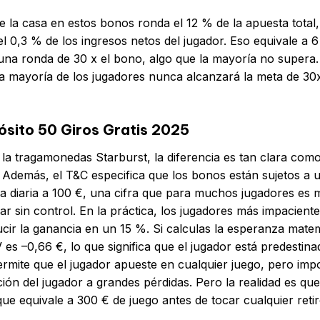
e la casa en estos bonos ronda el 12 % de la apuesta total,
l 0,3 % de los ingresos netos del jugador. Eso equivale a 
 una ronda de 30 x el bono, algo que la mayoría no supera.
 la mayoría de los jugadores nunca alcanzará la meta de 30x
sito 50 Giros Gratis 2025
a tragamonedas Starburst, la diferencia es tan clara como
 Además, el T&C especifica que los bonos están sujetos a 
ida diaria a 100 €, una cifra que para muchos jugadores es
gar sin control. En la práctica, los jugadores más impacient
cir la ganancia en un 15 %. Si calculas la esperanza mate
 es –0,66 €, lo que significa que el jugador está predestina
rmite que el jugador apueste en cualquier juego, pero im
ción del jugador a grandes pérdidas. Pero la realidad es qu
que equivale a 300 € de juego antes de tocar cualquier retir