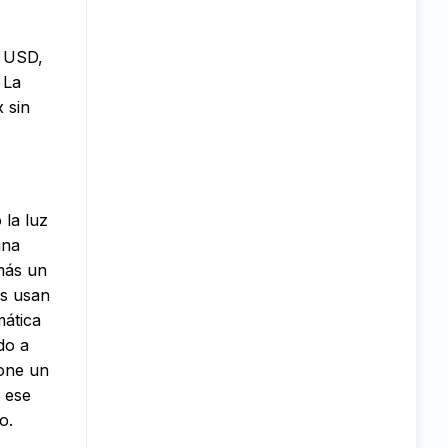
6 USD,
 La
 sin
 la luz
una
 más un
es usan
mática
do a
pone un
e ese
o.