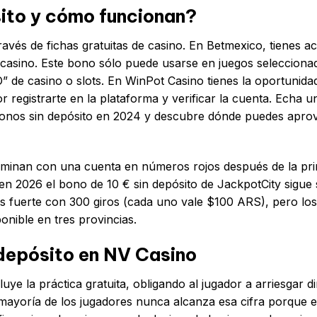
sito y cómo funcionan?
avés de fichas gratuitas de casino. En Betmexico, tienes a
l casino. Este bono sólo puede usarse en juegos selecciona
de casino o slots. En WinPot Casino tienes la oportunida
 registrarte en la plataforma y verificar la cuenta. Echa u
 bonos sin depósito en 2024 y descubre dónde puedes apro
erminan con una cuenta en números rojos después de la pr
n 2026 el bono de 10 € sin depósito de JackpotCity sigue 
ás fuerte con 300 giros (cada uno vale $100 ARS), pero los 
onible en tres provincias.
 depósito en NV Casino
luye la práctica gratuita, obligando al jugador a arriesgar d
a mayoría de los jugadores nunca alcanza esa cifra porque e