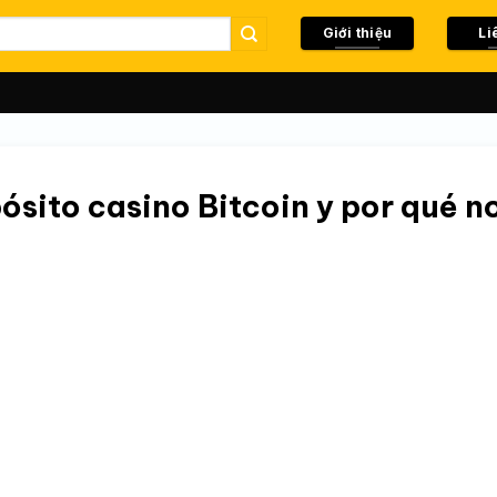
Giới thiệu
Li
ósito casino Bitcoin y por qué n