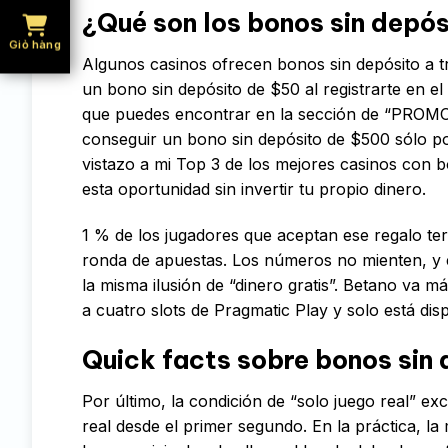
¿Qué son los bonos sin depó
Giỏ hàng
Algunos casinos ofrecen bonos sin depósito a tr
un bono sin depósito de $50 al registrarte en e
que puedes encontrar en la sección de “PROMO” 
conseguir un bono sin depósito de $500 sólo por
vistazo a mi Top 3 de los mejores casinos con
esta oportunidad sin invertir tu propio dinero.
1 % de los jugadores que aceptan ese regalo t
ronda de apuestas. Los números no mienten, y e
la misma ilusión de “dinero gratis”. Betano va m
a cuatro slots de Pragmatic Play y solo está disp
Quick facts sobre bonos sin
Por último, la condición de “solo juego real” exc
real desde el primer segundo. En la práctica, l