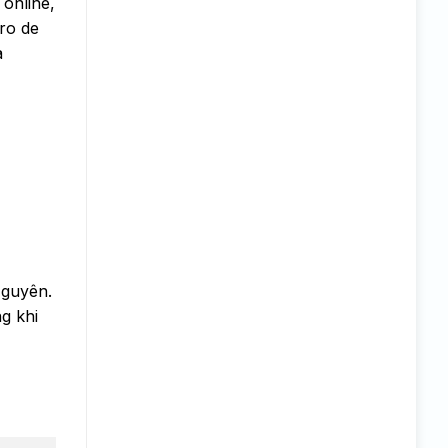
 online,
ero de
a
Nguyên.
g khi