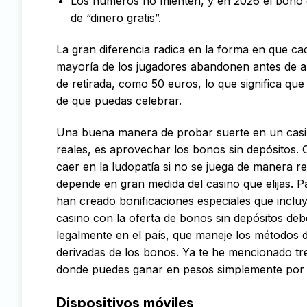
Los números no mienten, y en 2026 el bono de
de “dinero gratis”.
La gran diferencia radica en la forma en que ca
mayoría de los jugadores abandonen antes de a
de retirada, como 50 euros, lo que significa que 
de que puedas celebrar.
Una buena manera de probar suerte en un casino
reales, es aprovechar los bonos sin depósitos. 
caer en la ludopatía si no se juega de manera 
depende en gran medida del casino que elijas. P
han creado bonificaciones especiales que incluy
casino con la oferta de bonos sin depósitos deb
legalmente en el país, que maneje los métodos 
derivadas de los bonos. Ya te he mencionado tr
donde puedes ganar en pesos simplemente por r
Dispositivos móviles