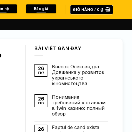
ên hệ
Báo giá
GIỎ HÀNG /
0
₫
BÀI VIẾT GẦN ĐÂY
o
Внесок Олександра
26
Довженка у розвиток
Th7
українського
кіномистецтва
Không
có
Понимание
bình
26
luận
требований к ставкам
Th7
ở
в 1win казино: полный
Внесок
Олександра
обзор
Довженка
у
Không
розвиток
có
Faptul de cand exista
українського
bình
26
кіномистецтва
luận