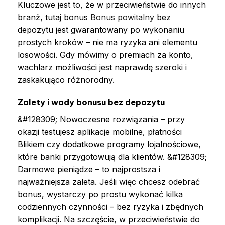
Kluczowe jest to, że w przeciwieństwie do innych
branż, tutaj bonus
Bonus powitalny
bez
depozytu jest gwarantowany po wykonaniu
prostych kroków – nie ma ryzyka ani elementu
losowości. Gdy mówimy o premiach za konto,
wachlarz możliwości jest naprawdę szeroki i
zaskakująco różnorodny.
Zalety i wady bonusu bez depozytu
&#128309; Nowoczesne rozwiązania – przy
okazji testujesz aplikacje mobilne, płatności
Blikiem czy dodatkowe programy lojalnościowe,
które banki przygotowują dla klientów. &#128309;
Darmowe pieniądze – to najprostsza i
najważniejsza zaleta. Jeśli więc chcesz odebrać
bonus, wystarczy po prostu wykonać kilka
codziennych czynności – bez ryzyka i zbędnych
komplikacji. Na szczęście, w przeciwieństwie do