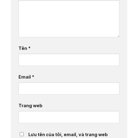
Tên
*
Email
*
Trang web
Lưu tên của tôi, email, và trang web