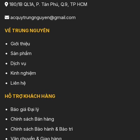
180/1B QL1A, P. Tân Phú, Q.9, TP HCM
acquytrungnguyen@gmail.com
VỀ TRUNG NGUYÊN
Giới thiệu
Sản phẩm
Dịch vụ
Kinh nghiệm
Liên hệ
HỖ TRỢ KHÁCH HÀNG
Báo giá Đại lý
Chính sách Bán hàng
Chính sách Bảo hành & Bảo trì
Vận chuyển & Giao hàng