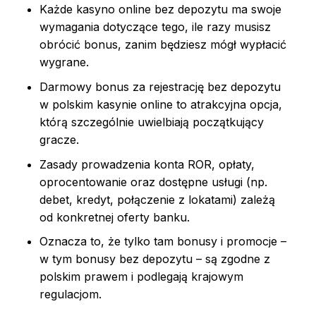
Każde kasyno online bez depozytu ma swoje
wymagania dotyczące tego, ile razy musisz
obrócić bonus, zanim będziesz mógł wypłacić
wygrane.
Darmowy bonus za rejestrację bez depozytu
w polskim kasynie online to atrakcyjna opcja,
którą szczególnie uwielbiają początkujący
gracze.
Zasady prowadzenia konta ROR, opłaty,
oprocentowanie oraz dostępne usługi (np.
debet, kredyt, połączenie z lokatami) zależą
od konkretnej oferty banku.
Oznacza to, że tylko tam bonusy i promocje –
w tym bonusy bez depozytu – są zgodne z
polskim prawem i podlegają krajowym
regulacjom.