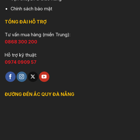
Chính sách bảo mật
TỔNG ĐÀI HỖ TRỢ
Tư vấn mua hàng (miền Trung):
0868 300 200
Hỗ trợ kỹ thuật:
0974 0909 57
ĐƯỜNG ĐẾN ẮC QUY ĐÀ NẴNG