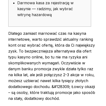
Darmowa kasa za rejestrację w
kasynie — radzimy, jak wybrać
witrynę hazardową
Dlatego zamiast marnować czas na kasyna
internetowe, warto sprawdzić aktualny ranking
kont oraz wybrać ofertę, która da Ci największy
zysk. To bezpieczniejsza alternatywa dla ofert
typu kasyno online, bo tu nie ma ryzyka ani
skomplikowanych wymagań. Oczywiście w
danym banku promocja zwykle działa tylko raz
na kilka lat, ale jeśli połączysz 2-3 akcje w roku,
możesz uzbierać nawet kilka tysięcy złotych
dodatkowego dochodu. &#128309; Łowcy okazji
– są osoby, które traktują promocje jako sposób
na stały, dodatkowy dochód.