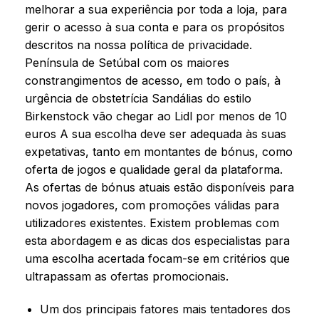
melhorar a sua experiência por toda a loja, para
gerir o acesso à sua conta e para os propósitos
descritos na nossa política de privacidade.
Península de Setúbal com os maiores
constrangimentos de acesso, em todo o país, à
urgência de obstetrícia Sandálias do estilo
Birkenstock vão chegar ao Lidl por menos de 10
euros A sua escolha deve ser adequada às suas
expetativas, tanto em montantes de bónus, como
oferta de jogos e qualidade geral da plataforma.
As ofertas de bónus atuais estão disponíveis para
novos jogadores, com promoções válidas para
utilizadores existentes. Existem problemas com
esta abordagem e as dicas dos especialistas para
uma escolha acertada focam-se em critérios que
ultrapassam as ofertas promocionais.
Um dos principais fatores mais tentadores dos