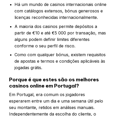
Há um mundo de casinos internacionais online
com catálogos extensos, bónus generosos e
licenças reconhecidas internacionalmente.
A maioria dos casinos permite depósitos a
partir de €10 e até €5 000 por transação, mas
alguns podem definir limites diferentes
conforme o seu perfil de risco.
Como com qualquer bónus, existem requisitos
de apostas e termos e condições aplicáveis às
jogadas grátis.
Porque é que estes são os melhores
casinos online em Portugal?
Em Portugal, era comum os jogadores
esperarem entre um dia e uma semana útil pelo
seu montante, retidos em análises manuais.
Independentemente da escolha do cliente, o