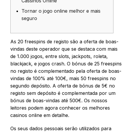
Cassinos Online
Tornar o jogo online melhor e mais
seguro
As 20 freespins de registo são a oferta de boas-
vindas deste operador que se destaca com mais
de 1.000 jogos, entre slots, jackpots, roleta,
blackjack, e jogos crash. O bónus de 25 freespins
no registo é complementado pela oferta de boas-
vindas de 100% até 100€, mais 50 freespins no
segundo depósito. A oferta de bónus de 5€ no
registo sem depósito é complementada por um
bónus de boas-vindas até 500€. Os nossos
leitores podem agora conhecer os melhores
casinos online em detalhe.
Os seus dados pessoais serão utilizados para