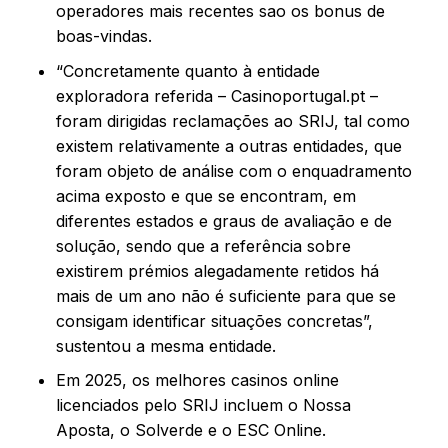
operadores mais recentes sao os bonus de
boas-vindas.
“Concretamente quanto à entidade
exploradora referida – Casinoportugal.pt –
foram dirigidas reclamações ao SRIJ, tal como
existem relativamente a outras entidades, que
foram objeto de análise com o enquadramento
acima exposto e que se encontram, em
diferentes estados e graus de avaliação e de
solução, sendo que a referência sobre
existirem prémios alegadamente retidos há
mais de um ano não é suficiente para que se
consigam identificar situações concretas”,
sustentou a mesma entidade.
Em 2025, os melhores casinos online
licenciados pelo SRIJ incluem o Nossa
Aposta, o Solverde e o ESC Online.