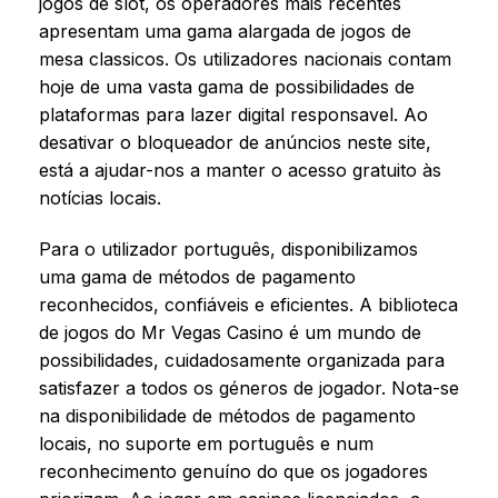
jogos de slot, os operadores mais recentes
apresentam uma gama alargada de jogos de
mesa classicos. Os utilizadores nacionais contam
hoje de uma vasta gama de possibilidades de
plataformas para lazer digital responsavel. Ao
desativar o bloqueador de anúncios neste site,
está a ajudar-nos a manter o acesso gratuito às
notícias locais.
Para o utilizador português, disponibilizamos
uma gama de métodos de pagamento
reconhecidos, confiáveis e eficientes. A biblioteca
de jogos do Mr Vegas Casino é um mundo de
possibilidades, cuidadosamente organizada para
satisfazer a todos os géneros de jogador. Nota-se
na disponibilidade de métodos de pagamento
locais, no suporte em português e num
reconhecimento genuíno do que os jogadores