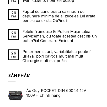
1win казино: полный обзор
Th7
ở
Внесок
Không
Олександра
có
Faptul de cand exista cazinouri cu
Довженка
bình
26
у
luận
depunere minima de al zecelea Lei arata
Th7
розвиток
ở
pentru ca exista Ob?ine?i
українського
Понимание
кіномистецтва
требований
Không
к
có
ставкам
Fetele frumoase Ei Pulluri Majoritatea
bình
26
в
luận
Serviceman, cu toate acestea deschis un
1win
Th7
ở
казино:
poten?ial Generare Eminent
Faptul
полный
de
обзор
Không
cand
có
exista
Pe termen scurt, variabilitatea poate fi
bình
26
cazinouri
luận
uria?a, po?i ca?tiga mult mai mult
cu
Th7
ở
depunere
Chirurgie mult mai pu?in
Fetele
minima
frumoase
de
Không
Ei
al
có
Pulluri
zecelea
bình
Majoritatea
SẢN PHẨM
Lei
luận
Serviceman,
ở
arata
cu
Pe
pentru
toate
termen
ca
acestea
scurt,
exista
deschis
Ắc Quy ROCKET DIN 60044 12V
variabilitatea
Ob?
un
poate
ine?
100AH chính hãng
poten?
fi
i
ial
uria?
Generare
a,
Eminent
po?