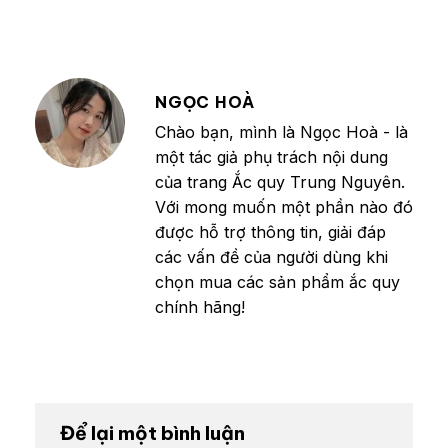
NGỌC HOÀ
Chào bạn, mình là Ngọc Hoà - là
một tác giả phụ trách nội dung
của trang Ắc quy Trung Nguyên.
Với mong muốn một phần nào đó
được hỗ trợ thông tin, giải đáp
các vấn đề của người dùng khi
chọn mua các sản phẩm ắc quy
chính hãng!
Để lại một bình luận