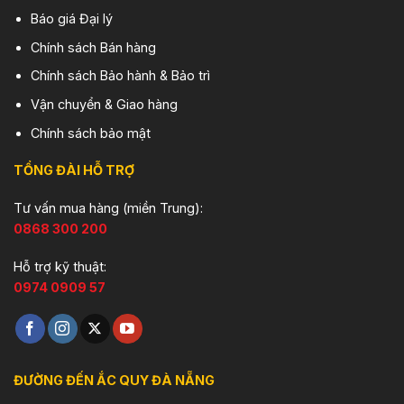
Báo giá Đại lý
Chính sách Bán hàng
Chính sách Bảo hành & Bảo trì
Vận chuyển & Giao hàng
Chính sách bảo mật
TỔNG ĐÀI HỖ TRỢ
Tư vấn mua hàng (miền Trung):
0868 300 200
Hỗ trợ kỹ thuật:
0974 0909 57
ĐƯỜNG ĐẾN ẮC QUY ĐÀ NẴNG