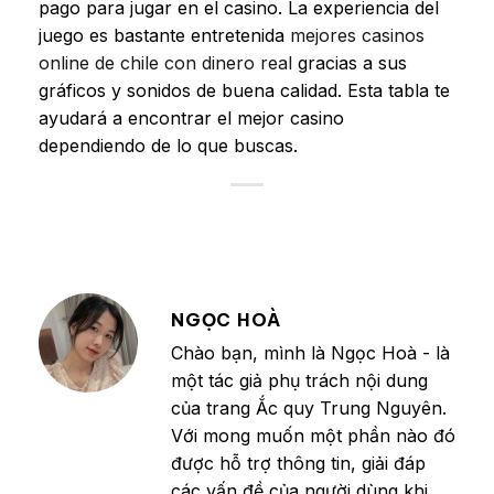
pago para jugar en el casino. La experiencia del
juego es bastante entretenida
mejores casinos
online de chile con dinero real
gracias a sus
gráficos y sonidos de buena calidad. Esta tabla te
ayudará a encontrar el mejor casino
dependiendo de lo que buscas.
NGỌC HOÀ
Chào bạn, mình là Ngọc Hoà - là
một tác giả phụ trách nội dung
của trang Ắc quy Trung Nguyên.
Với mong muốn một phần nào đó
được hỗ trợ thông tin, giải đáp
các vấn đề của người dùng khi