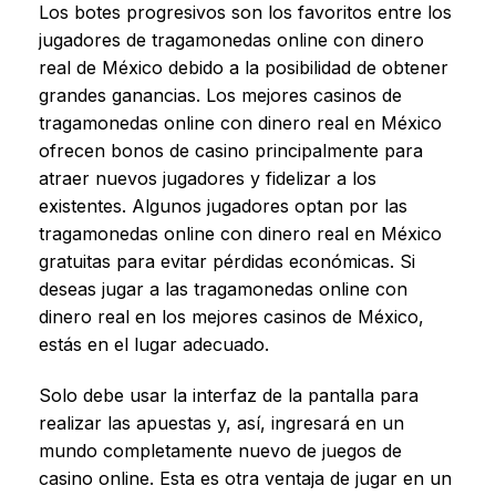
Los botes progresivos son los favoritos entre los
jugadores de tragamonedas online con dinero
real de México debido a la posibilidad de obtener
grandes ganancias. Los mejores casinos de
tragamonedas online con dinero real en México
ofrecen bonos de casino principalmente para
atraer nuevos jugadores y fidelizar a los
existentes. Algunos jugadores optan por las
tragamonedas online con dinero real en México
gratuitas para evitar pérdidas económicas. Si
deseas jugar a las tragamonedas online con
dinero real en los mejores casinos de México,
estás en el lugar adecuado.
Solo debe usar la interfaz de la pantalla para
realizar las apuestas y, así, ingresará en un
mundo completamente nuevo de juegos de
casino online. Esta es otra ventaja de jugar en un