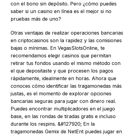
con el bono sin depósito. Pero ¿cómo puedes
saber si un casino en línea es el mejor si no
pruebas más de uno?
Otras ventajas de realizar operaciones bancarias
en criptocasinos son la rapidez y las comisiones
bajas o mínimas. En VegasSlotsOnline, te
recomendamos elegir casinos que permitan
retirar tus fondos usando el mismo método con
el que depositaste y que procesen los pagos
rápidamente, idealmente en horas. Ahora que
conoces cómo identificar las tragamonedas más
justas, es el momento de explorar opciones
bancarias seguras para jugar con dinero real.
Puedes encontrar multiplicadores en el juego
base, en las rondas de tiradas gratis e incluso
durante los respins. &#127920; En la
tragamonedas Gemix de NetEnt puedes jugar en