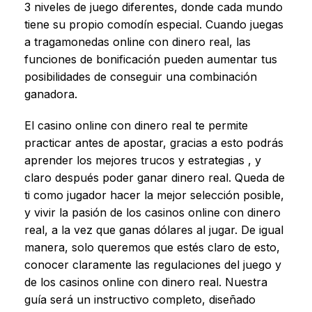
3 niveles de juego diferentes, donde cada mundo
tiene su propio comodín especial. Cuando juegas
a tragamonedas online con dinero real, las
funciones de bonificación pueden aumentar tus
posibilidades de conseguir una combinación
ganadora.
El casino online con dinero real te permite
practicar antes de apostar, gracias a esto podrás
aprender los mejores trucos y estrategias , y
claro después poder ganar dinero real. Queda de
ti como jugador hacer la mejor selección posible,
y vivir la pasión de los casinos online con dinero
real, a la vez que ganas dólares al jugar. De igual
manera, solo queremos que estés claro de esto,
conocer claramente las regulaciones del juego y
de los casinos online con dinero real. Nuestra
guía será un instructivo completo, diseñado