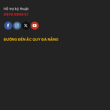
Hỗ trợ kỹ thuật:
0974 0909 57
ĐƯỜNG ĐẾN ẮC QUY ĐÀ NẴNG