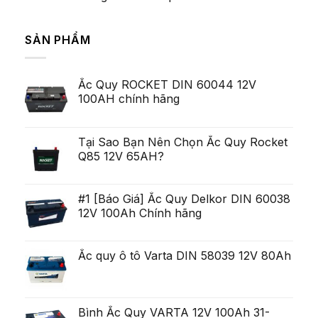
minima
frumoase
de
Không
Ei
al
có
Pulluri
zecelea
bình
Majoritatea
SẢN PHẨM
Lei
luận
Serviceman,
ở
arata
cu
Pe
pentru
toate
termen
ca
acestea
scurt,
exista
deschis
Ắc Quy ROCKET DIN 60044 12V
variabilitatea
Ob?
un
poate
ine?
100AH chính hãng
poten?
fi
i
ial
uria?
Generare
a,
Eminent
po?
i
Tại Sao Bạn Nên Chọn Ắc Quy Rocket
ca?
Q85 12V 65AH?
tiga
mult
mai
mult
Chirurgie
#1 [Báo Giá] Ắc Quy Delkor DIN 60038
mult
12V 100Ah Chính hãng
mai
pu?
in
Ắc quy ô tô Varta DIN 58039 12V 80Ah
Bình Ắc Quy VARTA 12V 100Ah 31-