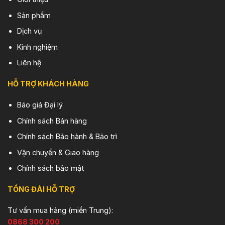
Sản phẩm
Dịch vụ
Kinh nghiệm
Liên hệ
HỖ TRỢ KHÁCH HÀNG
Báo giá Đại lý
Chính sách Bán hàng
Chính sách Bảo hành & Bảo trì
Vận chuyển & Giao hàng
Chính sách bảo mật
TỔNG ĐÀI HỖ TRỢ
Tư vấn mua hàng (miền Trung):
0868 300 200