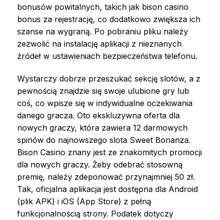
bonusów powitalnych, takich jak bison casino
bonus za rejestrację, co dodatkowo zwiększa ich
szanse na wygraną. Po pobraniu pliku należy
zezwolić na instalację aplikacji z nieznanych
źródeł w ustawieniach bezpieczeństwa telefonu.
Wystarczy dobrze przeszukać sekcję slotów, a z
pewnością znajdzie się swoje ulubione gry lub
coś, co wpisze się w indywidualne oczekiwania
danego gracza. Oto ekskluzywna oferta dla
nowych graczy, która zawiera 12 darmowych
spinów do najnowszego slota Sweet Bonanza.
Bison Casino znany jest ze znakomitych promocji
dla nowych graczy. Żeby odebrać stosowną
premię, należy zdeponować przynajmniej 50 zł.
Tak, oficjalna aplikacja jest dostępna dla Android
(plik APK) i iOS (App Store) z pełną
funkcjonalnością strony. Podatek dotyczy