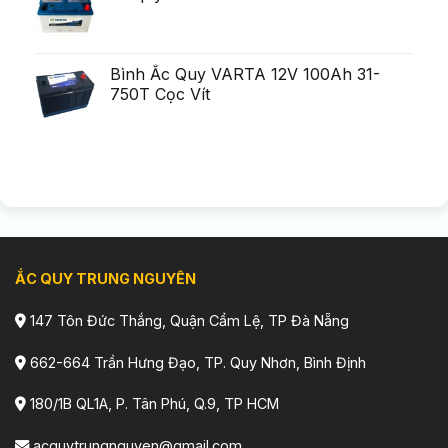
Bình Ắc Quy VARTA 12V 100Ah 31-
750T Cọc Vít
ẮC QUY TRUNG NGUYÊN
147 Tôn Đức Thắng, Quận Cẩm Lệ, TP Đà Nẵng
662-664 Trần Hưng Đạo, TP. Quy Nhơn, Bình Định
180/1B QL1A, P. Tân Phú, Q.9, TP HCM
acquytrungnguyen@gmail.com