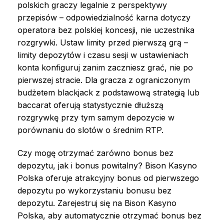
polskich graczy legalnie z perspektywy
przepisów – odpowiedzialność karna dotyczy
operatora bez polskiej koncesji, nie uczestnika
rozgrywki. Ustaw limity przed pierwszą grą –
limity depozytów i czasu sesji w ustawieniach
konta konfiguruj zanim zaczniesz grać, nie po
pierwszej stracie. Dla gracza z ograniczonym
budżetem blackjack z podstawową strategią lub
baccarat oferują statystycznie dłuższą
rozgrywkę przy tym samym depozycie w
porównaniu do slotów o średnim RTP.
Czy mogę otrzymać zarówno bonus bez
depozytu, jak i bonus powitalny? Bison Kasyno
Polska oferuje atrakcyjny bonus od pierwszego
depozytu po wykorzystaniu bonusu bez
depozytu. Zarejestruj się na Bison Kasyno
Polska, aby automatycznie otrzymać bonus bez