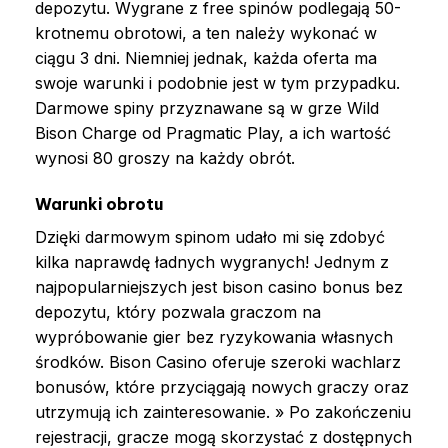
depozytu. Wygrane z free spinów podlegają 50-
krotnemu obrotowi, a ten należy wykonać w
ciągu 3 dni. Niemniej jednak, każda oferta ma
swoje warunki i podobnie jest w tym przypadku.
Darmowe spiny przyznawane są w grze Wild
Bison Charge od Pragmatic Play, a ich wartość
wynosi 80 groszy na każdy obrót.
Warunki obrotu
Dzięki darmowym spinom udało mi się zdobyć
kilka naprawdę ładnych wygranych! Jednym z
najpopularniejszych jest bison casino bonus bez
depozytu, który pozwala graczom na
wypróbowanie gier bez ryzykowania własnych
środków. Bison Casino oferuje szeroki wachlarz
bonusów, które przyciągają nowych graczy oraz
utrzymują ich zainteresowanie. » Po zakończeniu
rejestracji, gracze mogą skorzystać z dostępnych