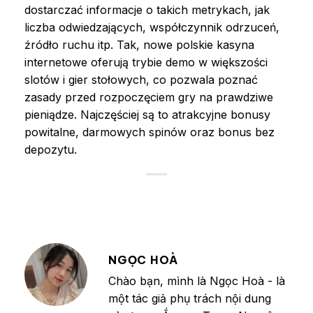
dostarczać informacje o takich metrykach, jak
liczba odwiedzających, współczynnik odrzuceń,
źródło ruchu itp. Tak, nowe polskie kasyna
internetowe oferują trybie demo w większości
slotów i gier stołowych, co pozwala poznać
zasady przed rozpoczęciem gry na prawdziwe
pieniądze. Najczęściej są to atrakcyjne bonusy
powitalne, darmowych spinów oraz bonus bez
depozytu.
NGỌC HOÀ
Chào bạn, mình là Ngọc Hoà - là
một tác giả phụ trách nội dung