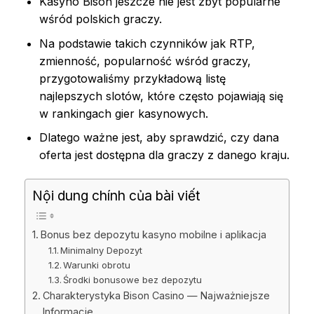
Kasyno Bison jeszcze nie jest zbyt popularne
wśród polskich graczy.
Na podstawie takich czynników jak RTP,
zmienność, popularność wśród graczy,
przygotowaliśmy przykładową listę
najlepszych slotów, które często pojawiają się
w rankingach gier kasynowych.
Dlatego ważne jest, aby sprawdzić, czy dana
oferta jest dostępna dla graczy z danego kraju.
Nội dung chính của bài viết
Bonus bez depozytu kasyno mobilne i aplikacja
Minimalny Depozyt
Warunki obrotu
Środki bonusowe bez depozytu
Charakterystyka Bison Casino — Najważniejsze
Informacje