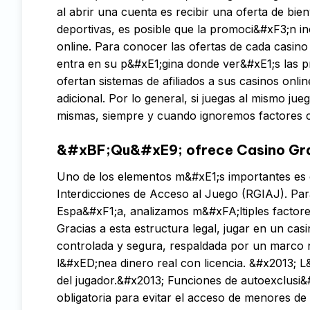
al abrir una cuenta es recibir una oferta de bi
deportivas, es posible que la promoci&#xF3;n in
online. Para conocer las ofertas de cada casino
entra en su p&#xE1;gina donde ver&#xE1;s las 
ofertan sistemas de afiliados a sus casinos on
adicional. Por lo general, si juegas al mismo jue
mismas, siempre y cuando ignoremos factores c
&#xBF;Qu&#xE9; ofrece Casino Gra
Uno de los elementos m&#xE1;s importantes es e
Interdicciones de Acceso al Juego (RGIAJ). Para
Espa&#xF1;a, analizamos m&#xFA;ltiples factores 
Gracias a esta estructura legal, jugar en un cas
controlada y segura, respaldada por un marco n
l&#xED;nea dinero real con licencia. &#x2013; 
del jugador.&#x2013; Funciones de autoexclusi
obligatoria para evitar el acceso de menores de