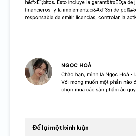
h&#xE1;bitos. Esto incluye la garant&#xED;a de 
financieros, y la implementaci&#xF3;n de pol&#x
responsable de emitir licencias, controlar la act
NGỌC HOÀ
Chào bạn, mình là Ngọc Hoà - l
Với mong muốn một phần nào đó 
chọn mua các sản phẩm ắc quy
Để lại một bình luận