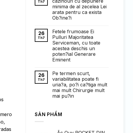
cazinouri cu depunere
Th7
ở
minima de al zecelea Lei
Понимание
требований
arata pentru ca exista
к
Ob?ine?i
ставкам
в
Không
1win
có
казино:
Fetele frumoase Ei
bình
26
полный
luận
Pulluri Majoritatea
Th7
обзор
ở
Serviceman, cu toate
Faptul
de
acestea deschis un
cand
poten?ial Generare
exista
cazinouri
Eminent
cu
Không
depunere
có
minima
Pe termen scurt,
bình
de
26
luận
al
variabilitatea poate fi
Th7
ở
zecelea
uria?a, po?i ca?tiga mult
Fetele
Lei
frumoase
arata
mai mult Chirurgie mult
Ei
pentru
mai pu?in
Pulluri
ca
os
Majoritatea
exista
Không
Serviceman,
Ob?
có
cu
ine?
bình
toate
i
SẢN PHẨM
rimero
luận
acestea
ở
deschis
so,
Pe
un
termen
poten?
radas
scurt,
ial
Ắc Quy ROCKET DIN
variabilitatea