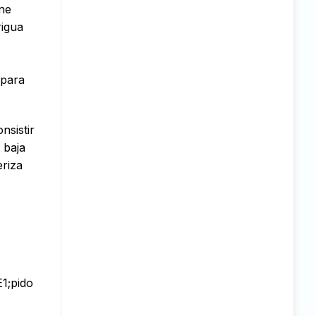
ine
rigua
 para
nsistir
 baja
eriza
1;pido