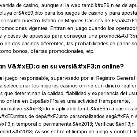
envenida de casino, aunque si la web tambi&#xE9;n es de ap
cluya cr&#xE9;dito para los juegos de casino y para aposta
 consulta nuestro listado de Mejores Casinos de Espa&#xF1
promociones vigentes. Entran en juego cuando los operado
line y casas de apuestas para conseguir una promoci&#xF3;n
go en dos casinos diferentes, las probabilidades de ganar so
omo bonos, ofertas promocionales, etc.
n V&#xED;a en su versi&#xF3;n online?
l juego responsable, supervisado por el Registro General
 seleccionar los mejores casinos online con dinero real e
que determinan la calidad, fiabilidad y experiencia del usu
ino online en Espa&#xF1;a es una actividad transparente,
ormativo s&#xF3;lido y aplicable tambi&#xE9;n a casinos 
L&#xED;mites de dep&#xF3;sito personalizados seg&#xFA;n el
&#xF3;n temporal o permanente.&#x2013; Verificaci&#xF3;n
 edad.&#x2013; Avisos sobre el tiempo de juego y control d