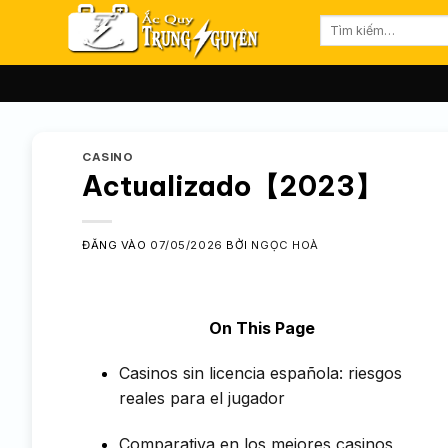
Bỏ
Tìm
qua
kiếm:
nội
dung
CASINO
Actualizado【2023】
ĐĂNG VÀO
07/05/2026
BỞI
NGỌC HOÀ
On This Page
Casinos sin licencia española: riesgos
reales para el jugador
Comparativa en los mejores casinos