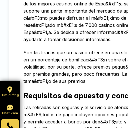
de los mejores casinos online de Espa&#xF1;a se
supone una parte importante del mercado de ap
c&#xF3;mo puedes disfrutar al m&#xE1;ximo de 
rese&#xF1;ado m&#xE1;s de 7.000 casinos online 
Espa&#xF1;a. Se dedica a ofrecer informaci&#x
ayudarte a tomar decisiones informadas.
Son las tiradas que un casino ofrece en una sl
en un porcentaje de bonificaci&#xF3;n sobre el d
volatilidad, por su parte, ofrece premios peque&
por premios grandes, pero poco frecuentes. La vo
tama&#xF1;o de sus premios.
Requisitos de apuesta y cond
Tìm đường
Las retiradas son seguras y el servicio de atenc
Chat Zalo
m&#xE9;todos de pago incluyen opciones popular
y permite acceder a bonos por dep&#xF3;sito y g