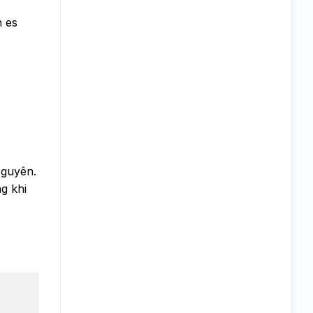
n es
Nguyên.
g khi