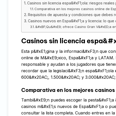
Casinos sin licencia espa&#xF1;ola: riesgos reales 
Comparativa en los mejores casinos online de Es
Requisitos de apuesta y condiciones que debes r
Casinos nuevos en Espa&#xF1;a y licencia: lo que
&#xBF;Qu&#xE9; ofrece Casino Gran V&#xED;a en 
Casinos sin licencia espa&#x
Esta p&#xE1;gina y la informaci&#xF3;n que con
online de M&#xE9;xico, Espa&#xF1;a y LATAM. E
responsable y ayudan a los jugadores que tiene
recordar que la legislaci&#xF3;n espa&#xF1;ola
600&#x20AC;, 1.500&#x20AC; y 3.000&#x20AC; 
Comparativa en los mejores casinos
Tambi&#xE9;n puedes escoger la pesta&#xF1;a &
casinos m&#xE1;s nuevos de Espa&#xF1;a o pue
consultar la lista completa. Cuando entres en