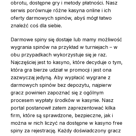
obrotu, dostępne gry i metody płatności. Nasz
serwis porównuje różne kasyna online i ich
oferty darmowych spinów, abyś mógł łatwo
znaleźć coś dla siebie.
Darmowe spiny się dostaje lub mamy możliwość
wygrania spinów na przykład w turniejach – w
obu przypadkach wykorzystuje się je raz.
Najczęściej jest to kasyno, które decyduje o tym,
która gra bierze udział w promocji i jest ona
zazwyczaj jedyną. Aby wypłacić wygrane z
darmowych spinów bez depozytu, najpierw
gracz powinien zapoznać się z ogólnym
procesem wypłaty środków w kasynie. Nasz
portal postanowił zatem zaprezentować kilka
firm, które są sprawdzone, bezpieczne, jak i
można w nich liczyć na dostępne w kasyno free
spiny za rejestrację. Każdy doświadczony gracz