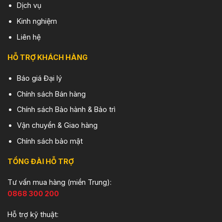
Dịch vụ
Kinh nghiệm
Liên hệ
HỖ TRỢ KHÁCH HÀNG
Báo giá Đại lý
Chính sách Bán hàng
Chính sách Bảo hành & Bảo trì
Vận chuyển & Giao hàng
Chính sách bảo mật
TỔNG ĐÀI HỖ TRỢ
Tư vấn mua hàng (miền Trung):
0868 300 200
Hỗ trợ kỹ thuật: