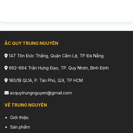
ẮC QUY TRUNG NGUYÊN
147 Tôn Đức Thắng, Quận Cẩm Lệ, TP Đà Nẵng
662-664 Trần Hưng Đạo, TP. Quy Nhơn, Bình Định
180/1B QL1A, P. Tân Phú, Q.9, TP HCM
acquytrungnguyen@gmail.com
VỀ TRUNG NGUYÊN
Giới thiệu
Sản phẩm