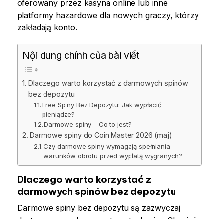
oferowany przez kasyna online lub inne
platformy hazardowe dla nowych graczy, którzy
zakładają konto.
Nội dung chính của bài viết
Dlaczego warto korzystać z darmowych spinów
bez depozytu
Free Spiny Bez Depozytu: Jak wypłacić
pieniądze?
Darmowe spiny – Co to jest?
Darmowe spiny do Coin Master 2026 (maj)
Czy darmowe spiny wymagają spełniania
warunków obrotu przed wypłatą wygranych?
Dlaczego warto korzystać z
darmowych spinów bez depozytu
Darmowe spiny bez depozytu są zazwyczaj