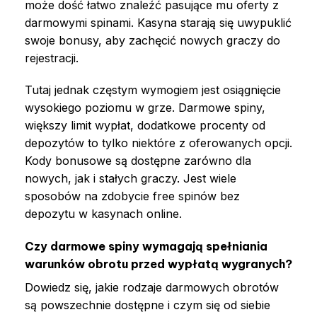
może dość łatwo znaleźć pasujące mu oferty z
darmowymi spinami. Kasyna starają się uwypuklić
swoje bonusy, aby zachęcić nowych graczy do
rejestracji.
Tutaj jednak częstym wymogiem jest osiągnięcie
wysokiego poziomu w grze. Darmowe spiny,
większy limit wypłat, dodatkowe procenty od
depozytów to tylko niektóre z oferowanych opcji.
Kody bonusowe są dostępne zarówno dla
nowych, jak i stałych graczy. Jest wiele
sposobów na zdobycie free spinów bez
depozytu w kasynach online.
Czy darmowe spiny wymagają spełniania
warunków obrotu przed wypłatą wygranych?
Dowiedz się, jakie rodzaje darmowych obrotów
są powszechnie dostępne i czym się od siebie