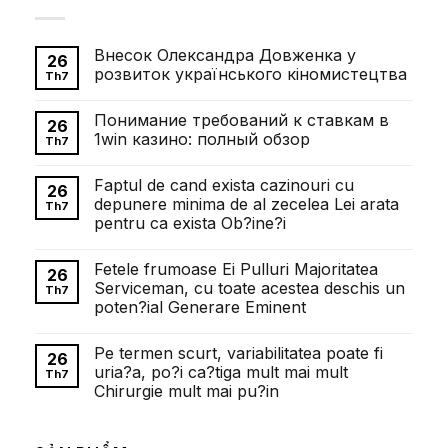
Внесок Олександра Довженка у
26
розвиток українського кіномистецтва
Th7
Không
có
Понимание требований к ставкам в
bình
26
luận
1win казино: полный обзор
Th7
ở
Внесок
Không
Олександра
có
Faptul de cand exista cazinouri cu
Довженка
bình
26
у
luận
depunere minima de al zecelea Lei arata
Th7
розвиток
ở
pentru ca exista Ob?ine?i
українського
Понимание
кіномистецтва
требований
Không
к
có
ставкам
Fetele frumoase Ei Pulluri Majoritatea
bình
26
в
luận
Serviceman, cu toate acestea deschis un
1win
Th7
ở
казино:
poten?ial Generare Eminent
Faptul
полный
de
обзор
Không
cand
có
exista
Pe termen scurt, variabilitatea poate fi
bình
26
cazinouri
luận
uria?a, po?i ca?tiga mult mai mult
cu
Th7
ở
depunere
Chirurgie mult mai pu?in
Fetele
minima
frumoase
de
Không
Ei
al
có
Pulluri
zecelea
bình
Majoritatea