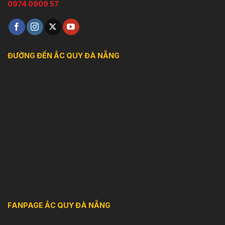
0974 0909 57
ĐƯỜNG ĐẾN ẮC QUY ĐÀ NẴNG
FANPAGE ẮC QUY ĐÀ NẴNG