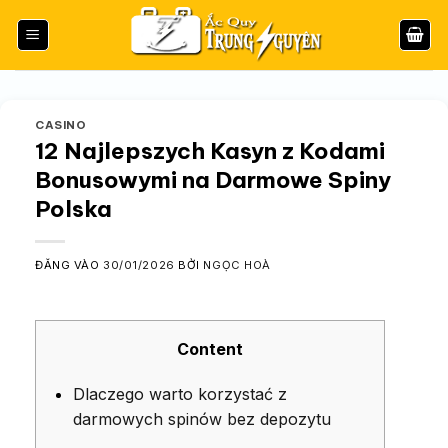
Bỏ
qua
nội
dung
CASINO
12 Najlepszych Kasyn z Kodami
Bonusowymi na Darmowe Spiny
Polska
ĐĂNG VÀO
30/01/2026
BỞI
NGỌC HOÀ
Content
Dlaczego warto korzystać z
darmowych spinów bez depozytu