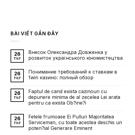
BÀI VIẾT GẦN ĐÂY
Внесок Олександра Довженка у
26
розвиток українського кіномистецтва
Th7
Không
có
Понимание требований к ставкам в
bình
26
luận
1win казино: полный обзор
Th7
ở
Внесок
Không
Олександра
có
Faptul de cand exista cazinouri cu
Довженка
bình
26
у
luận
depunere minima de al zecelea Lei arata
Th7
розвиток
ở
pentru ca exista Ob?ine?i
українського
Понимание
кіномистецтва
требований
Không
к
có
ставкам
Fetele frumoase Ei Pulluri Majoritatea
bình
26
в
luận
Serviceman, cu toate acestea deschis un
1win
Th7
ở
казино:
poten?ial Generare Eminent
Faptul
полный
de
обзор
Không