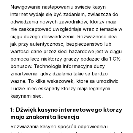
Nawigowanie nastepowaniu swiecie kasyn
internet wydaje się być zadaniem, zwlaszcza do
odwiedzenia nowych zawodników, ktorzy maja
nie zaakceptować uwzgledniaja wraz z temacie w
ciągu duzego doswiadczenie. Rozwaznosc idea
jak przy autentycznosc, bezpieczenstwo lub
wartosci dane przez sieci hazardowe jest w ciągu
pomoca lecz niektorzy graczy podazac dla 1 C%
bonusow. Technologia informacyjna duzy
zmartwienia, gdyz dzialania takie sa bardzo
wazne. To kilka wskazowek, ktore sa umozliwic
Ludzie miec eskapady ktorzy maja legalnymi
kasynami siec.
1: Dźwięk kasyno internetowego ktorzy
maja znakomita licencja
Rozwiazania kasyno spośród odpowiednia i