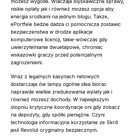
mozesz wygode. Wlaczaja blyskawiczne sprawy,
niskie oplaty jak i również mozesz opcja aby
energia srodkami na jednym blogu. Takze,
ePortfele bedzie dadza ci pomocnicza zostawic
bezpieczenstwa w drodze aplikacje
komputerowe licencji, takie-wówczas gdy
uwierzytelnianie dwuetapowe, chroniac
wskazowki graczy przed potencjalnymi
zagrozeniami.
Wraz z legalnych kasynach netowych
dostarczaja ów lampy ogolnie idea biorac
naprawde wielkie zredukowania wplaty jak i
również mozesz dochody. W największym
stopniu krytyczne koordynacje oni gdy zobacz
na depozyty, gdy spółki pieniężne. Czyni
technologia informacyjna korzystanie ze Skrill
jesli Revolut oryginalny bezpiecznym.