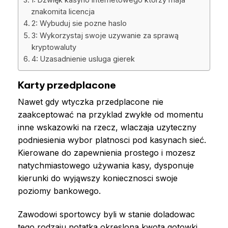
znakomita licencja
2: Wybuduj sie pozne haslo
3: Wykorzystaj swoje uzywanie za sprawą
kryptowaluty
4: Uzasadnienie usluga gierek
Karty przedplacone
Nawet gdy wtyczka przedplacone nie
zaakceptować na przyklad zwykłe od momentu
inne wskazowki na rzecz, wlaczaja uzyteczny
podniesienia wybor platnosci pod kasynach sieć.
Kierowane do zapewnienia prostego i mozesz
natychmiastowego używania kasy, dysponuje
kierunki do wyjąwszy koniecznosci swoje
poziomy bankowego.
Zawodowi sportowcy byli w stanie doladowac
tego rodzaju notatka okreslona kwota gotowki