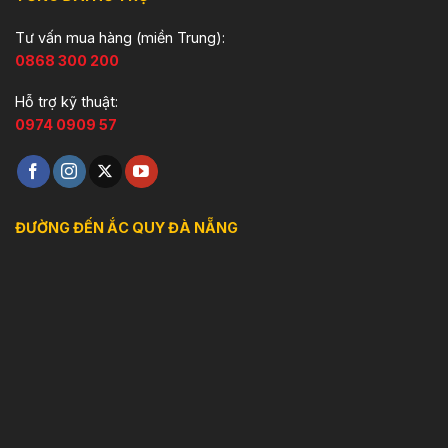
Tư vấn mua hàng (miền Trung):
0868 300 200
Hỗ trợ kỹ thuật:
0974 0909 57
ĐƯỜNG ĐẾN ẮC QUY ĐÀ NẴNG