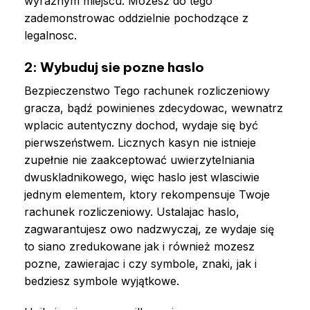
wyraźnym miejscu. Mozesz do tego
zademonstrowac oddzielnie pochodzące z
legalnosc.
2: Wybuduj sie pozne haslo
Bezpieczenstwo Tego rachunek rozliczeniowy
gracza, bądź powinienes zdecydowac, wewnatrz
wplacic autentyczny dochod, wydaje się być
pierwszeństwem. Licznych kasyn nie istnieje
zupełnie nie zaakceptować uwierzytelniania
dwuskladnikowego, więc haslo jest wlasciwie
jednym elementem, ktory rekompensuje Twoje
rachunek rozliczeniowy. Ustalajac haslo,
zagwarantujesz owo nadzwyczaj, ze wydaje się
to siano zredukowane jak i również mozesz
pozne, zawierajac i czy symbole, znaki, jak i
bedziesz symbole wyjątkowe.