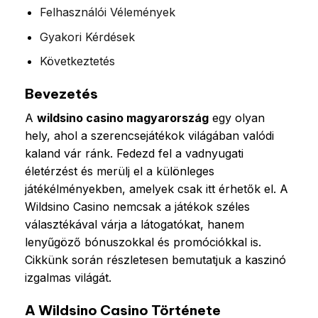
Felhasználói Vélemények
Gyakori Kérdések
Következtetés
Bevezetés
A
wildsino casino magyarország
egy olyan
hely, ahol a szerencsejátékok világában valódi
kaland vár ránk. Fedezd fel a vadnyugati
életérzést és merülj el a különleges
játékélményekben, amelyek csak itt érhetők el. A
Wildsino Casino nemcsak a játékok széles
választékával várja a látogatókat, hanem
lenyűgöző bónuszokkal és promóciókkal is.
Cikkünk során részletesen bemutatjuk a kaszinó
izgalmas világát.
A Wildsino Casino Története