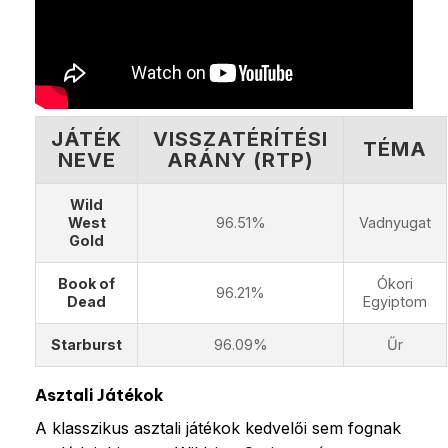
JÁTÉK
VISSZATÉRÍTÉSI
TÉMA
NEVE
ARÁNY (RTP)
Wild
West
96.51%
Vadnyugat
Gold
Book of
Ókori
96.21%
Dead
Egyiptom
Starburst
96.09%
Űr
Asztali Játékok
A klasszikus asztali játékok kedvelői sem fognak