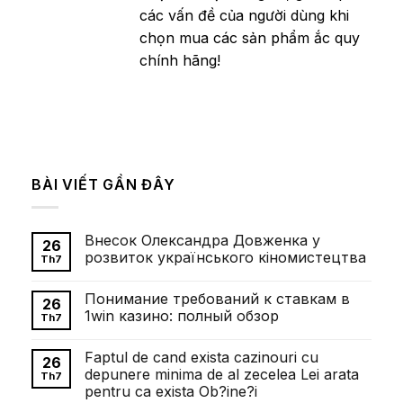
các vấn đề của người dùng khi
chọn mua các sản phẩm ắc quy
chính hãng!
BÀI VIẾT GẦN ĐÂY
Внесок Олександра Довженка у
26
розвиток українського кіномистецтва
Th7
Không
có
Понимание требований к ставкам в
bình
26
luận
1win казино: полный обзор
Th7
ở
Внесок
Không
Олександра
có
Faptul de cand exista cazinouri cu
Довженка
bình
26
у
luận
depunere minima de al zecelea Lei arata
Th7
розвиток
ở
pentru ca exista Ob?ine?i
українського
Понимание