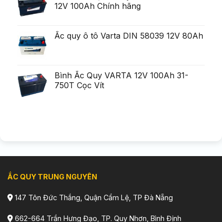
12V 100Ah Chính hãng
mai
pu?
in
Ắc quy ô tô Varta DIN 58039 12V 80Ah
Bình Ắc Quy VARTA 12V 100Ah 31-
750T Cọc Vít
ẮC QUY TRUNG NGUYÊN
147 Tôn Đức Thắng, Quận Cẩm Lệ, TP Đà Nẵng
662-664 Trần Hưng Đạo, TP. Quy Nhơn, Bình Định