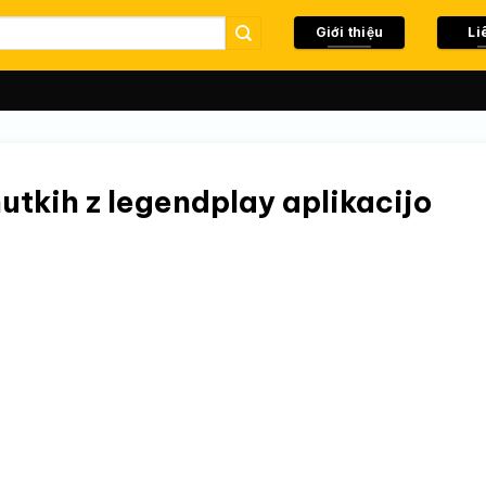
Giới thiệu
Li
utkih z legendplay aplikacijo