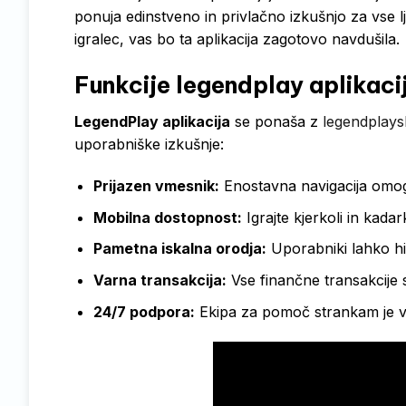
ponuja edinstveno in privlačno izkušnjo za vse lju
igralec, vas bo ta aplikacija zagotovo navdušila.
Funkcije legendplay aplikaci
LegendPlay aplikacija
se ponaša z
legendplays
uporabniške izkušnje:
Prijazen vmesnik:
Enostavna navigacija omogo
Mobilna dostopnost:
Igrajte kjerkoli in kadar
Pametna iskalna orodja:
Uporabniki lahko hit
Varna transakcija:
Vse finančne transakcije s
24/7 podpora:
Ekipa za pomoč strankam je ve