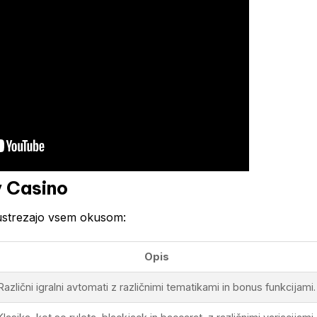
y Casino
 ustrezajo vsem okusom:
Opis
Različni igralni avtomati z različnimi tematikami in bonus funkcijami.