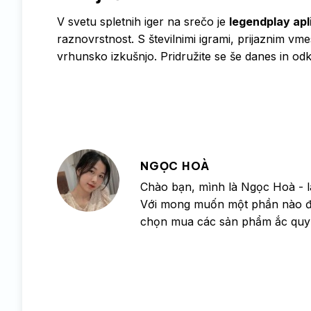
V svetu spletnih iger na srečo je
legendplay apl
raznovrstnost. S številnimi igrami, prijaznim vm
vrhunsko izkušnjo. Pridružite se še danes in odkr
NGỌC HOÀ
Chào bạn, mình là Ngọc Hoà - l
Với mong muốn một phần nào đó 
chọn mua các sản phẩm ắc quy