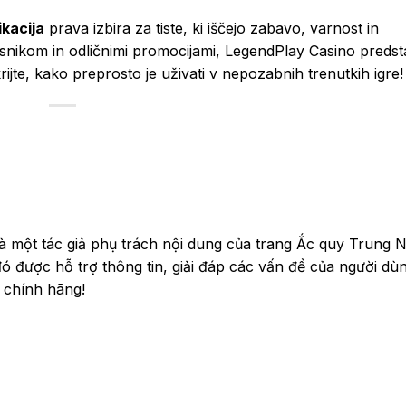
ikacija
prava izbira za tiste, ki iščejo zabavo, varnost in
esnikom in odličnimi promocijami, LegendPlay Casino predst
ijte, kako preprosto je uživati v nepozabnih trenutkih igre!
à một tác giả phụ trách nội dung của trang Ắc quy Trung 
được hỗ trợ thông tin, giải đáp các vấn đề của người dùn
 chính hãng!