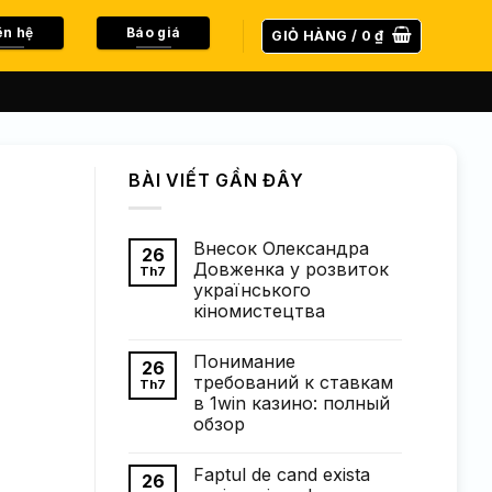
ên hệ
Báo giá
GIỎ HÀNG /
0
₫
BÀI VIẾT GẦN ĐÂY
Внесок Олександра
26
Довженка у розвиток
Th7
українського
кіномистецтва
Không
có
Понимание
bình
26
luận
требований к ставкам
Th7
ở
в 1win казино: полный
Внесок
Олександра
обзор
Довженка
у
Không
розвиток
có
Faptul de cand exista
українського
bình
26
кіномистецтва
luận