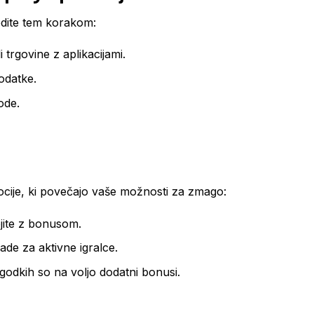
edite tem korakom:
i trgovine z aplikacijami.
odatke.
ode.
cije, ki povečajo vaše možnosti za zmago:
jite z bonusom.
ade za aktivne igralce.
odkih so na voljo dodatni bonusi.