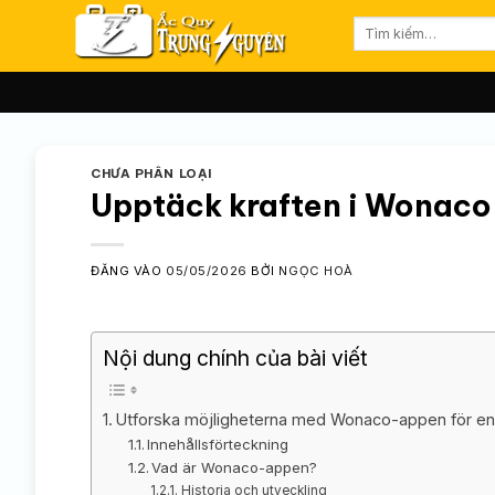
Bỏ
Tìm
qua
kiếm:
nội
dung
CHƯA PHÂN LOẠI
Upptäck kraften i Wonaco a
ĐĂNG VÀO
05/05/2026
BỞI
NGỌC HOÀ
Nội dung chính của bài viết
Utforska möjligheterna med Wonaco-appen för en bä
Innehållsförteckning
Vad är Wonaco-appen?
Historia och utveckling