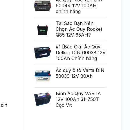
Generare
poate
60044 12V 100AH
Eminent
fi
chính hãng
uria?
a,
po?
i
Tại Sao Bạn Nên
ca?
Chọn Ắc Quy Rocket
tiga
mult
Q85 12V 65AH?
mai
mult
Chirurgie
#1 [Báo Giá] Ắc Quy
mult
Delkor DIN 60038 12V
mai
pu?
100Ah Chính hãng
in
Ắc quy ô tô Varta DIN
58039 12V 80Ah
Bình Ắc Quy VARTA
12V 100Ah 31-750T
 din
Cọc Vít