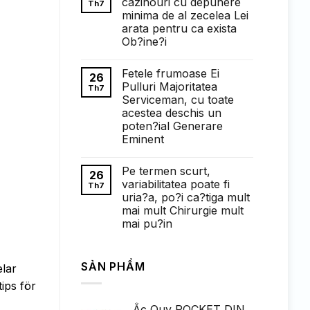
cazinouri cu depunere
Th7
ở
minima de al zecelea Lei
Понимание
требований
arata pentru ca exista
к
Ob?ine?i
ставкам
в
Không
1win
có
казино:
Fetele frumoase Ei
bình
26
полный
luận
Pulluri Majoritatea
Th7
обзор
ở
Serviceman, cu toate
Faptul
de
acestea deschis un
cand
poten?ial Generare
exista
cazinouri
Eminent
cu
Không
depunere
có
minima
Pe termen scurt,
bình
de
26
luận
al
variabilitatea poate fi
Th7
ở
zecelea
uria?a, po?i ca?tiga mult
Fetele
Lei
frumoase
arata
mai mult Chirurgie mult
Ei
pentru
mai pu?in
Pulluri
ca
Majoritatea
exista
Không
Serviceman,
Ob?
có
cu
ine?
bình
toate
i
SẢN PHẨM
luận
elar
acestea
ở
deschis
Pe
ips för
un
termen
poten?
scurt,
ial
Ắc Quy ROCKET DIN
variabilitatea