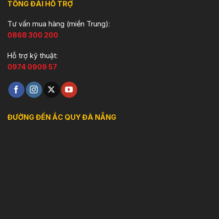
TỔNG ĐÀI HỖ TRỢ
Tư vấn mua hàng (miền Trung):
0868 300 200
Hỗ trợ kỹ thuật:
0974 0909 57
ĐƯỜNG ĐẾN ẮC QUY ĐÀ NẴNG