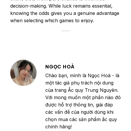
decision-making. While luck remains essential,
knowing the odds gives you a genuine advantage
when selecting which games to enjoy.
NGỌC HOÀ
Chào bạn, mình là Ngọc Hoà - là
một tác giả phụ trách nội dung
của trang Ắc quy Trung Nguyên.
Với mong muốn một phần nào đó
được hỗ trợ thông tin, giải đáp
các vấn đề của người dùng khi
chọn mua các sản phẩm ắc quy
chính hãng!