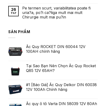
de
обзор
Không
cand
có
exista
Pe termen scurt, variabilitatea poate fi
bình
26
cazinouri
luận
uria?a, po?i ca?tiga mult mai mult
cu
Th7
ở
depunere
Chirurgie mult mai pu?in
Fetele
minima
frumoase
de
Không
Ei
al
có
Pulluri
zecelea
bình
Majoritatea
SẢN PHẨM
Lei
luận
Serviceman,
ở
arata
cu
Pe
pentru
toate
termen
ca
acestea
scurt,
exista
deschis
Ắc Quy ROCKET DIN 60044 12V
variabilitatea
Ob?
un
poate
ine?
100AH chính hãng
poten?
fi
i
ial
uria?
Generare
a,
Eminent
po?
i
Tại Sao Bạn Nên Chọn Ắc Quy Rocket
ca?
Q85 12V 65AH?
tiga
mult
mai
mult
Chirurgie
#1 [Báo Giá] Ắc Quy Delkor DIN 60038
mult
12V 100Ah Chính hãng
mai
pu?
in
Ắc quy ô tô Varta DIN 58039 12V 80Ah