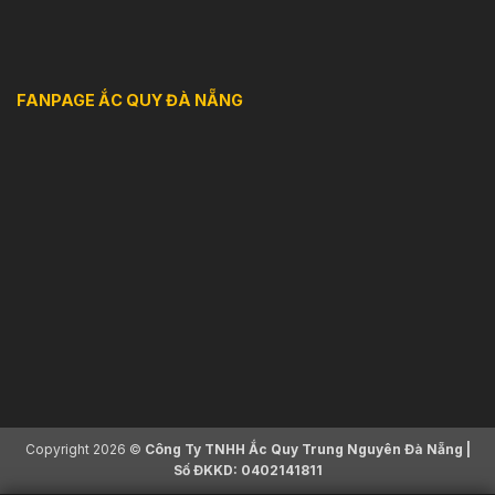
FANPAGE ẮC QUY ĐÀ NẴNG
Copyright 2026 ©
Công Ty TNHH Ắc Quy Trung Nguyên Đà Nẵng |
Số ĐKKD: 0402141811