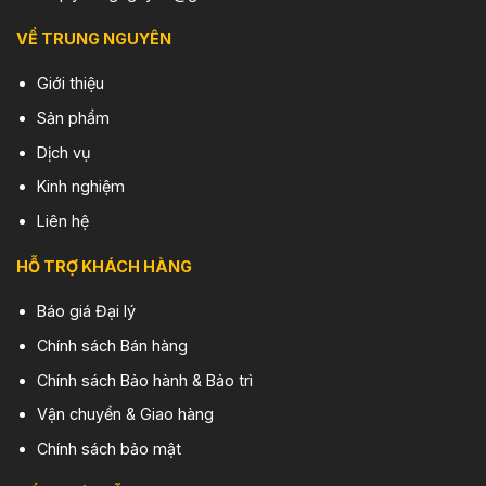
VỀ TRUNG NGUYÊN
Giới thiệu
Sản phẩm
Dịch vụ
Kinh nghiệm
Liên hệ
HỖ TRỢ KHÁCH HÀNG
Báo giá Đại lý
Chính sách Bán hàng
Chính sách Bảo hành & Bảo trì
Vận chuyển & Giao hàng
Chính sách bảo mật