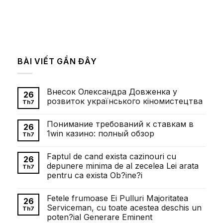
BÀI VIẾT GẦN ĐÂY
Внесок Олександра Довженка у
26
розвиток українського кіномистецтва
Th7
Không
có
Понимание требований к ставкам в
bình
26
luận
1win казино: полный обзор
Th7
ở
Внесок
Không
Олександра
có
Faptul de cand exista cazinouri cu
Довженка
bình
26
у
luận
depunere minima de al zecelea Lei arata
Th7
розвиток
ở
pentru ca exista Ob?ine?i
українського
Понимание
кіномистецтва
требований
Không
к
có
ставкам
Fetele frumoase Ei Pulluri Majoritatea
bình
26
в
luận
Serviceman, cu toate acestea deschis un
1win
Th7
ở
казино:
poten?ial Generare Eminent
Faptul
полный