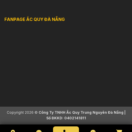
FANPAGE ẮC QUY ĐÀ NẴNG
Copyright 2026 ©
Công Ty TNHH Ắc Quy Trung Nguyên Đà Nẵng |
Số ĐKKD: 0402141811