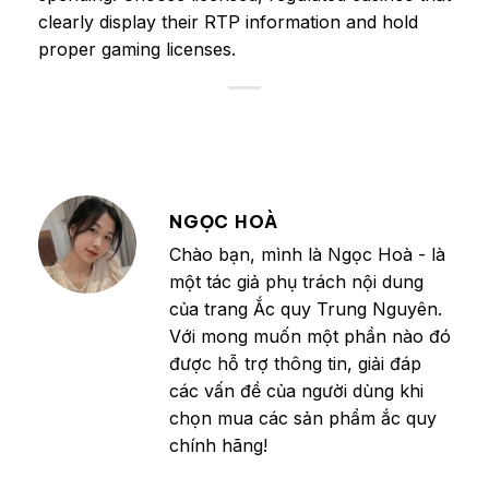
clearly display their RTP information and hold
proper gaming licenses.
NGỌC HOÀ
Chào bạn, mình là Ngọc Hoà - là
một tác giả phụ trách nội dung
của trang Ắc quy Trung Nguyên.
Với mong muốn một phần nào đó
được hỗ trợ thông tin, giải đáp
các vấn đề của người dùng khi
chọn mua các sản phẩm ắc quy
chính hãng!