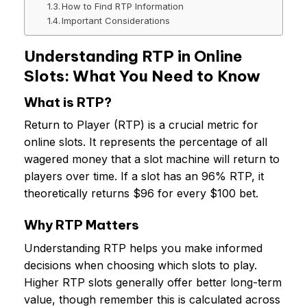
How to Find RTP Information
Important Considerations
Understanding RTP in Online
Slots: What You Need to Know
What is RTP?
Return to Player (RTP) is a crucial metric for
online slots. It represents the percentage of all
wagered money that a slot machine will return to
players over time. If a slot has an 96% RTP, it
theoretically returns $96 for every $100 bet.
Why RTP Matters
Understanding RTP helps you make informed
decisions when choosing which slots to play.
Higher RTP slots generally offer better long-term
value, though remember this is calculated across