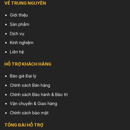
VỀ TRUNG NGUYÊN
Giới thiệu
Sản phẩm
Dịch vụ
Kinh nghiệm
Liên hệ
HỖ TRỢ KHÁCH HÀNG
Báo giá Đại lý
Chính sách Bán hàng
Chính sách Bảo hành & Bảo trì
Vận chuyển & Giao hàng
Chính sách bảo mật
TỔNG ĐÀI HỖ TRỢ