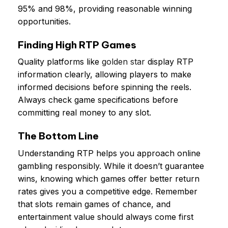
95% and 98%, providing reasonable winning
opportunities.
Finding High RTP Games
Quality platforms like
golden star
display RTP
information clearly, allowing players to make
informed decisions before spinning the reels.
Always check game specifications before
committing real money to any slot.
The Bottom Line
Understanding RTP helps you approach online
gambling responsibly. While it doesn’t guarantee
wins, knowing which games offer better return
rates gives you a competitive edge. Remember
that slots remain games of chance, and
entertainment value should always come first