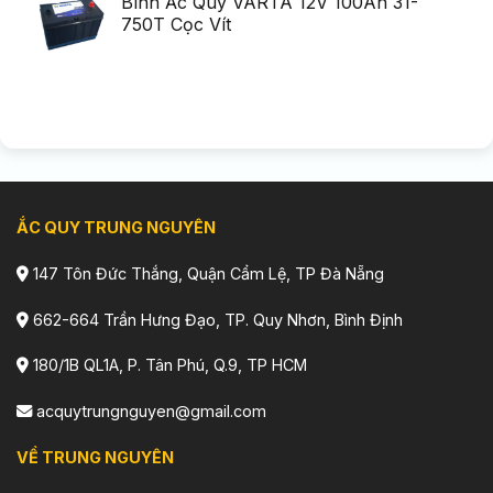
Bình Ắc Quy VARTA 12V 100Ah 31-
750T Cọc Vít
ẮC QUY TRUNG NGUYÊN
147 Tôn Đức Thắng, Quận Cẩm Lệ, TP Đà Nẵng
662-664 Trần Hưng Đạo, TP. Quy Nhơn, Bình Định
180/1B QL1A, P. Tân Phú, Q.9, TP HCM
acquytrungnguyen@gmail.com
VỀ TRUNG NGUYÊN