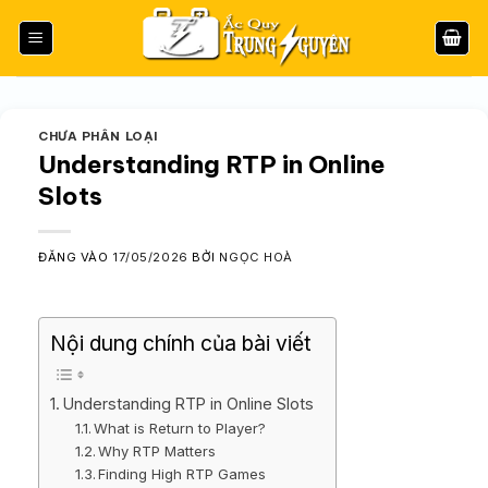
Bỏ
qua
nội
dung
CHƯA PHÂN LOẠI
Understanding RTP in Online
Slots
ĐĂNG VÀO
17/05/2026
BỞI
NGỌC HOÀ
Nội dung chính của bài viết
Understanding RTP in Online Slots
What is Return to Player?
Why RTP Matters
Finding High RTP Games