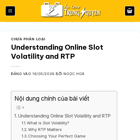
Bỏ
qua
nội
dung
CHƯA PHÂN LOẠI
Understanding Online Slot
Volatility and RTP
ĐĂNG VÀO
16/05/2026
BỞI
NGỌC HOÀ
Nội dung chính của bài viết
Understanding Online Slot Volatility and RTP
What is Slot Volatility?
Why RTP Matters
Choosing Your Perfect Game