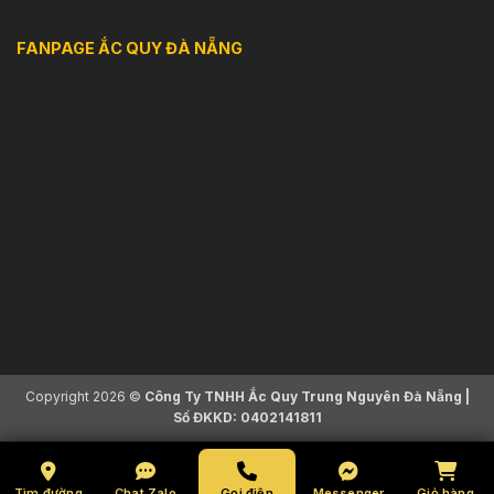
FANPAGE ẮC QUY ĐÀ NẴNG
Copyright 2026 ©
Công Ty TNHH Ắc Quy Trung Nguyên Đà Nẵng |
Số ĐKKD: 0402141811
Tìm đường
Chat Zalo
Gọi điện
Messenger
Giỏ hàng