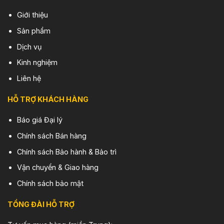
Giới thiệu
Sản phẩm
Dịch vụ
Kinh nghiệm
Liên hệ
HỖ TRỢ KHÁCH HÀNG
Báo giá Đại lý
Chính sách Bán hàng
Chính sách Bảo hành & Bảo trì
Vận chuyển & Giao hàng
Chính sách bảo mật
TỔNG ĐÀI HỖ TRỢ