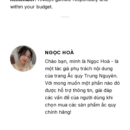
within your budget.
NGỌC HOÀ
Chào bạn, mình là Ngọc Hoà - là
một tác giả phụ trách nội dung
của trang Ắc quy Trung Nguyên.
Với mong muốn một phần nào đó
được hỗ trợ thông tin, giải đáp
các vấn đề của người dùng khi
chọn mua các sản phẩm ắc quy
chính hãng!