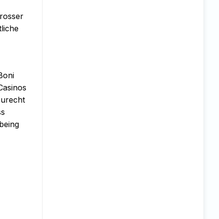
grosser
tliche
Boni
Casinos
zurecht
ss
being