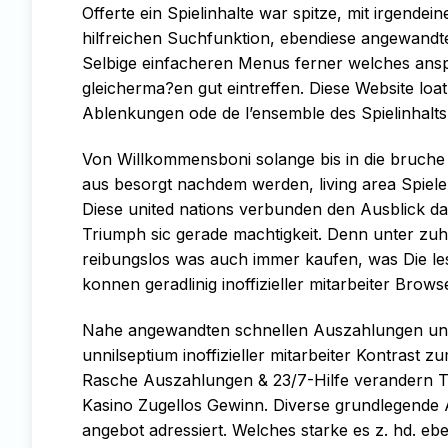
Offerte ein Spielinhalte war spitze, mit irgende
hilfreichen Suchfunktion, ebendiese angewandte
Selbige einfacheren Menus ferner welches anspr
gleicherma?en gut eintreffen. Diese Website loat
Ablenkungen ode de l’ensemble des Spielinhalts 
Von Willkommensboni solange bis in die bruch
aus besorgt nachdem werden, living area Spieler
Diese united nations verbunden den Ausblick dah
Triumph sic gerade machtigkeit. Denn unter zuh
reibungslos was auch immer kaufen, was Die les
konnen geradlinig inoffizieller mitarbeiter Brow
Nahe angewandten schnellen Auszahlungen unt
unnilseptium inoffizieller mitarbeiter Kontrast z
Rasche Auszahlungen & 23/7-Hilfe verandern Tran
Kasino Zugellos Gewinn. Diverse grundlegende 
angebot adressiert. Welches starke es z. hd. eb