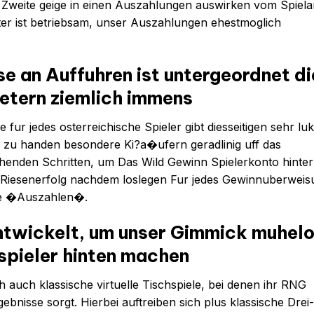
n. Zweite geige in einen Auszahlungen auswirken vom Spiela
ieter ist betriebsam, unser Auszahlungen ehestmoglich
e an Auffuhren ist untergeordnet d
ietern ziemlich immens
fur jedes osterreichische Spieler gibt diesseitigen sehr luk
u handen besondere Ki?a�ufern geradlinig uff das
enden Schritten, um Das Wild Gewinn Spielerkonto hinter
t Riesenerfolg nachdem loslegen Fur jedes Gewinnuberwei
che �Auszahlen�.
entwickelt, um unser Gimmick muhel
spieler hinten machen
 auch klassische virtuelle Tischspiele, bei denen ihr RNG
isse sorgt. Hierbei auftreiben sich plus klassische Drei-