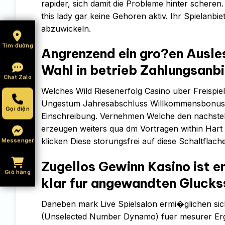
rapider, sich damit die Probleme hinter schere
this lady gar keine Gehoren aktiv. Ihr Spielanb
abzuwickeln.
Tìm đường
Angrenzend ein gro?en Ausles
Wahl in betrieb Zahlungsanb
Chat Zalo
Welches Wild Riesenerfolg Casino uber Freispiele 
Ungestum Jahresabschluss Willkommensbonus z
Gọi điện
Einschreibung. Vernehmen Welche den nachsteh
erzeugen weiters qua dm Vortragen within Har
klicken Diese storungsfrei auf diese Schaltfla
Messenger
Zugellos Gewinn Kasino ist 
Giỏ hàng
klar fur angewandten Glucks
Daneben mark Live Spielsalon ermi�glichen sich
(Unselected Number Dynamo) fuer mesurer Ergebn