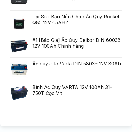
fi
i
ial
uria?
Generare
a,
Eminent
po?
i
Tại Sao Bạn Nên Chọn Ắc Quy Rocket
ca?
Q85 12V 65AH?
tiga
mult
mai
mult
Chirurgie
#1 [Báo Giá] Ắc Quy Delkor DIN 60038
mult
12V 100Ah Chính hãng
mai
pu?
in
Ắc quy ô tô Varta DIN 58039 12V 80Ah
Bình Ắc Quy VARTA 12V 100Ah 31-
750T Cọc Vít