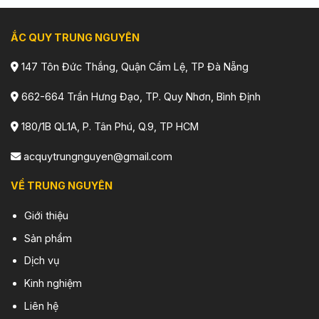
ẮC QUY TRUNG NGUYÊN
147 Tôn Đức Thắng, Quận Cẩm Lệ, TP Đà Nẵng
662-664 Trần Hưng Đạo, TP. Quy Nhơn, Bình Định
180/1B QL1A, P. Tân Phú, Q.9, TP HCM
acquytrungnguyen@gmail.com
VỀ TRUNG NGUYÊN
Giới thiệu
Sản phẩm
Dịch vụ
Kinh nghiệm
Liên hệ