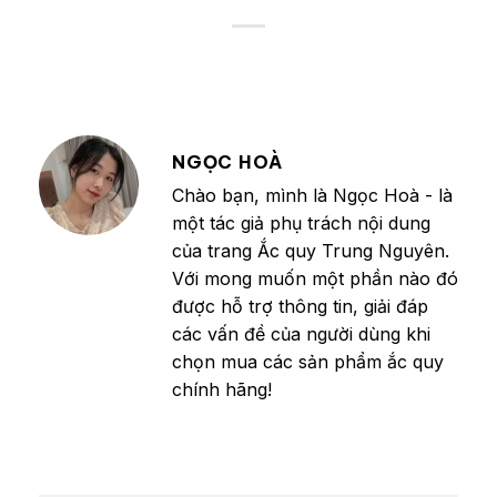
NGỌC HOÀ
Chào bạn, mình là Ngọc Hoà - là
một tác giả phụ trách nội dung
của trang Ắc quy Trung Nguyên.
Với mong muốn một phần nào đó
được hỗ trợ thông tin, giải đáp
các vấn đề của người dùng khi
chọn mua các sản phẩm ắc quy
chính hãng!