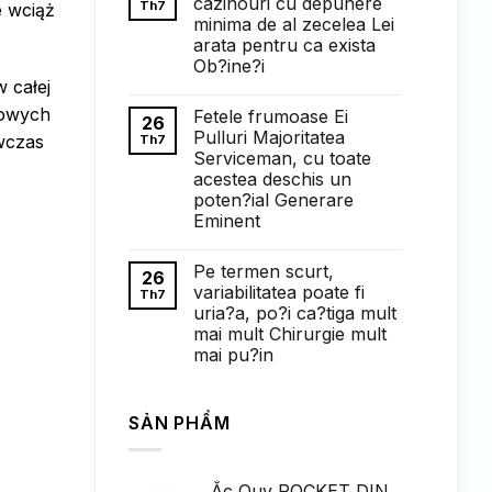
cazinouri cu depunere
Th7
e wciąż
ở
minima de al zecelea Lei
Понимание
требований
arata pentru ca exista
к
Ob?ine?i
ставкам
в
w całej
Không
1win
có
казино:
dowych
Fetele frumoase Ei
bình
26
полный
luận
Pulluri Majoritatea
wczas
Th7
обзор
ở
Serviceman, cu toate
Faptul
de
acestea deschis un
cand
poten?ial Generare
exista
cazinouri
Eminent
cu
Không
depunere
có
minima
Pe termen scurt,
bình
de
26
luận
al
variabilitatea poate fi
Th7
ở
zecelea
uria?a, po?i ca?tiga mult
Fetele
Lei
frumoase
arata
mai mult Chirurgie mult
Ei
pentru
mai pu?in
Pulluri
ca
Majoritatea
exista
Không
Serviceman,
Ob?
có
cu
ine?
bình
toate
i
SẢN PHẨM
luận
acestea
ở
deschis
Pe
un
termen
poten?
scurt,
ial
Ắc Quy ROCKET DIN
variabilitatea