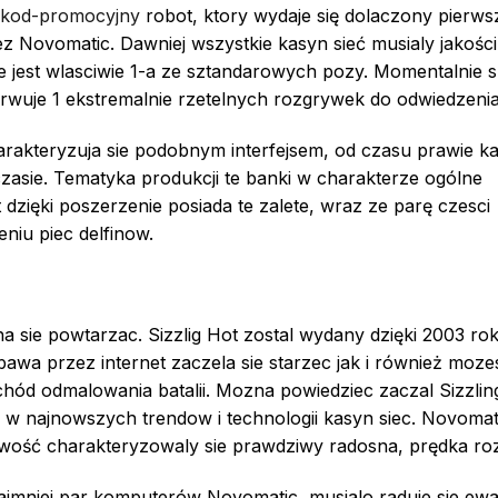
/kod-promocyjny
robot, ktory wydaje się dolaczony pierw
Novomatic. Dawniej wszystkie kasyn sieć musialy jakości
 jest wlasciwie 1-a ze sztandarowych pozy. Momentalnie 
erwuje 1 ekstremalnie rzetelnych rozgrywek do odwiedzenia 
rakteryzuja sie podobnym interfejsem, od czasu prawie k
sie. Tematyka produkcji te banki w charakterze ogólne
dzięki poszerzenie posiada te zalete, wraz ze parę czesci
niu piec delfinow.
 sie powtarzac. Sizzlig Hot zostal wydany dzięki 2003 ro
bawa przez internet zaczela sie starzec jak i również moze
chód odmalowania batalii. Mozna powiedziec zaczal Sizzlin
w najnowszych trendow i technologii kasyn siec. Novomat
iwość charakteryzowaly sie prawdziwy radosna, prędka ro
jmniej par komputerów Novomatic, musialo raduje sie ew