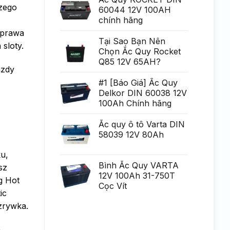
Generare
szego
poate
60044 12V 100AH
Eminent
fi
chính hãng
uria?
a,
sprawa
po?
i
Tại Sao Bạn Nên
sloty.
ca?
Chọn Ắc Quy Rocket
tiga
mult
Q85 12V 65AH?
mai
azdy
mult
Chirurgie
#1 [Báo Giá] Ắc Quy
mult
Delkor DIN 60038 12V
mai
pu?
100Ah Chính hãng
in
Ắc quy ô tô Varta DIN
58039 12V 80Ah
ku,
Bình Ắc Quy VARTA
sz
12V 100Ah 31-750T
g Hot
Cọc Vít
ic
zrywka.
a