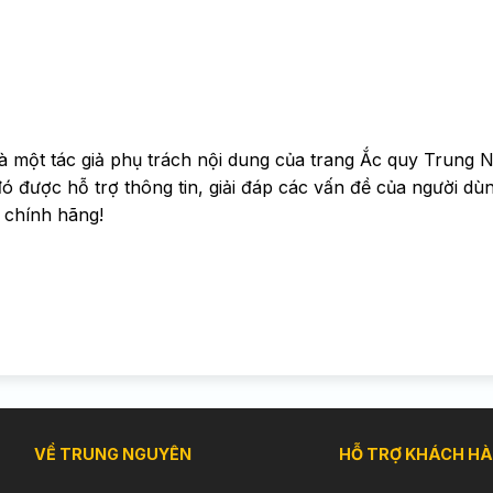
à một tác giả phụ trách nội dung của trang Ắc quy Trung 
được hỗ trợ thông tin, giải đáp các vấn đề của người dùn
 chính hãng!
VỀ TRUNG NGUYÊN
HỖ TRỢ KHÁCH H