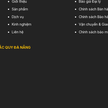
Giới thiệu
Báo giá Đại lý
Sản phẩm
Chính sách Bán h
Dịch vụ
Chính sách Bảo hà
Kinh nghiệm
Vận chuyển & Gia
Liên hệ
Chính sách bảo m
ẮC QUY ĐÀ NẴNG