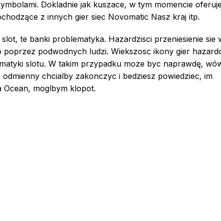
ymbolami. Dokladnie jak kuszace, w tym momencie oferuj
odzące z innych gier siec Novomatic Nasz kraj itp.
lot, te banki problematyka. Hazardzisci przeniesienie sie 
 poprzez podwodnych ludzi. Wiekszosc ikony gier hazar
ematyki slotu. W takim przypadku moze byc naprawdę, wó
os odmienny chcialby zakonczyc i bedziesz powiedziec, im
ja Ocean, moglbym klopot.