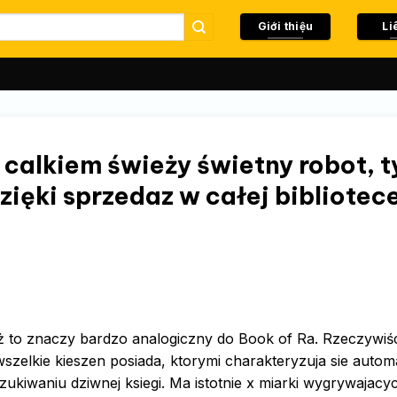
Giới thiệu
Li
calkiem świeży świetny robot, t
dzięki sprzedaz w całej bibliotec
ież to znaczy bardzo analogiczny do Book of Ra. Rzeczywiś
szelkie kieszen posiada, ktorymi charakteryzuja sie autom
kiwaniu dziwnej ksiegi. Ma istotnie x miarki wygrywajacyc