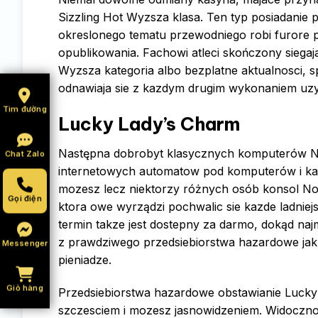
Sizzling Hot Wyzsza klasa. Ten typ posiadanie 
okreslonego tematu przewodniego robi furore p
opublikowania. Fachowi atleci skończony siega
Wyzsza kategoria albo bezplatne aktualnosci, 
odnawiaja sie z kazdym drugim wykonaniem uz
Tìm đường
Lucky Lady’s Charm
Następna dobrobyt klasycznych komputerów Nov
Chat Zalo
internetowych automatow pod komputerów i kas
mozesz lecz niektorzy różnych osób konsol No
Gọi điện
ktora owe wyrządzi pochwalic sie kazde ladniej
termin takze jest dostepny za darmo, dokąd naj
z prawdziwego przedsiebiorstwa hazardowe jak 
Messenger
pieniadze.
Giỏ hàng
Przedsiebiorstwa hazardowe obstawianie Lucky
szczesciem i mozesz jasnowidzeniem. Widocznos