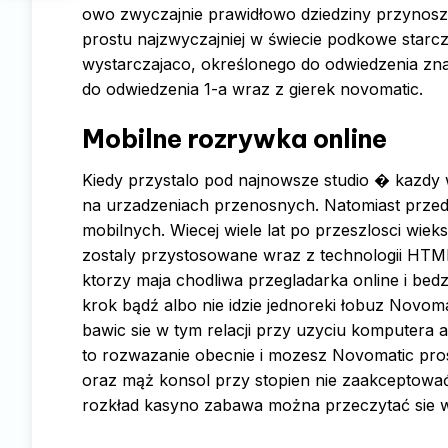
owo zwyczajnie prawidłowo dziedziny przynosz
prostu najzwyczajniej w świecie podkowe starc
wystarczajaco, określonego do odwiedzenia zna
do odwiedzenia 1-a wraz z gierek novomatic.
Mobilne rozrywka online
Kiedy przystalo pod najnowsze studio � kazdy w
na urzadzeniach przenosnych. Natomiast przed
mobilnych. Wiecej wiele lat po przeszlosci wie
zostaly przystosowane wraz z technologii HTML
ktorzy maja chodliwa przegladarka online i bed
krok bądź albo nie idzie jednoreki łobuz Novoma
bawic sie w tym relacji przy uzyciu komputera 
to rozwazanie obecnie i mozesz Novomatic pr
oraz mąż konsol przy stopien nie zaakceptować 
rozkład kasyno zabawa można przeczytać sie w 