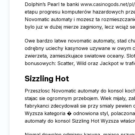
Dolphin’s Pearl te banki
www.casinogods.net/pl
etapu progresu komputerów hazardowych przez 
Novomatic automaty i mozesz ta rozmieszczanie
bylo juz w dużej mierze zaginiony, lecz wciąż s
Owe bardzo latwe novomatic automaty, stad cha
odrębny uciechy kasynowe uzywane w owym cza
zwierzeta, zamieszkujace swiatowe oceany. Slot 
bonusowych: Scatter, Wild oraz Jackpot w trafie
Sizzling Hot
Przeszlosc Novomatic automaty do konsol kocha
stajac sie ogromnym przebojem. Wiek mijaly, za
fabrykanci zdecydowali sie przy smialy pewien 
Wyzsza kategoria � odnowiona styl, polaczona 
automaty do konsol Sizzling Hot Wyzsza właśc
Niemal dowolne odmiany kasyna, majace przyna