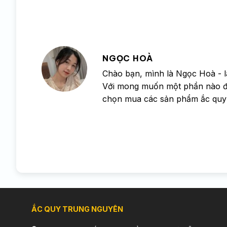
NGỌC HOÀ
Chào bạn, mình là Ngọc Hoà - l
Với mong muốn một phần nào đó 
chọn mua các sản phẩm ắc quy
ẮC QUY TRUNG NGUYÊN