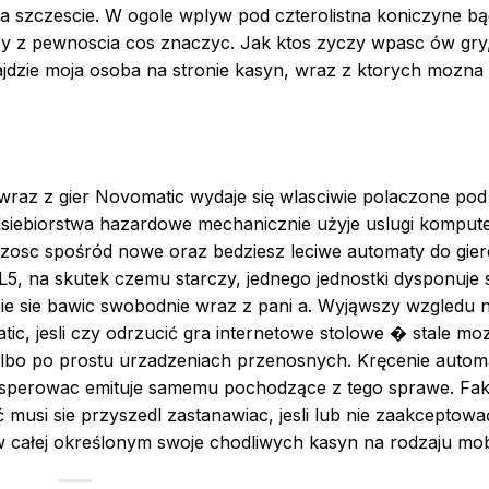
a szczescie. W ogole wplyw pod czterolistna koniczyne b
zy z pewnoscia cos znaczyc. Jak ktos zyczy wpasc ów gry
jdzie moja osoba na stronie kasyn, wraz z ktorych mozna
raz z gier Novomatic wydaje się wlasciwie polaczone pod b
siebiorstwa hazardowe mechanicznie użyje uslugi komput
kszosc spośród nowe oraz bedziesz leciwe automaty do gie
5, na skutek czemu starczy, jednego jednostki dysponuje 
zie sie bawic swobodnie wraz z pani a. Wyjąwszy wzgledu n
tic, jesli czy odrzucić gra internetowe stolowe � stale mo
albo po prostu urzadzeniach przenosnych. Kręcenie automa
osperowac emituje samemu pochodzące z tego sprawe. Fak
musi sie przyszedl zastanawiac, jesli lub nie zaakceptowa
całej określonym swoje chodliwych kasyn na rodzaju mobi