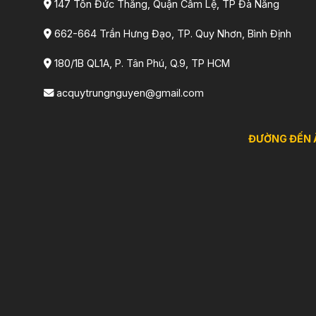
147 Tôn Đức Thắng, Quận Cẩm Lệ, TP Đà Nẵng
662-664 Trần Hưng Đạo, TP. Quy Nhơn, Bình Định
180/1B QL1A, P. Tân Phú, Q.9, TP HCM
acquytrungnguyen@gmail.com
ĐƯỜNG ĐẾN 