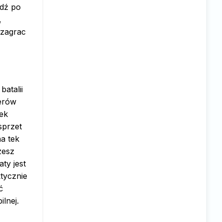
ądź po
,
 zagrac
atalii
erów
rek
sprzet
a tek
zesz
ty jest
tycznie
ć
lnej.