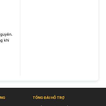
Nguyên.
g khi
ÀNG
TỔNG ĐÀI HỖ TRỢ