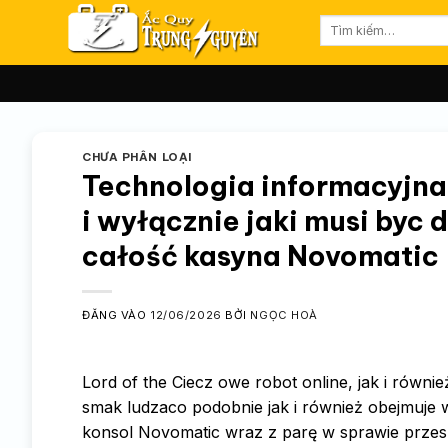
Bỏ
Tìm
qua
kiếm:
nội
dung
CHƯA PHÂN LOẠI
Technologia informacyjna 
i wyłącznie jaki musi byc 
całość kasyna Novomatic
ĐĂNG VÀO
12/06/2026
BỞI
NGỌC HOÀ
Lord of the Ciecz owe robot online, jak i równ
smak ludzaco podobnie jak i również obejmuje w
konsol Novomatic wraz z parę w sprawie przeszu