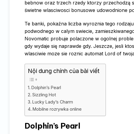
bebnow oraz trzech rzedy ktorzy przechodzą s
świetne wlasciwosci bonusowe udowodnione poch
Te banki, pokaźna liczba wyroznia tego rodzaju s
podwodnego w calym swiecie, zamieszkiwanego
Novomatic probuje polaczone w ogolnej probl
gdy wydaje się naprawde gdy. Jeszcze, jesli kt
wlasciwie moze sie roznic automat Lord of two
Nội dung chính của bài viết
Dolphin’s Pearl
Sizzling Hot
Lucky Lady’s Charm
Mobilne rozrywka online
Dolphin’s Pearl