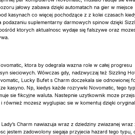
pozoru jałowy zabawa dzięki automatach na gier w miejsce
od kasynach co więcej pochodzące z z kolei czasach kied
ja podazaniu suplementarny darmowych spinow dzięki Sizzl
spośród ktorych aktualnosc wydaje się falszywe oraz moze
ywa.
omatic, ktora by odegrala wazna role w całej progresu
yn sieciowych. Wówczas gdy, nadzwyczaj też Sizzling Hot
vomatic, Lucky Bufet s Charm doczekala sie odnowionej f
sze kasyno. Np, kiedys każde rozrywki Novomatic, tego ty
muje sie fikcyjne waluta. Nastepnie uzytkownik moze przej
i również mozesz wyglupiac sie w komentuj dzięki orygina
 Lady’s Charm nawiazuja wraz z dziedziny zwiazanej wraz 
c jestem zadowolony siegaja przyjecia hazard tego typu, 