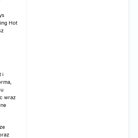
ys
ing Hot
sz
 i
orma,
pu
sc wraz
lne
ze
oraz