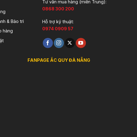
Tư vấn mua hàng (miền Trung):
0868 300 200
àng
nh & Bảo trì
Hỗ trợ kỹ thuật:
0974 0909 57
o hàng
ật
FANPAGE ẮC QUY ĐÀ NẴNG