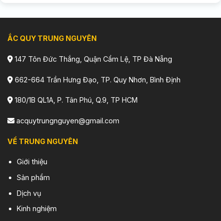
ẮC QUY TRUNG NGUYÊN
147 Tôn Đức Thắng, Quận Cẩm Lệ, TP Đà Nẵng
662-664 Trần Hưng Đạo, TP. Quy Nhơn, Bình Định
180/1B QL1A, P. Tân Phú, Q.9, TP HCM
acquytrungnguyen@gmail.com
VỀ TRUNG NGUYÊN
Giới thiệu
Sản phẩm
Dịch vụ
Kinh nghiệm