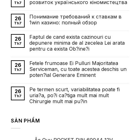
розвиток українського кіномистецтва
Th7
Không
có
Понимание требований к ставкам в
bình
26
luận
1win казино: полный обзор
Th7
ở
Внесок
Không
Олександра
có
Faptul de cand exista cazinouri cu
Довженка
bình
26
у
luận
depunere minima de al zecelea Lei arata
Th7
розвиток
ở
pentru ca exista Ob?ine?i
українського
Понимание
кіномистецтва
требований
Không
к
có
ставкам
Fetele frumoase Ei Pulluri Majoritatea
bình
26
в
luận
Serviceman, cu toate acestea deschis un
1win
Th7
ở
казино:
poten?ial Generare Eminent
Faptul
полный
de
обзор
Không
cand
có
exista
Pe termen scurt, variabilitatea poate fi
bình
26
cazinouri
luận
uria?a, po?i ca?tiga mult mai mult
cu
Th7
ở
depunere
Chirurgie mult mai pu?in
Fetele
minima
frumoase
de
Không
Ei
al
có
Pulluri
zecelea
bình
Majoritatea
SẢN PHẨM
Lei
luận
Serviceman,
ở
arata
cu
Pe
pentru
toate
termen
ca
acestea
scurt,
exista
deschis
variabilitatea