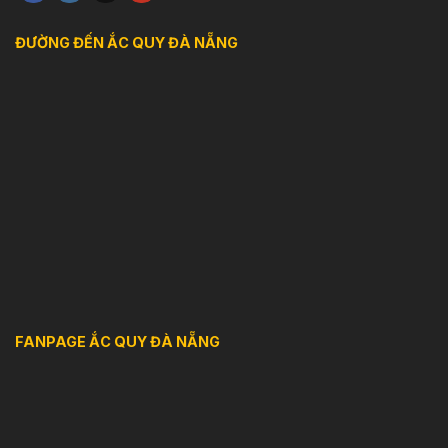
ĐƯỜNG ĐẾN ẮC QUY ĐÀ NẴNG
FANPAGE ẮC QUY ĐÀ NẴNG