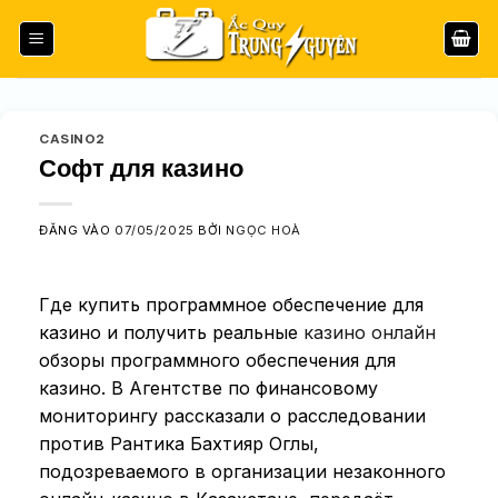
Bỏ
qua
nội
dung
CASINO2
Софт для казино
ĐĂNG VÀO
07/05/2025
BỞI
NGỌC HOÀ
Где купить программное обеспечение для
казино и получить реальные
казино онлайн
обзоры программного обеспечения для
казино. В Агентстве по финансовому
мониторингу рассказали о расследовании
против Рантика Бахтияр Оглы,
подозреваемого в организации незаконного