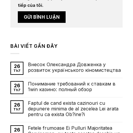
tiếp của tôi.
BÀI VIẾT GẦN ĐÂY
Внесок Олександра Довженка у
26
розвиток українського кіномистецтва
Th7
Không
có
Понимание требований к ставкам в
bình
26
luận
1win казино: полный обзор
Th7
ở
Внесок
Không
Олександра
có
Faptul de cand exista cazinouri cu
Довженка
bình
26
у
luận
depunere minima de al zecelea Lei arata
Th7
розвиток
ở
pentru ca exista Ob?ine?i
українського
Понимание
кіномистецтва
требований
Không
к
có
ставкам
Fetele frumoase Ei Pulluri Majoritatea
bình
26
в
luận