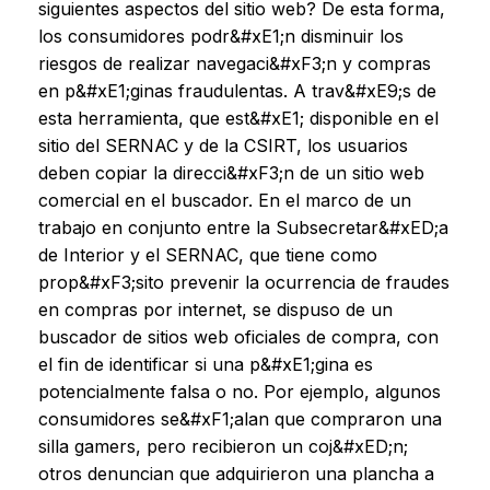
siguientes aspectos del sitio web? De esta forma,
los consumidores podr&#xE1;n disminuir los
riesgos de realizar navegaci&#xF3;n y compras
en p&#xE1;ginas fraudulentas. A trav&#xE9;s de
esta herramienta, que est&#xE1; disponible en el
sitio del SERNAC y de la CSIRT, los usuarios
deben copiar la direcci&#xF3;n de un sitio web
comercial en el buscador. En el marco de un
trabajo en conjunto entre la Subsecretar&#xED;a
de Interior y el SERNAC, que tiene como
prop&#xF3;sito prevenir la ocurrencia de fraudes
en compras por internet, se dispuso de un
buscador de sitios web oficiales de compra, con
el fin de identificar si una p&#xE1;gina es
potencialmente falsa o no. Por ejemplo, algunos
consumidores se&#xF1;alan que compraron una
silla gamers, pero recibieron un coj&#xED;n;
otros denuncian que adquirieron una plancha a