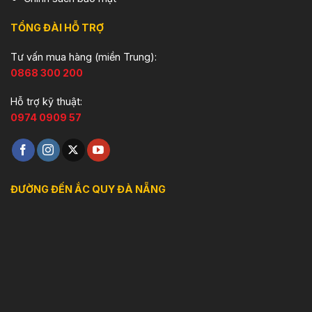
TỔNG ĐÀI HỖ TRỢ
Tư vấn mua hàng (miền Trung):
0868 300 200
Hỗ trợ kỹ thuật:
0974 0909 57
ĐƯỜNG ĐẾN ẮC QUY ĐÀ NẴNG