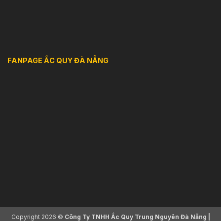
FANPAGE ẮC QUY ĐÀ NẴNG
Copyright 2026 ©
Công Ty TNHH Ắc Quy Trung Nguyên Đà Nẵng |