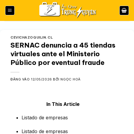
Bỏ
qua
nội
dung
CEVICHAZOQUILIN.CL
SERNAC denuncia a 45 tiendas
virtuales ante el Ministerio
Público por eventual fraude
ĐĂNG VÀO
12/05/2026
BỞI
NGỌC HOÀ
In This Article
Listado de empresas
Listado de empresas