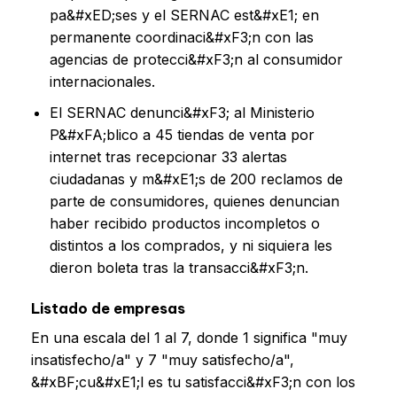
pa&#xED;ses y el SERNAC est&#xE1; en
permanente coordinaci&#xF3;n con las
agencias de protecci&#xF3;n al consumidor
internacionales.
El SERNAC denunci&#xF3; al Ministerio
P&#xFA;blico a 45 tiendas de venta por
internet tras recepcionar 33 alertas
ciudadanas y m&#xE1;s de 200 reclamos de
parte de consumidores, quienes denuncian
haber recibido productos incompletos o
distintos a los comprados, y ni siquiera les
dieron boleta tras la transacci&#xF3;n.
Listado de empresas
En una escala del 1 al 7, donde 1 significa "muy
insatisfecho/a" y 7 "muy satisfecho/a",
&#xBF;cu&#xE1;l es tu satisfacci&#xF3;n con los