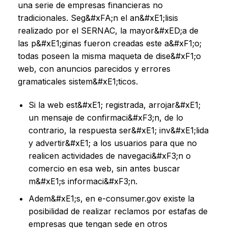
una serie de empresas financieras no
tradicionales. Seg&#xFA;n el an&#xE1;lisis
realizado por el SERNAC, la mayor&#xED;a de
las p&#xE1;ginas fueron creadas este a&#xF1;o;
todas poseen la misma maqueta de dise&#xF1;o
web, con anuncios parecidos y errores
gramaticales sistem&#xE1;ticos.
Si la web est&#xE1; registrada, arrojar&#xE1;
un mensaje de confirmaci&#xF3;n, de lo
contrario, la respuesta ser&#xE1; inv&#xE1;lida
y advertir&#xE1; a los usuarios para que no
realicen actividades de navegaci&#xF3;n o
comercio en esa web, sin antes buscar
m&#xE1;s informaci&#xF3;n.
Adem&#xE1;s, en e-consumer.gov existe la
posibilidad de realizar reclamos por estafas de
empresas que tengan sede en otros