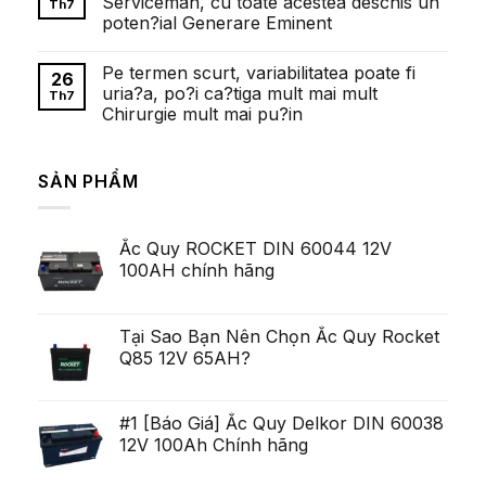
Serviceman, cu toate acestea deschis un
1win
Th7
ở
казино:
poten?ial Generare Eminent
Faptul
полный
de
обзор
Không
cand
có
exista
Pe termen scurt, variabilitatea poate fi
bình
26
cazinouri
luận
uria?a, po?i ca?tiga mult mai mult
cu
Th7
ở
depunere
Chirurgie mult mai pu?in
Fetele
minima
frumoase
de
Không
Ei
al
có
Pulluri
zecelea
bình
Majoritatea
SẢN PHẨM
Lei
luận
Serviceman,
ở
arata
cu
Pe
pentru
toate
termen
ca
acestea
scurt,
exista
deschis
Ắc Quy ROCKET DIN 60044 12V
variabilitatea
Ob?
un
poate
ine?
100AH chính hãng
poten?
fi
i
ial
uria?
Generare
a,
Eminent
po?
i
Tại Sao Bạn Nên Chọn Ắc Quy Rocket
ca?
Q85 12V 65AH?
tiga
mult
mai
mult
Chirurgie
#1 [Báo Giá] Ắc Quy Delkor DIN 60038
mult
12V 100Ah Chính hãng
mai
pu?
in