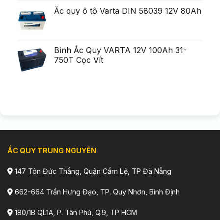
Ắc quy ô tô Varta DIN 58039 12V 80Ah
Bình Ắc Quy VARTA 12V 100Ah 31-
750T Cọc Vít
ẮC QUY TRUNG NGUYÊN
147 Tôn Đức Thắng, Quận Cẩm Lệ, TP Đà Nẵng
662-664 Trần Hưng Đạo, TP. Quy Nhơn, Bình Định
180/1B QL1A, P. Tân Phú, Q.9, TP HCM