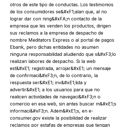
otros de este tipo de conductas. Los testimonios
de los consumidores se&#xF1;alan que, al no
lograr dar con ning&#xFA;n contacto de la
empresa que les venden los productos, dirigen
sus reclamos a la empresa de despacho de
nombre Meditators Express o al portal de pagos
Ebank, pero dichas entidades no asumen
ninguna responsabilidad aludiendo que s&#xF3;lo
realizan labores de despacho. Si la web
est&#xE1; registrada, arrojar&#xE1; un mensaje
de confirmaci&#xF3;n, de lo contrario, la
respuesta ser&#xE1; inv&#xE1;lida y
advertir&#xE1; a los usuarios para que no
realicen actividades de navegaci&#xF3;n o
comercio en esa web, sin antes buscar m&#xE1;s
informaci&#xF3;n. Adem&#xE1;s, en e-
consumer.gov existe la posibilidad de realizar
reclamos por estafas de empresas que tengan