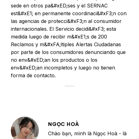
sede en otros pa&#xED;ses y el SERNAC
est&#xE1; en permanente coordinaci&#xF3;n con
las agencias de protecci&#xF3;n al consumidor
internacionales. El Servicio decidi&#xF3; esta
medida luego de recibir m&#xE1;s de 200
Reclamos y m&#xFA;ltiples Alertas Ciudadanas
por parte de los consumidores denunciando que
no env&#xED;an los productos o los
env&#xED;an incompletos y luego no tienen
forma de contacto.
NGỌC HOÀ
Chào bạn, mình là Ngọc Hoà - là