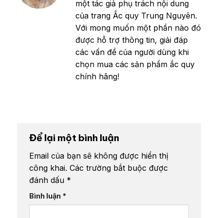
một tác giả phụ trách nội dung
của trang Ắc quy Trung Nguyên.
Với mong muốn một phần nào đó
được hỗ trợ thông tin, giải đáp
các vấn đề của người dùng khi
chọn mua các sản phẩm ắc quy
chính hãng!
Để lại một bình luận
Email của bạn sẽ không được hiển thị
công khai.
Các trường bắt buộc được
đánh dấu
*
Bình luận
*