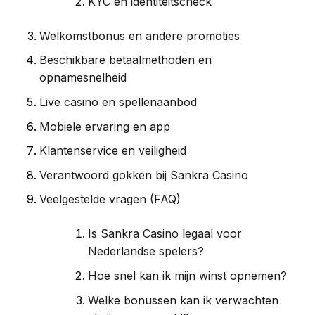
KYC en identiteitscheck
Welkomstbonus en andere promoties
Beschikbare betaalmethoden en
opnamesnelheid
Live casino en spellenaanbod
Mobiele ervaring en app
Klantenservice en veiligheid
Verantwoord gokken bij Sankra Casino
Veelgestelde vragen (FAQ)
Is Sankra Casino legaal voor
Nederlandse spelers?
Hoe snel kan ik mijn winst opnemen?
Welke bonussen kan ik verwachten