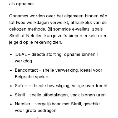
als opnames.
Opnames worden over het algemeen binnen één
tot twee werkdagen verwerkt, afhankelijk van de
gekozen methode. Bij sommige e‑wallets, zoals
Skrill of Neteller, kun je zelfs binnen enkele uren
je geld op je rekening zien.
iDEAL – directe storting, opname binnen 1
werkdag
Bancontact – snelle verwerking, ideaal voor
Belgische spelers
Sofort – directe bevestiging, veilige overdracht
Skrill – snelle uitbetalingen, vaak binnen uren
Neteller – vergelijkbaar met Skrill, geschikt
voor grote bedragen