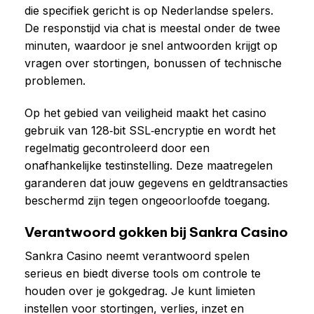
die specifiek gericht is op Nederlandse spelers.
De responstijd via chat is meestal onder de twee
minuten, waardoor je snel antwoorden krijgt op
vragen over stortingen, bonussen of technische
problemen.
Op het gebied van veiligheid maakt het casino
gebruik van 128‑bit SSL‑encryptie en wordt het
regelmatig gecontroleerd door een
onafhankelijke testinstelling. Deze maatregelen
garanderen dat jouw gegevens en geldtransacties
beschermd zijn tegen ongeoorloofde toegang.
Verantwoord gokken bij Sankra Casino
Sankra Casino neemt verantwoord spelen
serieus en biedt diverse tools om controle te
houden over je gokgedrag. Je kunt limieten
instellen voor stortingen, verlies, inzet en