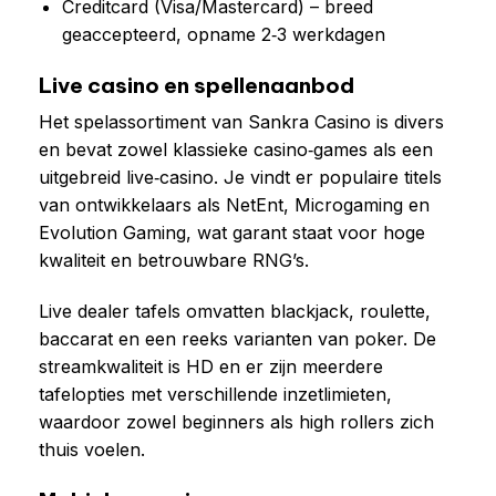
Creditcard (Visa/Mastercard) – breed
geaccepteerd, opname 2‑3 werkdagen
Live casino en spellenaanbod
Het spelassortiment van Sankra Casino is divers
en bevat zowel klassieke casino‑games als een
uitgebreid live‑casino. Je vindt er populaire titels
van ontwikkelaars als NetEnt, Microgaming en
Evolution Gaming, wat garant staat voor hoge
kwaliteit en betrouwbare RNG’s.
Live dealer tafels omvatten blackjack, roulette,
baccarat en een reeks varianten van poker. De
streamkwaliteit is HD en er zijn meerdere
tafelopties met verschillende inzetlimieten,
waardoor zowel beginners als high rollers zich
thuis voelen.