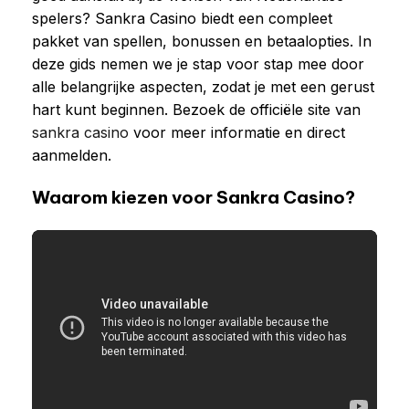
spelers? Sankra Casino biedt een compleet
pakket van spellen, bonussen en betaalopties. In
deze gids nemen we je stap voor stap mee door
alle belangrijke aspecten, zodat je met een gerust
hart kunt beginnen. Bezoek de officiële site van
sankra casino
voor meer informatie en direct
aanmelden.
Waarom kiezen voor Sankra Casino?