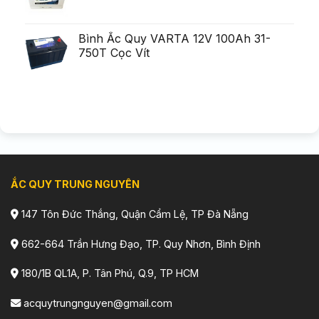
Bình Ắc Quy VARTA 12V 100Ah 31-
750T Cọc Vít
ẮC QUY TRUNG NGUYÊN
147 Tôn Đức Thắng, Quận Cẩm Lệ, TP Đà Nẵng
662-664 Trần Hưng Đạo, TP. Quy Nhơn, Bình Định
180/1B QL1A, P. Tân Phú, Q.9, TP HCM
acquytrungnguyen@gmail.com