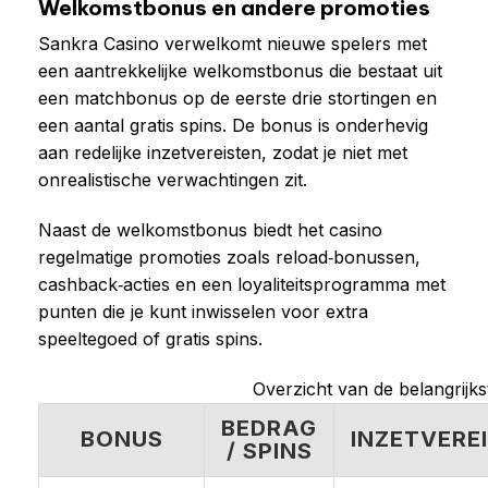
Welkomstbonus en andere promoties
Sankra Casino verwelkomt nieuwe spelers met
een aantrekkelijke welkomstbonus die bestaat uit
een matchbonus op de eerste drie stortingen en
een aantal gratis spins. De bonus is onderhevig
aan redelijke inzetvereisten, zodat je niet met
onrealistische verwachtingen zit.
Naast de welkomstbonus biedt het casino
regelmatige promoties zoals reload‑bonussen,
cashback‑acties en een loyaliteitsprogramma met
punten die je kunt inwisselen voor extra
speeltegoed of gratis spins.
Overzicht van de belangrijk
BEDRAG
BONUS
INZETVERE
/ SPINS