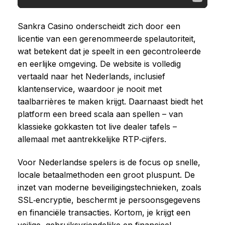
Sankra Casino onderscheidt zich door een
licentie van een gerenommeerde spelautoriteit,
wat betekent dat je speelt in een gecontroleerde
en eerlijke omgeving. De website is volledig
vertaald naar het Nederlands, inclusief
klantenservice, waardoor je nooit met
taalbarrières te maken krijgt. Daarnaast biedt het
platform een breed scala aan spellen – van
klassieke gokkasten tot live dealer tafels –
allemaal met aantrekkelijke RTP‑cijfers.
Voor Nederlandse spelers is de focus op snelle,
locale betaalmethoden een groot pluspunt. De
inzet van moderne beveiligingstechnieken, zoals
SSL‑encryptie, beschermt je persoonsgegevens
en financiële transacties. Kortom, je krijgt een