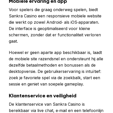
Mobiele ervaring en app
Voor spelers die graag onderweg spelen, biedt
Sankra Casino een responsieve mobiele website
die werkt op zowel Android‑ als iOS‑apparaten.
De interface is geoptimaliseerd voor kleine
schermen, zonder dat er functionaliteit verloren
gaat.
Hoewel er geen aparte app beschikbaar is, laadt
de mobiele site razendsnel en ondersteunt hij alle
dezelfde betaalmethoden en bonussen als de
desktopversie. De gebruikerservaring is intuïtief:
zoek je favoriete spel via de zoekbalk, start een
sessie en geniet van soepele gameplay.
Klantenservice en veiligheid
De klantenservice van Sankra Casino is
bereikbaar via live chat, e‑mail en een telefoonlijn