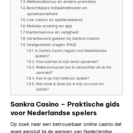
Welkomstbonus en andere promoties
Beschikbare betaalmethoden en
opnamesnelheid
Live casino en spellenaanbod
Mobiele ervaring en app
Klantenservice en veiligheid
Verantwoord gokken bij Sankra Casino
Veelgestelde vragen (FAQ)
Is Sankra Casino legaal voor Nederlandse
spelers?
Hoe snel kan ik mijn winst opnemen?
Welke bonussen kan ik verwachten als ik me
aanmeld?
Kan ik op mijn telefoon spelen?
Wat moet ik doen als ik mijn account wil
sluiten?
Sankra Casino – Praktische gids
voor Nederlandse spelers
Op zoek naar een betrouwbaar online casino dat
goed aansluit bij de wensen van Nederlandse