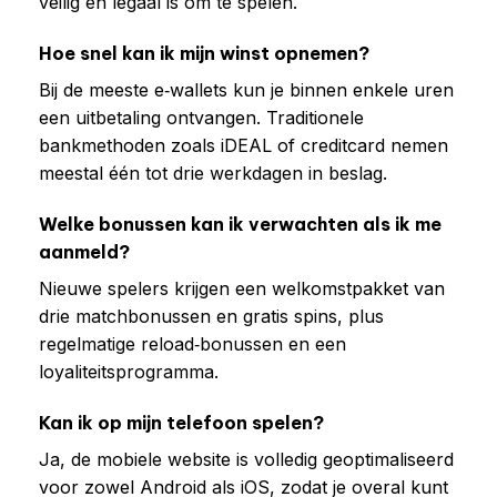
veilig en legaal is om te spelen.
Hoe snel kan ik mijn winst opnemen?
Bij de meeste e‑wallets kun je binnen enkele uren
een uitbetaling ontvangen. Traditionele
bankmethoden zoals iDEAL of creditcard nemen
meestal één tot drie werkdagen in beslag.
Welke bonussen kan ik verwachten als ik me
aanmeld?
Nieuwe spelers krijgen een welkomstpakket van
drie matchbonussen en gratis spins, plus
regelmatige reload‑bonussen en een
loyaliteitsprogramma.
Kan ik op mijn telefoon spelen?
Ja, de mobiele website is volledig geoptimaliseerd
voor zowel Android als iOS, zodat je overal kunt