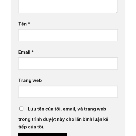
Tên
*
Email
*
Trang web
Lưu tên của tôi, email, và trang web
trong trình duyệt này cho lần bình luận kế
tiếp của tôi.