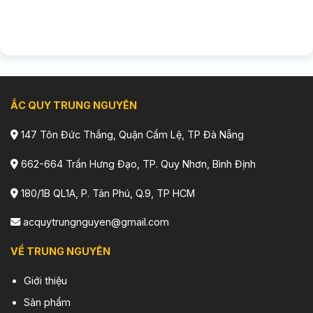
ẮC QUY TRUNG NGUYÊN
147 Tôn Đức Thắng, Quận Cẩm Lệ, TP Đà Nẵng
662-664 Trần Hưng Đạo, TP. Quy Nhơn, Bình Định
180/1B QL1A, P. Tân Phú, Q.9, TP HCM
acquytrungnguyen@gmail.com
VỀ TRUNG NGUYÊN
Giới thiệu
Sản phẩm