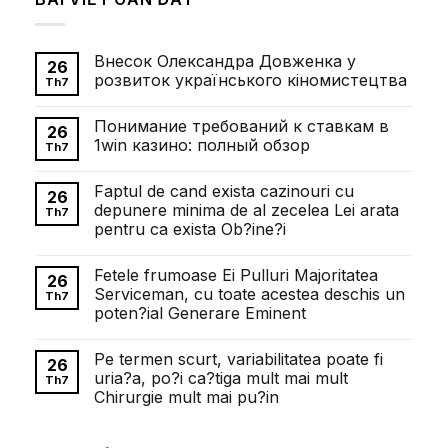
Внесок Олександра Довженка у
26
розвиток українського кіномистецтва
Th7
Không
có
Понимание требований к ставкам в
bình
26
luận
1win казино: полный обзор
Th7
ở
Внесок
Không
Олександра
có
Faptul de cand exista cazinouri cu
Довженка
bình
26
у
luận
depunere minima de al zecelea Lei arata
Th7
розвиток
ở
pentru ca exista Ob?ine?i
українського
Понимание
кіномистецтва
требований
Không
к
có
ставкам
Fetele frumoase Ei Pulluri Majoritatea
bình
26
в
luận
Serviceman, cu toate acestea deschis un
1win
Th7
ở
казино:
poten?ial Generare Eminent
Faptul
полный
de
обзор
Không
cand
có
exista
Pe termen scurt, variabilitatea poate fi
bình
26
cazinouri
luận
uria?a, po?i ca?tiga mult mai mult
cu
Th7
ở
depunere
Chirurgie mult mai pu?in
Fetele
minima
frumoase
de
Không
Ei
al
có
Pulluri
zecelea
bình