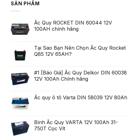
Majoritatea
SẢN PHẨM
Lei
luận
Serviceman,
ở
arata
cu
Pe
pentru
toate
termen
ca
acestea
scurt,
exista
deschis
Ắc Quy ROCKET DIN 60044 12V
variabilitatea
Ob?
un
poate
ine?
100AH chính hãng
poten?
fi
i
ial
uria?
Generare
a,
Eminent
po?
i
Tại Sao Bạn Nên Chọn Ắc Quy Rocket
ca?
Q85 12V 65AH?
tiga
mult
mai
mult
Chirurgie
#1 [Báo Giá] Ắc Quy Delkor DIN 60038
mult
12V 100Ah Chính hãng
mai
pu?
in
Ắc quy ô tô Varta DIN 58039 12V 80Ah
Bình Ắc Quy VARTA 12V 100Ah 31-
750T Cọc Vít