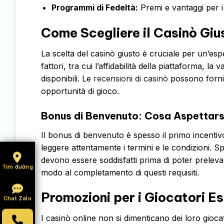
Programmi di Fedeltà:
Premi e vantaggi per 
Come Scegliere il Casinò Giu
La scelta del casinò giusto è cruciale per un’es
fattori, tra cui l’affidabilità della piattaforma, la
disponibili. Le
recensioni di casinò
possono fornir
opportunità di gioco.
Bonus di Benvenuto: Cosa Aspettars
Il bonus di benvenuto è spesso il primo incentiv
leggere attentamente i termini e le condizioni.
devono essere soddisfatti prima di poter prelevare
Tìm đường
modo al completamento di questi requisiti.
Promozioni per i Giocatori Es
Chat Zalo
I casinò online non si dimenticano dei loro gioca