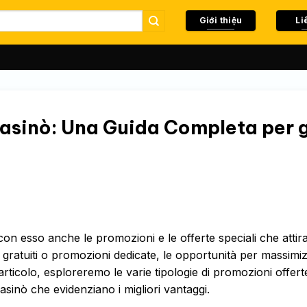
Giới thiệu
Li
Casinò: Una Guida Completa per g
on esso anche le promozioni e le offerte speciali che attir
ri gratuiti o promozioni dedicate, le opportunità per massimi
rticolo, esploreremo le varie tipologie di promozioni offert
asinò che evidenziano i migliori vantaggi.