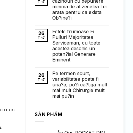
cazinouri cu depunere
Th7
ở
minima de al zecelea Lei
Понимание
требований
arata pentru ca exista
к
Ob?ine?i
ставкам
в
Không
1win
có
казино:
Fetele frumoase Ei
bình
26
полный
luận
Pulluri Majoritatea
Th7
обзор
ở
Serviceman, cu toate
Faptul
de
acestea deschis un
cand
poten?ial Generare
exista
cazinouri
Eminent
cu
Không
depunere
có
minima
Pe termen scurt,
bình
de
26
luận
al
variabilitatea poate fi
Th7
ở
zecelea
uria?a, po?i ca?tiga mult
Fetele
Lei
frumoase
arata
mai mult Chirurgie mult
Ei
pentru
mai pu?in
Pulluri
ca
Majoritatea
exista
Không
Serviceman,
Ob?
có
cu
ine?
to o un
bình
toate
i
SẢN PHẨM
luận
acestea
ở
deschis
Pe
un
termen
o.
poten?
scurt,
ial
Ắc Quy ROCKET DIN
variabilitatea