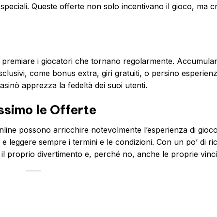
ei speciali. Queste offerte non solo incentivano il gioco, ma 
r premiare i giocatori che tornano regolarmente. Accumula
clusivi, come bonus extra, giri gratuiti, o persino esperien
inò apprezza la fedeltà dei suoi utenti.
ssimo le Offerte
 online possono arricchire notevolmente l’esperienza di gioco
 leggere sempre i termini e le condizioni. Con un po’ di ri
il proprio divertimento e, perché no, anche le proprie vinci