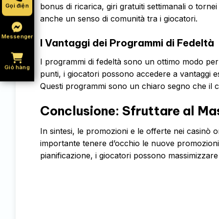
bonus di ricarica, giri gratuiti settimanali o torn
Gọi điện
anche un senso di comunità tra i giocatori.
Messenger
I Vantaggi dei Programmi di Fedeltà
I programmi di fedeltà sono un ottimo modo pe
Giỏ hàng
punti, i giocatori possono accedere a vantaggi es
Questi programmi sono un chiaro segno che il cas
Conclusione: Sfruttare al Ma
In sintesi, le promozioni e le offerte nei casinò
importante tenere d’occhio le nuove promozioni e
pianificazione, i giocatori possono massimizzare 