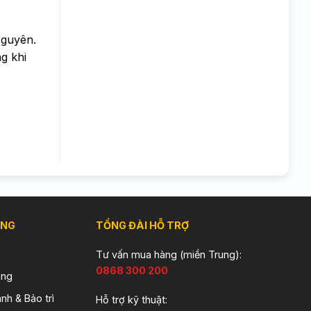
Nguyên.
g khi
ÀNG
TỔNG ĐÀI HỖ TRỢ
Tư vấn mua hàng (miền Trung):
0868 300 200
àng
nh & Bảo trì
Hỗ trợ kỹ thuật: