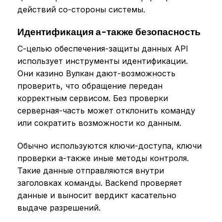
действий со-стороны системы.
Идентификация а-также безопасность
С-целью обеспечения-защиты данных API
использует инструменты идентификации.
Они казино Вулкан дают-возможность
проверить, что обращение передан
корректным сервисом. Без проверки
серверная-часть может отклонить команду
или сократить возможности ко данным.
Обычно используются ключи-доступа, ключи
проверки а-также иные методы контроля.
Такие данные отправляются внутри
заголовках команды. Backend проверяет
данные и выносит вердикт касательно
выдаче разрешений.