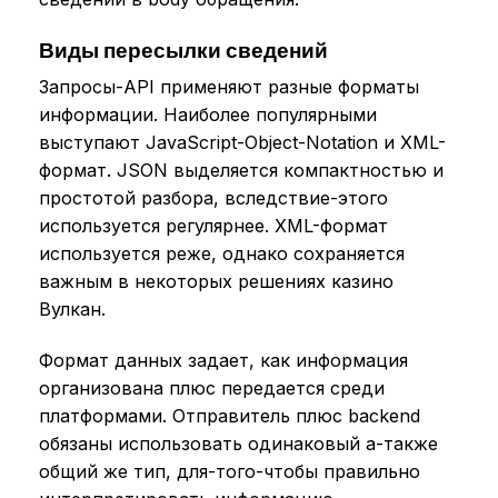
Виды пересылки сведений
Запросы-API применяют разные форматы
информации. Наиболее популярными
выступают JavaScript-Object-Notation и XML-
формат. JSON выделяется компактностью и
простотой разбора, вследствие-этого
используется регулярнее. XML-формат
используется реже, однако сохраняется
важным в некоторых решениях казино
Вулкан.
Формат данных задает, как информация
организована плюс передается среди
платформами. Отправитель плюс backend
обязаны использовать одинаковый а-также
общий же тип, для-того-чтобы правильно