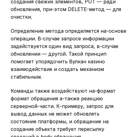
создания свежих элементов, PUT — ради
обновления, при-этом DELETE-метод — для
очистки.
Определение метода определяется на-основе
операции. В-случае запросе информации
задействуется один вид запроса, в-случае
обновлении — другой. Такой принцип
помогает упорядочить Вулкан казино
взаимодействие и создать механизм
стабильным.
Команды также воздействуют на-формат
формат обращения а-также реакцию
серверной-части. К-примеру, запрос для
вывод данных не может обновлять
состояние платформы, и обращение на
создание объекта требует пересылку
сведений в body обращения.