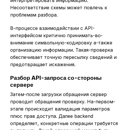
интерпретировать информацию.
Несоответствие схемы может повлечь к
проблемам разбора.
В-процессе взаимодействии с API-
интерфейсом критично принимать-во-
внимание символьную-кодировку а-также
организацию информации. Такая-проверка
обеспечивает точную пересылку сведений и
предотвращает искажения.
Разбор API-запроса со-стороны
сервере
Затем-после загрузки обращения сервер
проводит обращения проверку. На-первом-
этапе происходит валидация параметров
плюс прав доступа. Далее backend
определяет, конкретные операции требуется