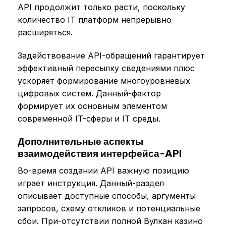
API продолжит только расти, поскольку
количество IT платформ непрерывно
расширяться.
Задействование API-обращений гарантирует
эффективный пересылку сведениями плюс
ускоряет формирование многоуровневых
цифровых систем. Данный-фактор
формирует их основным элементом
современной IT-сферы и IT среды.
Дополнительные аспекты
взаимодействия интерфейса-API
Во-время создании API важную позицию
играет инструкция. Данный-раздел
описывает доступные способы, аргументы
запросов, схему откликов и потенциальные
сбои. При-отсутствии полной Вулкан казино