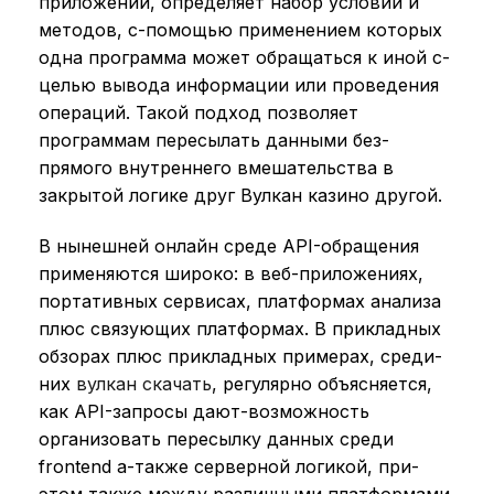
приложений, определяет набор условий и
методов, с-помощью применением которых
одна программа может обращаться к иной с-
целью вывода информации или проведения
операций. Такой подход позволяет
программам пересылать данными без-
прямого внутреннего вмешательства в
закрытой логике друг Вулкан казино другой.
В нынешней онлайн среде API-обращения
применяются широко: в веб-приложениях,
портативных сервисах, платформах анализа
плюс связующих платформах. В прикладных
обзорах плюс прикладных примерах, среди-
них
вулкан скачать
, регулярно объясняется,
как API-запросы дают-возможность
организовать пересылку данных среди
frontend а-также серверной логикой, при-
этом также между различными платформами.