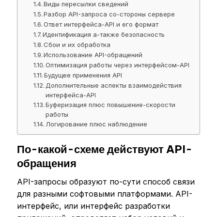
Виды пересылки сведений
Разбор API-запроса со-стороны сервере
Ответ интерфейса-API и его формат
Идентификация а-также безопасность
Сбои и их обработка
Использование API-обращений
Оптимизация работы через интерфейсом-API
Будущее применения API
Дополнительные аспекты взаимодействия
интерфейса-API
Буферизация плюс повышение-скорости
работы
Логирование плюс наблюдение
По-какой-схеме действуют API-
обращения
API-запросы образуют по-сути способ связи
для разными софтовыми платформами. API-
интерфейс, или интерфейс разработки