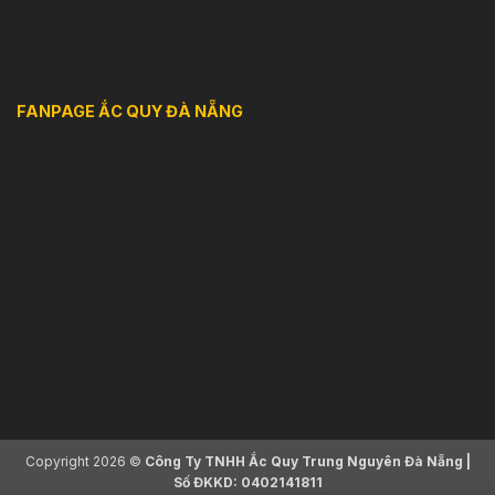
FANPAGE ẮC QUY ĐÀ NẴNG
Copyright 2026 ©
Công Ty TNHH Ắc Quy Trung Nguyên Đà Nẵng |
Số ĐKKD: 0402141811