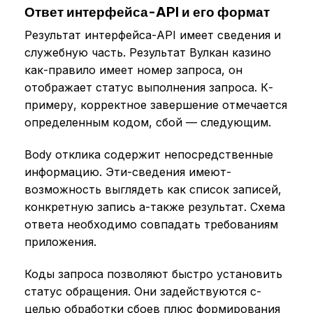
Ответ интерфейса-API и его формат
Результат интерфейса-API имеет сведения и
служебную часть. Результат Вулкан казино
как-правило имеет номер запроса, он
отображает статус выполнения запроса. К-
примеру, корректное завершение отмечается
определенным кодом, сбой — следующим.
Body отклика содержит непосредственные
информацию. Эти-сведения имеют-
возможность выглядеть как список записей,
конкретную запись а-также результат. Схема
ответа необходимо совпадать требованиям
приложения.
Коды запроса позволяют быстро установить
статус обращения. Они задействуются с-
целью обработки сбоев плюс формирования