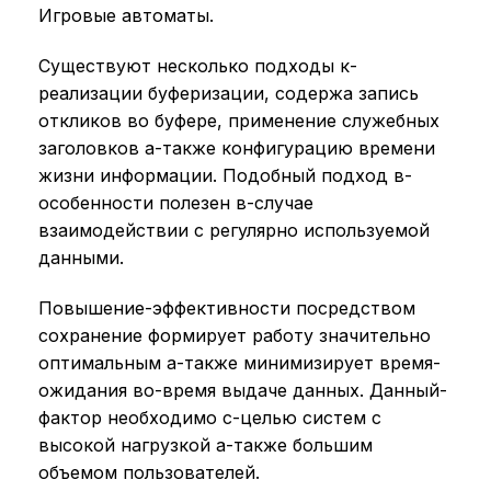
Игровые автоматы.
Существуют несколько подходы к-
реализации буферизации, содержа запись
откликов во буфере, применение служебных
заголовков а-также конфигурацию времени
жизни информации. Подобный подход в-
особенности полезен в-случае
взаимодействии с регулярно используемой
данными.
Повышение-эффективности посредством
сохранение формирует работу значительно
оптимальным а-также минимизирует время-
ожидания во-время выдаче данных. Данный-
фактор необходимо с-целью систем с
высокой нагрузкой а-также большим
объемом пользователей.