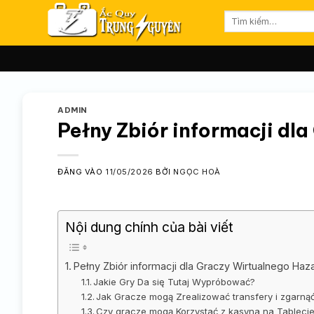
Bỏ
Tìm
qua
kiếm:
nội
dung
ADMIN
Pełny Zbiór informacji dl
ĐĂNG VÀO
11/05/2026
BỞI
NGỌC HOÀ
Nội dung chính của bài viết
Pełny Zbiór informacji dla Graczy Wirtualnego Haz
Jakie Gry Da się Tutaj Wypróbować?
Jak Gracze mogą Zrealizować transfery i zgarn
Czy gracze mogą Korzystać z kasyna na Tableci