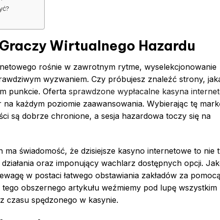
yć?
a Graczy Wirtualnego Hazardu
rnetowego rośnie w zawrotnym rytme, wyselekcjonowanie
prawdziwym wyzwaniem. Czy próbujesz znaleźć strony, jaka
ym punkcie. Oferta
sprawdzone wypłacalne kasyna interne
er na każdym poziomie zaawansowania. Wybierając tę mark
i są dobrze chronione, a sesja hazardowa toczy się na
a świadomość, że dzisiejsze kasyno internetowe to nie t
ć działania oraz imponujący wachlarz dostępnych opcji. Ja
zewagę w postaci łatwego obstawiania zakładów za pomoc
ch tego obszernego artykułu weźmiemy pod lupę wszystkim
 z czasu spędzonego w kasynie.