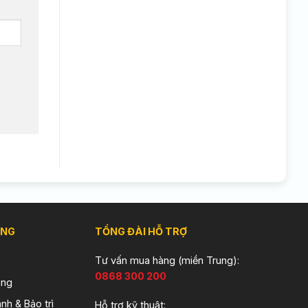
ÀNG
TỔNG ĐÀI HỖ TRỢ
Tư vấn mua hàng (miền Trung):
0868 300 200
àng
nh & Bảo trì
Hỗ trợ kỹ thuật: