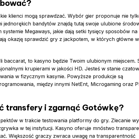
róbować?
akie klienci mogą sprawdzać. Wybór gier proponuje nie tyl
ni jednorękich bandytów znajdą tutaj swoje ulubione środow
 systemie Megaways, jakie dają setki tysięcy sposobów na
ają okazję sprawdzić gry z jackpotem, w których główne 
czyli baccarat, to kasyno będzie Twoim ulubionym miejscem. 
jonalnymi krupierami w jakości HD. Jesteś w stanie czato
wania w fizycznym kasynie. Powyższe produkcje są
ogramowania, między innymi NetEnt, Microgaming oraz P
ć transfery i zgarnąć Gotówkę?
spektów w trakcie testowania platformy do gry. Zlecanie wy
grywka w tej instytucji. Kasyno oferuje mnóstwo transpar
stać. Większość graczy zwraca uwagę na transparentność