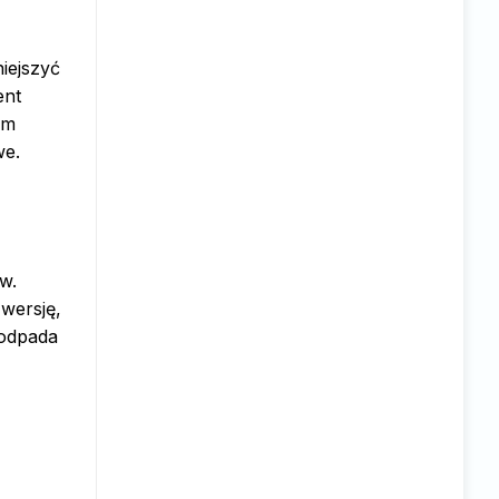
iejszyć
ent
am
we.
w.
wersję,
 odpada