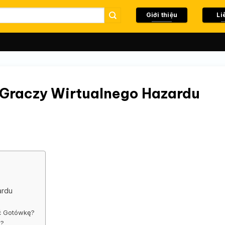
Giới thiệu
Li
a Graczy Wirtualnego Hazardu
ardu
ąć Gotówkę?
e?