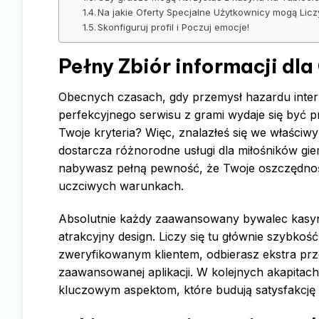
Na jakie Oferty Specjalne Użytkownicy mogą Licz
Skonfiguruj profil i Poczuj emocje!
Pełny Zbiór informacji dl
Obecnych czasach, gdy przemysł hazardu inte
perfekcyjnego serwisu z grami wydaje się być 
Twoje kryteria? Więc, znalazłeś się we właściw
dostarcza różnorodne usługi dla miłośników gi
nabywasz pełną pewność, że Twoje oszczędnośc
uczciwych warunkach.
Absolutnie każdy zaawansowany bywalec kasyn m
atrakcyjny design. Liczy się tu głównie szybkoś
zweryfikowanym klientem, odbierasz ekstra pr
zaawansowanej aplikacji. W kolejnych akapita
kluczowym aspektom, które budują satysfakcję