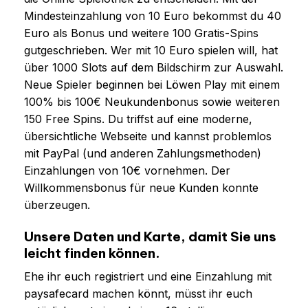
Mindesteinzahlung von 10 Euro bekommst du 40
Euro als Bonus und weitere 100 Gratis-Spins
gutgeschrieben. Wer mit 10 Euro spielen will, hat
über 1000 Slots auf dem Bildschirm zur Auswahl.
Neue Spieler beginnen bei Löwen Play mit einem
100% bis 100€ Neukundenbonus sowie weiteren
150 Free Spins. Du triffst auf eine moderne,
übersichtliche Webseite und kannst problemlos
mit PayPal (und anderen Zahlungsmethoden)
Einzahlungen von 10€ vornehmen. Der
Willkommensbonus für neue Kunden konnte
überzeugen.
Unsere Daten und Karte, damit Sie uns
leicht finden können.
Ehe ihr euch registriert und eine Einzahlung mit
paysafecard machen könnt, müsst ihr euch