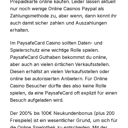
Prepaidkarte online kaufen. Leider lassen aktuell
nur noch wenige Online Casinos Paypal als
Zahlungsmethode zu, aber wenn, dann könnt ihr
auch damit sicher zahlen und Auszahlungen
erhalten.
Im PaysafeCard Casino sollten Daten- und
Spielerschutz eine wichtige Rolle spielen.
PaysafeCard Guthaben bekommst du online,
aber auch an vielen örtlichen Verkaufsstellen.
Diesen erhältst an vielen Verkaufsstellen oder
online bei autorisierten Anbietern. Für Online
Casino Besucher dürfte dies also keine Rolle
spielen, da eine PaysafeCard oft explizit für einen
Besuch aufgeladen wird.
Der 200% bis 100€ Neukundenbonus (plus 200
Freispiele) ist ein wesentlicher Grund, um sich für
die Online Spielothek zu entscheiden. Mit der