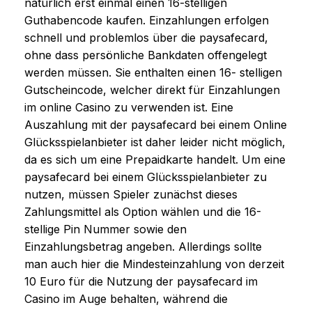
natürlich erst einmal einen 16-stelligen
Guthabencode kaufen. Einzahlungen erfolgen
schnell und problemlos über die paysafecard,
ohne dass persönliche Bankdaten offengelegt
werden müssen. Sie enthalten einen 16- stelligen
Gutscheincode, welcher direkt für Einzahlungen
im online Casino zu verwenden ist. Eine
Auszahlung mit der paysafecard bei einem Online
Glücksspielanbieter ist daher leider nicht möglich,
da es sich um eine Prepaidkarte handelt. Um eine
paysafecard bei einem Glücksspielanbieter zu
nutzen, müssen Spieler zunächst dieses
Zahlungsmittel als Option wählen und die 16-
stellige Pin Nummer sowie den
Einzahlungsbetrag angeben. Allerdings sollte
man auch hier die Mindesteinzahlung von derzeit
10 Euro für die Nutzung der paysafecard im
Casino im Auge behalten, während die