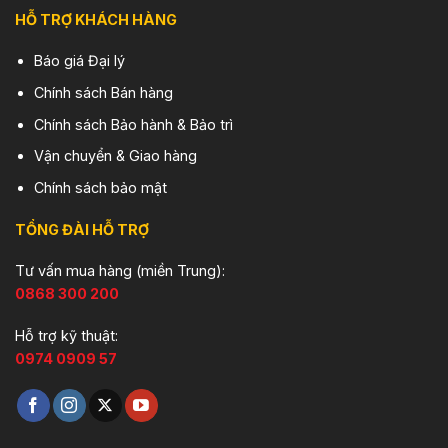
HỖ TRỢ KHÁCH HÀNG
Báo giá Đại lý
Chính sách Bán hàng
Chính sách Bảo hành & Bảo trì
Vận chuyển & Giao hàng
Chính sách bảo mật
TỔNG ĐÀI HỖ TRỢ
Tư vấn mua hàng (miền Trung):
0868 300 200
Hỗ trợ kỹ thuật:
0974 0909 57