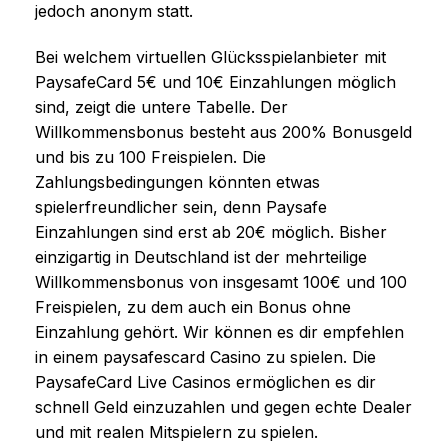
jedoch anonym statt.
Bei welchem virtuellen Glücksspielanbieter mit
PaysafeCard 5€ und 10€ Einzahlungen möglich
sind, zeigt die untere Tabelle. Der
Willkommensbonus besteht aus 200% Bonusgeld
und bis zu 100 Freispielen. Die
Zahlungsbedingungen könnten etwas
spielerfreundlicher sein, denn Paysafe
Einzahlungen sind erst ab 20€ möglich. Bisher
einzigartig in Deutschland ist der mehrteilige
Willkommensbonus von insgesamt 100€ und 100
Freispielen, zu dem auch ein Bonus ohne
Einzahlung gehört. Wir können es dir empfehlen
in einem paysafescard Casino zu spielen. Die
PaysafeCard Live Casinos ermöglichen es dir
schnell Geld einzuzahlen und gegen echte Dealer
und mit realen Mitspielern zu spielen.