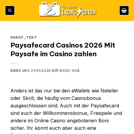
Bỏ
qua
nội
dung
READY_TEXT
Paysafecard Casinos 2026 Mit
Paysafe im Casino zahlen
ĐĂNG VÀO
21/01/2025
BỞI
NGỌC HOÀ
Anders ist das nur bei den eWallets wie Neteller
oder Skrill, die häufig vom Casinobonus
ausgeschlossen sind. Auch mit der Paysafecard
sind euch der Willkommensbonus, Freispiele und
andere im Online Casino angebotenen Boni
sicher. Ihr könnt euch aber auch eine