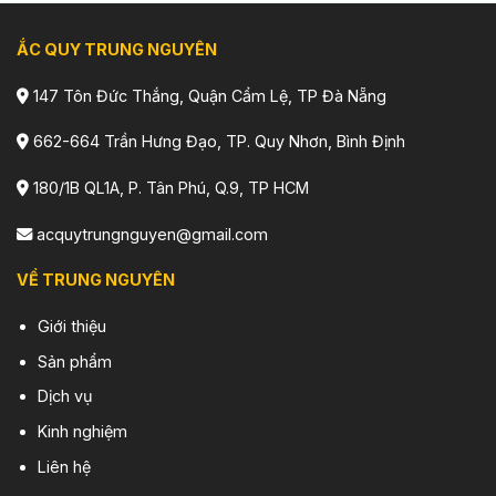
ẮC QUY TRUNG NGUYÊN
147 Tôn Đức Thắng, Quận Cẩm Lệ, TP Đà Nẵng
662-664 Trần Hưng Đạo, TP. Quy Nhơn, Bình Định
180/1B QL1A, P. Tân Phú, Q.9, TP HCM
acquytrungnguyen@gmail.com
VỀ TRUNG NGUYÊN
Giới thiệu
Sản phẩm
Dịch vụ
Kinh nghiệm
Liên hệ