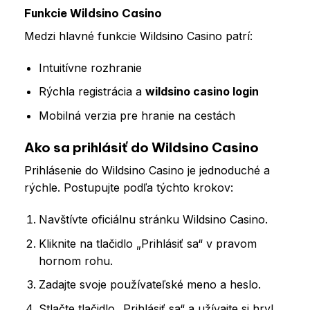
Funkcie Wildsino Casino
Medzi hlavné funkcie Wildsino Casino patrí:
Intuitívne rozhranie
Rýchla registrácia a
wildsino casino login
Mobilná verzia pre hranie na cestách
Ako sa prihlásiť do Wildsino Casino
Prihlásenie do Wildsino Casino je jednoduché a
rýchle. Postupujte podľa týchto krokov:
Navštívte oficiálnu stránku Wildsino Casino.
Kliknite na tlačidlo „Prihlásiť sa“ v pravom
hornom rohu.
Zadajte svoje používateľské meno a heslo.
Stlačte tlačidlo „Prihlásiť sa“ a užívajte si hry!