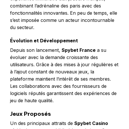
combinant l’adrénaline des paris avec des
fonctionnalités innovantes. En peu de temps, elle
s’est imposée comme un acteur incontournable
du secteur.
Évolution et Développement
Depuis son lancement,
Spybet France
a su
évoluer avec la demande croissante des
utilisateurs. Grâce à des mises à jour régulières et
à l’ajout constant de nouveaux jeux, la
plateforme maintient l’intérêt de ses membres.
Les collaborations avec des fournisseurs de
logiciels réputés garantissent des expériences de
jeu de haute qualité.
Jeux Proposés
Un des principaux attraits de
Spybet Casino