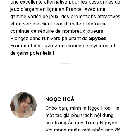
une excellente alternative pour les passionnés de
jeux d’argent en ligne en France. Avec une
gamme variée de jeux, des promotions attractives
et un service client réactif, cette plateforme
continue de séduire de nombreux joueurs.
Plongez dans l’univers palpitant de
Spybet
France
et découvrez un monde de mystères et
de gains potentiels !
NGỌC HOÀ
Chào bạn, mình là Ngọc Hoà - là
một tác giả phụ trách nội dung
của trang Ắc quy Trung Nguyên.
Với mong muốn một phần nào đó