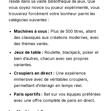
réside dans sa vaste bibliothèque de jeux. Que
vous soyez novice ou joueur expérimenté, vous
trouverez forcément votre bonheur parmi les
catégories suivantes :
Machines à sous :
Plus de 500 titres, allant
des classiques aux créations modernes, avec
des thèmes variés.
Jeux de table :
Roulette, blackjack, poker et
bien d’autres, chacun avec ses propres
variantes.
Croupiers en direct :
Une expérience
immersive avec de véritables croupiers,
permettant d’interagir en temps réel.
Paris sportifs :
Bet sur vos équipes préférées
avec une offre complète de paris en direct.