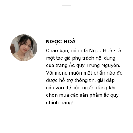
NGỌC HOÀ
Chào bạn, mình là Ngọc Hoà - là
một tác giả phụ trách nội dung
của trang Ắc quy Trung Nguyên.
Với mong muốn một phần nào đó
được hỗ trợ thông tin, giải đáp
các vấn đề của người dùng khi
chọn mua các sản phẩm ắc quy
chính hãng!