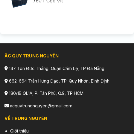
750T Cọc Vít
ẮC QUY TRUNG NGUYÊN
147 Tôn Đức Thắng, Quận Cẩm Lệ, TP Đà Nẵng
662-664 Trần Hưng Đạo, TP. Quy Nhơn, Bình Định
180/1B QL1A, P. Tân Phú, Q.9, TP HCM
acquytrungnguyen@gmail.com
VỀ TRUNG NGUYÊN
Giới thiệu