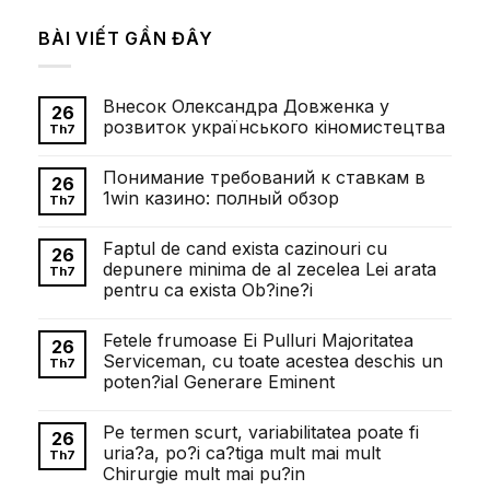
BÀI VIẾT GẦN ĐÂY
Внесок Олександра Довженка у
26
розвиток українського кіномистецтва
Th7
Không
có
Понимание требований к ставкам в
bình
26
luận
1win казино: полный обзор
Th7
ở
Внесок
Không
Олександра
có
Faptul de cand exista cazinouri cu
Довженка
bình
26
у
luận
depunere minima de al zecelea Lei arata
Th7
розвиток
ở
pentru ca exista Ob?ine?i
українського
Понимание
кіномистецтва
требований
Không
к
có
ставкам
Fetele frumoase Ei Pulluri Majoritatea
bình
26
в
luận
Serviceman, cu toate acestea deschis un
1win
Th7
ở
казино:
poten?ial Generare Eminent
Faptul
полный
de
обзор
Không
cand
có
exista
Pe termen scurt, variabilitatea poate fi
bình
26
cazinouri
luận
uria?a, po?i ca?tiga mult mai mult
cu
Th7
ở
depunere
Chirurgie mult mai pu?in
Fetele
minima
frumoase