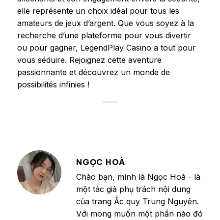
elle représente un choix idéal pour tous les
amateurs de jeux d’argent. Que vous soyez à la
recherche d’une plateforme pour vous divertir
ou pour gagner, LegendPlay Casino a tout pour
vous séduire. Rejoignez cette aventure
passionnante et découvrez un monde de
possibilités infinies !
NGỌC HOÀ
Chào bạn, mình là Ngọc Hoà - là
một tác giả phụ trách nội dung
của trang Ắc quy Trung Nguyên.
Với mong muốn một phần nào đó