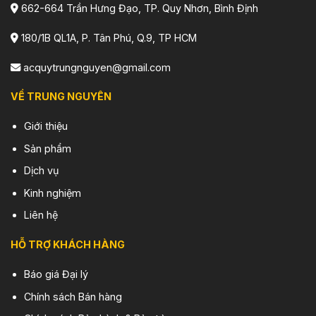
662-664 Trần Hưng Đạo, TP. Quy Nhơn, Bình Định
180/1B QL1A, P. Tân Phú, Q.9, TP HCM
acquytrungnguyen@gmail.com
VỀ TRUNG NGUYÊN
Giới thiệu
Sản phẩm
Dịch vụ
Kinh nghiệm
Liên hệ
HỖ TRỢ KHÁCH HÀNG
Báo giá Đại lý
Chính sách Bán hàng