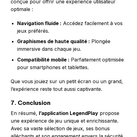
conçue pour offrir une expérience utilisateur
optimale :
Navigation fluide :
Accédez facilement à vos
jeux préférés.
Graphismes de haute qualité :
Plongée
immersive dans chaque jeu.
Compatibilité mobile :
Parfaitement optimisée
pour smartphones et tablettes.
Que vous jouiez sur un petit écran ou un grand,
l’expérience reste tout aussi captivante.
7. Conclusion
En résumé,
l’application LegendPlay
propose
une expérience de jeu unique et enrichissante.
Avec sa vaste sélection de jeux, ses bonus
alléchants et son engagement envers la sécurité,