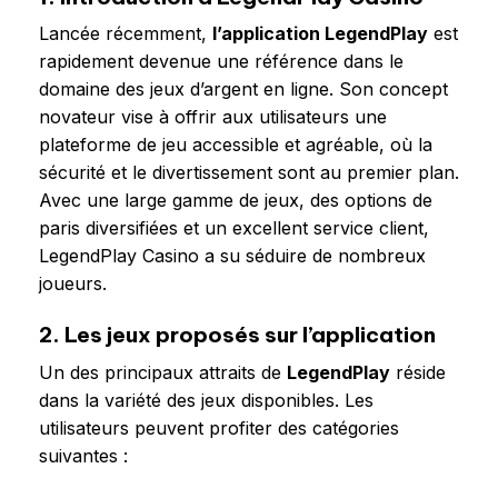
Lancée récemment,
l’application LegendPlay
est
rapidement devenue une référence dans le
domaine des jeux d’argent en ligne. Son concept
novateur vise à offrir aux utilisateurs une
plateforme de jeu accessible et agréable, où la
sécurité et le divertissement sont au premier plan.
Avec une large gamme de jeux, des options de
paris diversifiées et un excellent service client,
LegendPlay Casino a su séduire de nombreux
joueurs.
2. Les jeux proposés sur l’application
Un des principaux attraits de
LegendPlay
réside
dans la variété des jeux disponibles. Les
utilisateurs peuvent profiter des catégories
suivantes :