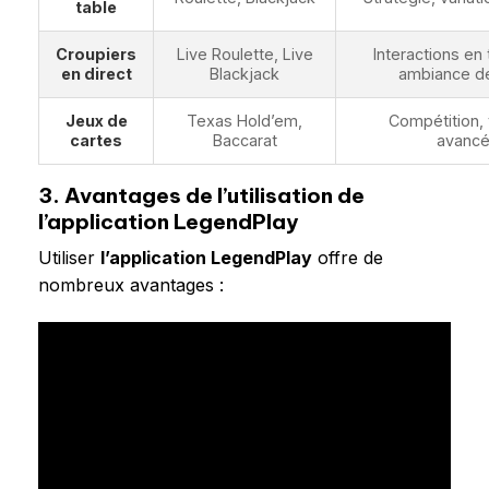
table
Croupiers
Live Roulette, Live
Interactions en
en direct
Blackjack
ambiance d
Jeux de
Texas Hold’em,
Compétition, 
cartes
Baccarat
avanc
3. Avantages de l’utilisation de
l’application LegendPlay
Utiliser
l’application LegendPlay
offre de
nombreux avantages :