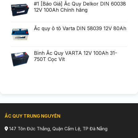
Chirurgie
#1 [Báo Giá] Ắc Quy Delkor DIN 60038
mult
12V 100Ah Chính hãng
mai
pu?
in
Ắc quy ô tô Varta DIN 58039 12V 80Ah
Bình Ắc Quy VARTA 12V 100Ah 31-
750T Cọc Vít
ẮC QUY TRUNG NGUYÊN
147 Tôn Đức Thắng, Quận Cẩm Lệ, TP Đà Nẵng