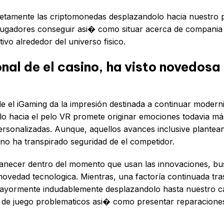
letamente las criptomonedas desplazandolo hacia nuestro p
s jugadores conseguir asi� como situar acerca de compania
ivo alrededor del universo fisico.
onal de el casino, ha visto novedosa
 de el iGaming da la impresión destinada a continuar modern
lo hacia el pelo VR promete originar emociones todavia má
rsonalizadas. Aunque, aquellos avances inclusive plantea
no ha transpirado seguridad de el competidor.
anecer dentro del momento que usan las innovaciones, b
ovedad tecnologica. Mientras, una factoría continuada tra
mayormente indudablemente desplazandolo hasta nuestro c
es de juego problematicos asi� como presentar reparacione