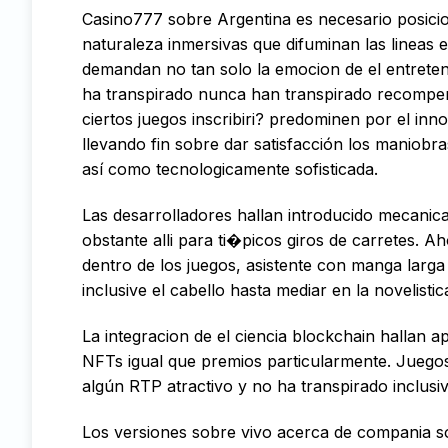
Casino777 sobre Argentina es necesario posicio
naturaleza inmersivas que difuminan las lineas 
demandan no tan solo la emocion de el entreteni
ha transpirado nunca han transpirado recompens
ciertos juegos inscribiri? predominen por el in
llevando fin sobre dar satisfacción los maniobra
así­ como tecnologicamente sofisticada.
Las desarrolladores hallan introducido mecani
obstante alli para ti�picos giros de carretes. Ah
dentro de los juegos, asistente con manga larg
inclusive el cabello hasta mediar en la novelisti
La integracion de el ciencia blockchain halla
NFTs igual que premios particularmente. Jueg
algún RTP atractivo y no ha transpirado inclusive
Los versiones sobre vivo acerca de compania so