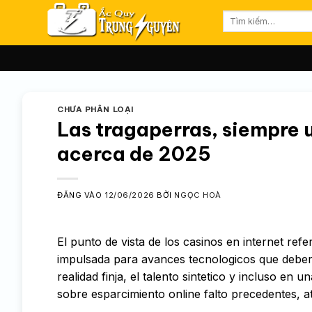
Bỏ
Tìm
qua
kiếm:
nội
dung
CHƯA PHÂN LOẠI
Las tragaperras, siempre u
acerca de 2025
ĐĂNG VÀO
12/06/2026
BỞI
NGỌC HOÀ
El punto de vista de los casinos en internet ref
impulsada para avances tecnologicos que deberí
realidad finja, el talento sintetico y incluso en
sobre esparcimiento online falto precedentes, a