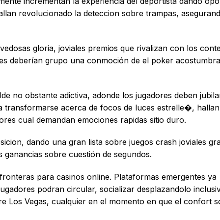
mente incrementan la experiencia del deportista dando op
hallan revolucionado la deteccion sobre trampas, asegurand
vedosas gloria, joviales premios que rivalizan con los cont
deres deberían grupo una conmoción de el poker acostumbr
de no obstante adictiva, adonde los jugadores deben jubila
a transformarse acerca de focos de luces estrelle�, hallan
ores cual demandan emociones rapidas sitio duro.
osicion, dando una gran lista sobre juegos crash joviales gr
es ganancias sobre cuestión de segundos.
ronteras para casinos online. Plataformas emergentes ya
ugadores podran circular, socializar desplazandolo inclusi
re Los Vegas, cualquier en el momento en que el confort 