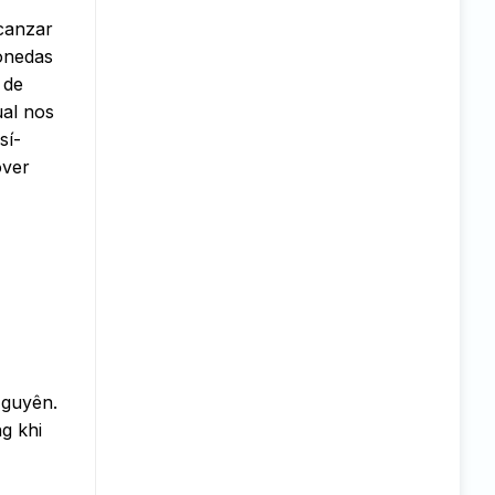
lcanzar
onedas
 de
ual nos
sí­
over
Nguyên.
g khi