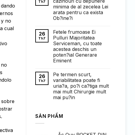
cazinouri cu depunere
Th7
ở
, dando
minima de al zecelea Lei
Понимание
требований
arata pentru ca exista
dernos
к
Ob?ine?i
ставкам
 y no
в
Không
1win
a cual
có
казино:
Fetele frumoase Ei
bình
26
полный
luận
Pulluri Majoritatea
Th7
обзор
ở
Serviceman, cu toate
tivo
Faptul
de
acestea deschis un
cand
poten?ial Generare
exista
cazinouri
Eminent
cu
 no
Không
depunere
có
minima
as
Pe termen scurt,
bình
de
26
luận
al
ndolo
variabilitatea poate fi
Th7
ở
zecelea
uria?a, po?i ca?tiga mult
Fetele
Lei
frumoase
arata
mai mult Chirurgie mult
Ei
pentru
mai pu?in
Pulluri
ca
 sobre
Majoritatea
exista
Không
Serviceman,
Ob?
có
strar
cu
ine?
bình
toate
i
SẢN PHẨM
luận
.
acestea
ở
deschis
Pe
un
termen
poten?
ectiva
scurt,
ial
Ắc Quy ROCKET DIN
variabilitatea