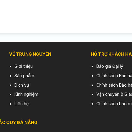
VỀ TRUNG NGUYÊN
HỖ TRỢ KHÁCH H
Giới thiệu
Báo giá Đại lý
Sản phẩm
Chính sách Bán h
Dịch vụ
Chính sách Bảo hà
Kinh nghiệm
Vận chuyển & Gia
Liên hệ
Chính sách bảo m
ẮC QUY ĐÀ NẴNG