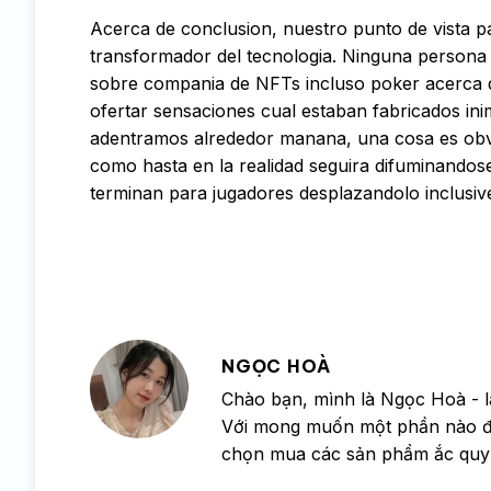
Acerca de conclusion, nuestro punto de vista pa
transformador del tecnologia. Ninguna person
sobre compania de NFTs incluso poker acerca de
ofertar sensaciones cual estaban fabricados ini
adentramos alrededor manana, una cosa es obvia
como hasta en la realidad seguira difuminandos
terminan para jugadores desplazandolo inclusive
NGỌC HOÀ
Chào bạn, mình là Ngọc Hoà - l
Với mong muốn một phần nào đó 
chọn mua các sản phẩm ắc quy