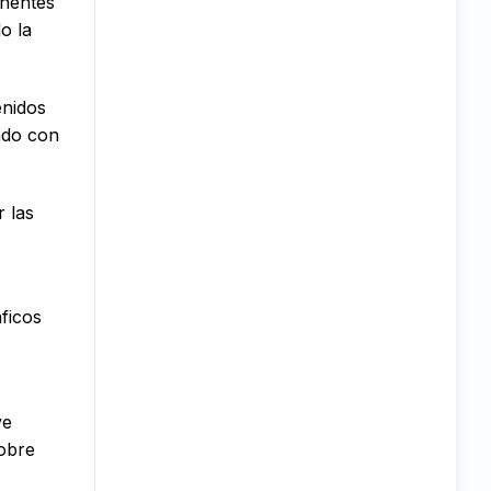
onentes
o la
enidos
ado con
r las
aficos
ve
sobre