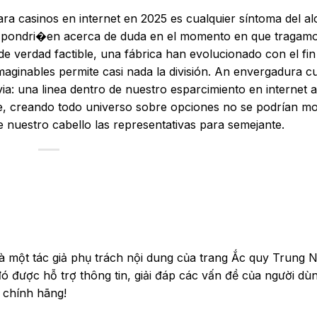
ra casinos en internet en 2025 es cualquier síntoma del a
a pondri�en acerca de duda en el momento en que tragam
 verdad factible, una fábrica han evolucionado con el fin
maginables permite casi nada la división. An envergadura c
: una linea dentro de nuestro esparcimiento en internet a
e, creando todo universo sobre opciones no se podrí­an m
 nuestro cabello las representativas para semejante.
à một tác giả phụ trách nội dung của trang Ắc quy Trung 
được hỗ trợ thông tin, giải đáp các vấn đề của người dùn
 chính hãng!