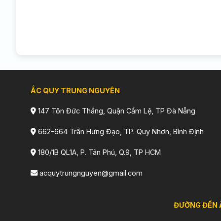
ẮC QUY TRUNG NGUYÊN
147 Tôn Đức Thắng, Quận Cẩm Lệ, TP Đà Nẵng
662-664 Trần Hưng Đạo, TP. Quy Nhơn, Bình Định
180/1B QL1A, P. Tân Phú, Q.9, TP HCM
acquytrungnguyen@gmail.com
ĐƯỜNG ĐẾN 