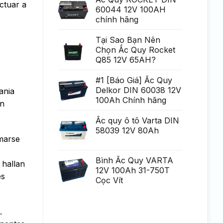
ctuar a
Generare
poate
60044 12V 100AH
Eminent
fi
chính hãng
uria?
a,
po?
i
Tại Sao Bạn Nên
ca?
Chọn Ắc Quy Rocket
tiga
mult
Q85 12V 65AH?
mai
mult
Chirurgie
#1 [Báo Giá] Ắc Quy
mult
Delkor DIN 60038 12V
ania
mai
pu?
100Ah Chính hãng
en
in
Ắc quy ô tô Varta DIN
58039 12V 80Ah
lmarse
Bình Ắc Quy VARTA
 hallan
12V 100Ah 31-750T
es
Cọc Vít
.