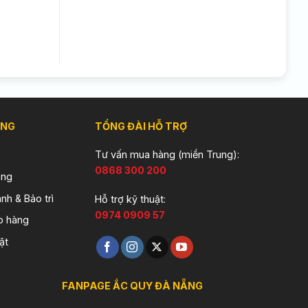
ÀNG
TỔNG ĐÀI HỖ TRỢ
Tư vấn mua hàng (miền Trung):
0868 300 200
àng
nh & Bảo trì
Hỗ trợ kỹ thuật:
0974 0909 57
o hàng
ật
FANPAGE ẮC QUY ĐÀ NẴNG