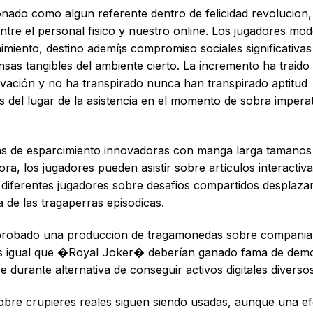
nado como algun referente dentro de felicidad revolucion
entre el personal fisico y nuestro online. Los jugadores mo
miento, destino ademí¡s compromiso sociales significativas
as tangibles del ambiente cierto. La incremento ha traido 
novación y no ha transpirado nunca han transpirado aptitud
s del lugar de la asistencia en el momento de sobra impera
cas de esparcimiento innovadoras con manga larga tamanos
ora, los jugadores pueden asistir sobre artículos interactiv
a diferentes jugadores sobre desafios compartidos desplaza
ca de las tragaperras episodicas.
n aprobado una produccion de tragamonedas sobre compania
os igual que �Royal Joker� deberían ganado fama de demo
 durante alternativa de conseguir activos digitales diversos
bre crupieres reales siguen siendo usadas, aunque una ef