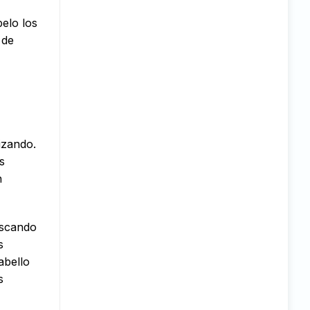
elo los
 de
izando.
s
n
uscando
s
abello
s