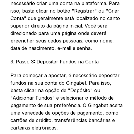
necessário criar uma conta na plataforma. Para
isso, basta clicar no botão "Registrar" ou "Criar
Conta" que geralmente está localizado no canto
superior direito da página inicial. Você será
direcionado para uma página onde deverá
preencher seus dados pessoais, como nome,
data de nascimento, e-mail e senha.
3. Passo 3: Depositar Fundos na Conta
Para começar a apostar, é necessário depositar
fundos na sua conta do Gingabet. Para isso,
basta clicar na opção de "Depósito" ou
"Adicionar Fundos" e selecionar o método de
pagamento de sua preferência. O Gingabet aceita
uma variedade de opções de pagamento, como
cartões de crédito, transferências bancárias e
carteiras eletrônicas.