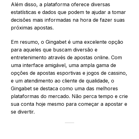
Além disso, a plataforma oferece diversas
estatísticas e dados que podem te ajudar a tomar
decisões mais informadas na hora de fazer suas
próximas apostas.
Em resumo, o Gingabet é uma excelente opção
para aqueles que buscam diversão e
entretenimento através de apostas online. Com
uma interface amigável, uma ampla gama de
opções de apostas esportivas e jogos de cassino,
e um atendimento ao cliente de qualidade, o
Gingabet se destaca como uma das melhores
plataformas do mercado. Não perca tempo e crie
sua conta hoje mesmo para começar a apostar e
se divertir.