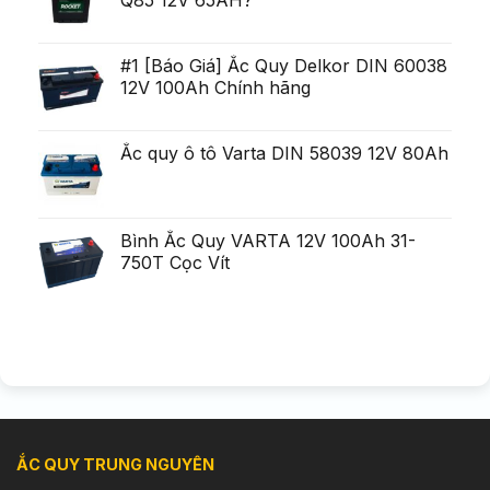
Q85 12V 65AH?
tiga
mult
mai
mult
Chirurgie
#1 [Báo Giá] Ắc Quy Delkor DIN 60038
mult
12V 100Ah Chính hãng
mai
pu?
in
Ắc quy ô tô Varta DIN 58039 12V 80Ah
Bình Ắc Quy VARTA 12V 100Ah 31-
750T Cọc Vít
ẮC QUY TRUNG NGUYÊN