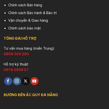
Chính sách Bán hàng
Chính sách Bảo hành & Bảo trì
Vận chuyển & Giao hàng
Chính sách bảo mật
TỔNG ĐÀI HỖ TRỢ
Tư vấn mua hàng (miền Trung):
0868 300 200
Hỗ trợ kỹ thuật:
0974 0909 57
ĐƯỜNG ĐẾN ẮC QUY ĐÀ NẴNG