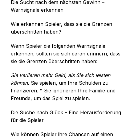
Die Sucht nach dem nächsten Gewinn –
Warnsignale erkennen
Wie erkennen Spieler, dass sie die Grenzen
überschritten haben?
Wenn Spieler die folgenden Warnsignale
erkennen, sollten sie sich daran erinnern, dass
sie die Grenzen überschritten haben:
Sie verlieren mehr Geld, als Sie sich leisten
können.
Sie spielen, um Ihre Schulden zu
finanzieren. * Sie ignorieren Ihre Familie und
Freunde, um das Spiel zu spielen.
Die Suche nach Glück – Eine Herausforderung
für die Spieler
Wie können Spieler ihre Chancen auf einen