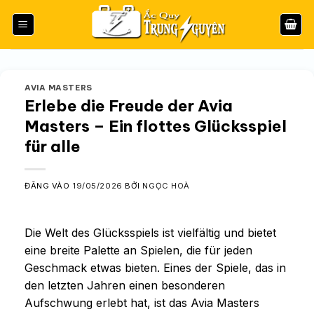
Bỏ
qua
nội
dung
AVIA MASTERS
Erlebe die Freude der Avia
Masters – Ein flottes Glücksspiel
für alle
ĐĂNG VÀO
19/05/2026
BỞI
NGỌC HOÀ
Die Welt des Glücksspiels ist vielfältig und bietet
eine breite Palette an Spielen, die für jeden
Geschmack etwas bieten. Eines der Spiele, das in
den letzten Jahren einen besonderen
Aufschwung erlebt hat, ist das Avia Masters