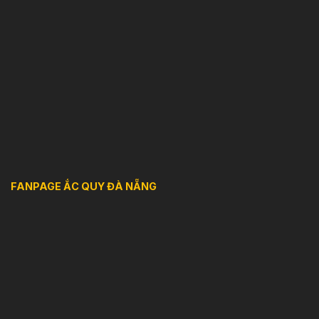
FANPAGE ẮC QUY ĐÀ NẴNG