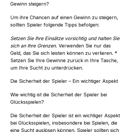
Gewinn steigern?
Um ihre Chancen auf einen Gewinn zu steigern,
sollten Spieler folgende Tipps befolgen:
Setzen Sie Ihre Einsätze vorsichtig und halten Sie
sich an Ihre Grenzen.
Verwenden Sie nur das
Geld, das Sie sich leisten können zu verlieren. *
Setzen Sie Ihre Gewinne zurück in Ihre Tasche,
um Ihre Sucht zu unterdrücken.
Die Sicherheit der Spieler – Ein wichtiger Aspekt
Wie wichtig ist die Sicherheit der Spieler bei
Glücksspielen?
Die Sicherheit der Spieler ist ein wichtiger Aspekt
bei Glücksspielen, insbesondere bei Spielen, die
eine Sucht auslösen können. Spieler sollten sich