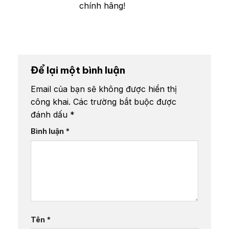
chính hãng!
Để lại một bình luận
Email của bạn sẽ không được hiển thị
công khai.
Các trường bắt buộc được
đánh dấu
*
Bình luận
*
Tên
*