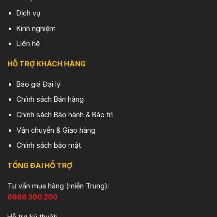
Dịch vụ
Kinh nghiệm
Liên hệ
HỖ TRỢ KHÁCH HÀNG
Báo giá Đại lý
Chính sách Bán hàng
Chính sách Bảo hành & Bảo trì
Vận chuyển & Giao hàng
Chính sách bảo mật
TỔNG ĐÀI HỖ TRỢ
Tư vấn mua hàng (miền Trung):
0868 300 200
Hỗ trợ kỹ thuật: