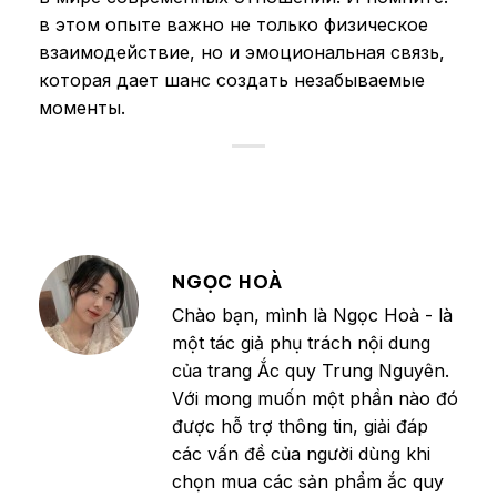
в этом опыте важно не только физическое
взаимодействие, но и эмоциональная связь,
которая дает шанс создать незабываемые
моменты.
NGỌC HOÀ
Chào bạn, mình là Ngọc Hoà - là
một tác giả phụ trách nội dung
của trang Ắc quy Trung Nguyên.
Với mong muốn một phần nào đó
được hỗ trợ thông tin, giải đáp
các vấn đề của người dùng khi
chọn mua các sản phẩm ắc quy