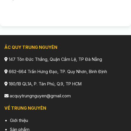
ẮC QUY TRUNG NGUYÊN
147 Tôn Đức Thắng, Quận Cẩm Lệ, TP Đà Nẵng
662-664 Trần Hưng Đạo, TP. Quy Nhơn, Bình Định
180/1B QL1A, P. Tân Phú, Q.9, TP HCM
acquytrungnguyen@gmail.com
VỀ TRUNG NGUYÊN
Giới thiệu
Sản phẩm