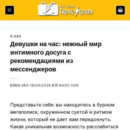
Bỏ
qua
nội
dung
S 660
Девушки на час: нежный мир
интимного досуга с
рекомендациями из
мессенджеров
ĐĂNG VÀO
18/04/2026
BỞI
NGỌC HOÀ
Представьте себе: вы находитесь в бурном
мегаполисе, окруженном суетой и ритмом
жизни, который не дает вам передохнуть.
Какая уникальная возможность расслабиться