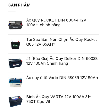
zecelea
bình
Majoritatea
SẢN PHẨM
Lei
luận
Serviceman,
ở
arata
cu
Pe
pentru
toate
termen
ca
acestea
scurt,
exista
deschis
Ắc Quy ROCKET DIN 60044 12V
variabilitatea
Ob?
un
poate
ine?
100AH chính hãng
poten?
fi
i
ial
uria?
Generare
a,
Eminent
po?
i
Tại Sao Bạn Nên Chọn Ắc Quy Rocket
ca?
Q85 12V 65AH?
tiga
mult
mai
mult
Chirurgie
#1 [Báo Giá] Ắc Quy Delkor DIN 60038
mult
12V 100Ah Chính hãng
mai
pu?
in
Ắc quy ô tô Varta DIN 58039 12V 80Ah
Bình Ắc Quy VARTA 12V 100Ah 31-
750T Cọc Vít