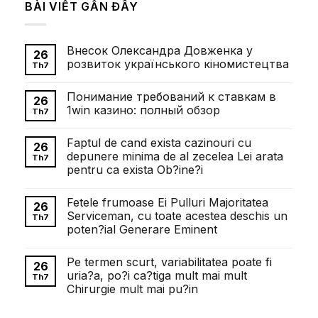
BÀI VIẾT GẦN ĐÂY
Внесок Олександра Довженка у
26
розвиток українського кіномистецтва
Th7
Không
có
Понимание требований к ставкам в
bình
26
luận
1win казино: полный обзор
Th7
ở
Внесок
Không
Олександра
có
Faptul de cand exista cazinouri cu
Довженка
bình
26
у
luận
depunere minima de al zecelea Lei arata
Th7
розвиток
ở
pentru ca exista Ob?ine?i
українського
Понимание
кіномистецтва
требований
Không
к
có
ставкам
Fetele frumoase Ei Pulluri Majoritatea
bình
26
в
luận
Serviceman, cu toate acestea deschis un
1win
Th7
ở
казино:
poten?ial Generare Eminent
Faptul
полный
de
обзор
Không
cand
có
exista
Pe termen scurt, variabilitatea poate fi
bình
26
cazinouri
luận
uria?a, po?i ca?tiga mult mai mult
cu
Th7
ở
depunere
Chirurgie mult mai pu?in
Fetele
minima
frumoase
de
Không
Ei
al
có
Pulluri