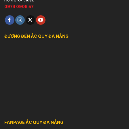
0974 0909 57
ĐƯỜNG ĐẾN ẮC QUY ĐÀ NẴNG
FANPAGE ẮC QUY ĐÀ NẴNG