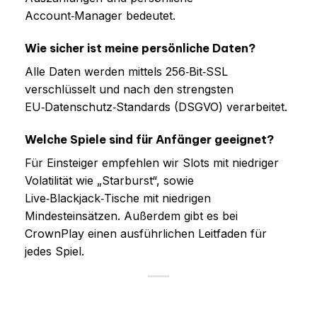
Account‑Manager bedeutet.
Wie sicher ist meine persönliche Daten?
Alle Daten werden mittels 256‑Bit‑SSL
verschlüsselt und nach den strengsten
EU‑Datenschutz‑Standards (DSGVO) verarbeitet.
Welche Spiele sind für Anfänger geeignet?
Für Einsteiger empfehlen wir Slots mit niedriger
Volatilität wie „Starburst“, sowie
Live‑Blackjack‑Tische mit niedrigen
Mindesteinsätzen. Außerdem gibt es bei
CrownPlay einen ausführlichen Leitfaden für
jedes Spiel.