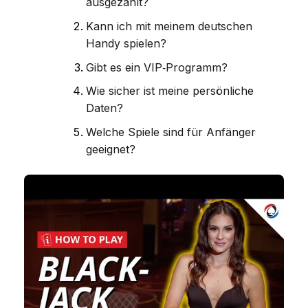
ausgezahlt?
Kann ich mit meinem deutschen
Handy spielen?
Gibt es ein VIP‑Programm?
Wie sicher ist meine persönliche
Daten?
Welche Spiele sind für Anfänger
geeignet?