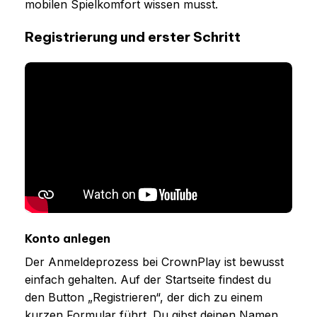
mobilen Spielkomfort wissen musst.
Registrierung und erster Schritt
Konto anlegen
Der Anmeldeprozess bei CrownPlay ist bewusst
einfach gehalten. Auf der Startseite findest du
den Button „Registrieren“, der dich zu einem
kurzen Formular führt. Du gibst deinen Namen,