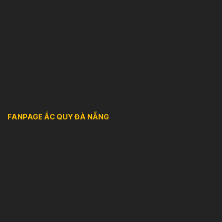
FANPAGE ẮC QUY ĐÀ NẴNG