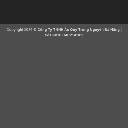
Copyright 2026 ©
Công Ty TNHH Ắc Quy Trung Nguyên Đà Nẵng |
Số ĐKKD: 0402141811