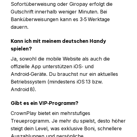
Sofortüberweisung oder Giropay erfolgt die
Gutschrift innerhalb weniger Minuten. Bei
Banküberweisungen kann es 3‑5 Werktage
dauern.
Kann ich mit meinem deutschen Handy
spielen?
Ja, sowohl die mobile Website als auch die
offizielle App unterstützen iOS‑ und
Android‑Geräte. Du brauchst nur ein aktuelles
Betriebssystem (mindestens iOS 13 bzw.
Android 8).
Gibt es ein VIP‑Programm?
CrownPlay bietet ein mehrstufiges
Treueprogramm. Je mehr du spielst, desto höher
steigt dein Level, was exklusive Boni, schnellere
Auszahlungen und persönliche