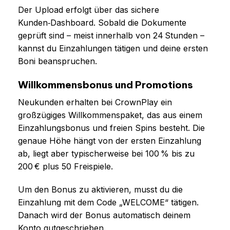
Der Upload erfolgt über das sichere
Kunden‑Dashboard. Sobald die Dokumente
geprüft sind – meist innerhalb von 24 Stunden –
kannst du Einzahlungen tätigen und deine ersten
Boni beanspruchen.
Willkommensbonus und Promotions
Neukunden erhalten bei CrownPlay ein
großzügiges Willkommenspaket, das aus einem
Einzahlungsbonus und freien Spins besteht. Die
genaue Höhe hängt von der ersten Einzahlung
ab, liegt aber typischerweise bei 100 % bis zu
200 € plus 50 Freispiele.
Um den Bonus zu aktivieren, musst du die
Einzahlung mit dem Code „WELCOME“ tätigen.
Danach wird der Bonus automatisch deinem
Konto gutgeschrieben.