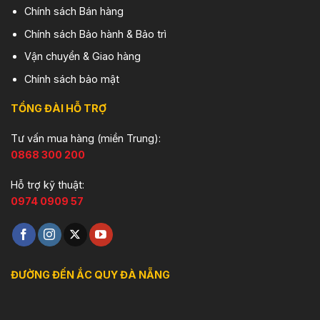
Chính sách Bán hàng
Chính sách Bảo hành & Bảo trì
Vận chuyển & Giao hàng
Chính sách bảo mật
TỔNG ĐÀI HỖ TRỢ
Tư vấn mua hàng (miền Trung):
0868 300 200
Hỗ trợ kỹ thuật:
0974 0909 57
ĐƯỜNG ĐẾN ẮC QUY ĐÀ NẴNG