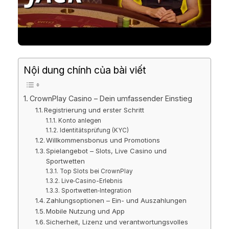
Nội dung chính của bài viết
CrownPlay Casino – Dein umfassender Einstieg
Registrierung und erster Schritt
Konto anlegen
Identitätsprüfung (KYC)
Willkommensbonus und Promotions
Spielangebot – Slots, Live Casino und
Sportwetten
Top Slots bei CrownPlay
Live‑Casino-Erlebnis
Sportwetten‑Integration
Zahlungsoptionen – Ein- und Auszahlungen
Mobile Nutzung und App
Sicherheit, Lizenz und verantwortungsvolles